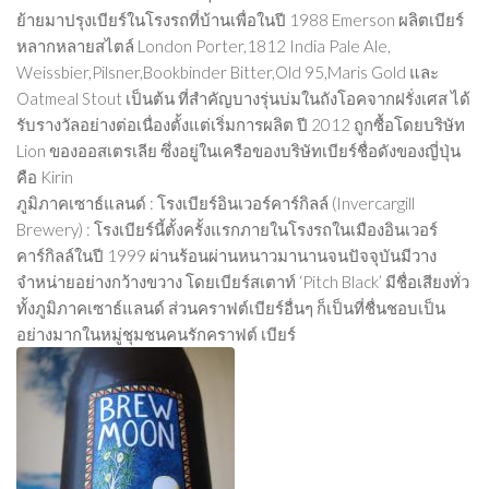
ย้ายมาปรุงเบียร์ในโรงรถที่บ้านเพื่อในปี 1988 Emerson ผลิตเบียร์
หลากหลายสไตล์ London Porter,1812 India Pale Ale,
Weissbier,Pilsner,Bookbinder Bitter,Old 95,Maris Gold และ
Oatmeal Stout เป็นต้น ที่สำคัญบางรุ่นบ่มในถังโอคจากฝรั่งเศส ได้
รับรางวัลอย่างต่อเนื่องตั้งแต่เริ่มการผลิต ปี 2012 ถูกซื้อโดยบริษัท
Lion ของออสเตรเลีย ซึ่งอยู่ในเครือของบริษัทเบียร์ชื่อดังของญี่ปุ่น
คือ Kirin
ภูมิภาคเซาธ์แลนด์ : โรงเบียร์อินเวอร์คาร์กิลล์ (Invercargill
Brewery) : โรงเบียร์นี้ตั้งครั้งแรกภายในโรงรถในเมืองอินเวอร์
คาร์กิลล์ในปี 1999 ผ่านร้อนผ่านหนาวมานานจนปัจจุบันมีวาง
จำหน่ายอย่างกว้างขวาง โดยเบียร์สเตาท์ ‘Pitch Black’ มีชื่อเสียงทั่ว
ทั้งภูมิภาคเซาธ์แลนด์ ส่วนคราฟต์เบียร์อื่นๆ ก็เป็นที่ชื่นชอบเป็น
อย่างมากในหมู่ชุมชนคนรักคราฟต์ เบียร์