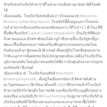
สำหรับคนรักเบียร์ทัวทาราที่ไม่สามารถเดินทางมายังคาพิติโคสต์
ได้
เมืองเนลสัน : โรงเบียร์มัสเซลอินน์ อ่าวโกลเดนเบย์ (Mussel Inn
Brewery, Golden Bay,Nelson) : โรงเบียร์นี้ตั้งอยู่บนอ่าวโกลเดน
เบย์ ห่างจากเมืองเนลสัน ตอนเหนือของเกาะใต้ไปราว 2 ชั่วโมง ที่นี่
ขึ้นชื่อเรื่องเบียร์ Captain Cooker Manuka Beer เป็นเบียร์ที่สีออก
น้ำตาลแดงและมีรสชาติของไม้มานูก้าที่ปลายลิ้น เบียร์สูตรนี้ถูก
พัฒนาขึ้นเพื่อยกย่องการต้มเครื่องดื่มสูตรแรกของประเทศโดย
กัปตันเจมส์ คุก ผู้คนพบนิวซี แลนด์ เพื่อต่อสู้กับโรคเลือดออกตาม
ไรฟัน นอกจากนั้นมัสเซล อินน์ ยังปลูกฮอบส์เอง เหมืองโรงเบียร์ใน
ภูมิภาคเนลสัน โดยภูมิภาคเนลสันได้ชื่อว่าเป็นศูนย์กลางการปลูกฮ
อบส์ของนิว ซีแลนด์
เมืองเกรย์เมาธ์ : โรงเบียร์มอนทีธส์ (Monteiths
Brewery,Greymouth) : ตั้งอยู่ในเมืองเกรย์เมาธ์ ติดชายฝั่งด้าน
ตะวันตกของเกาะใต้ เปิดมาตั้งแต่ปี 1868 มีกิจกรรมทัวร์โรงเบียร์
ทำความรู้จักกับวัตถุดิบในการผลิต และชิมเบียร์กับเมนูที่ปรุงอย่าง
ยอดเยี่ยม แถมยังมีบริการ Food Matching จับคู่อาหารกับเบียร์ด้วย
เบียร์มอนทีธส์มีให้เลือกหลายประเภทและสามารถหาซื้อได้ทั่ว