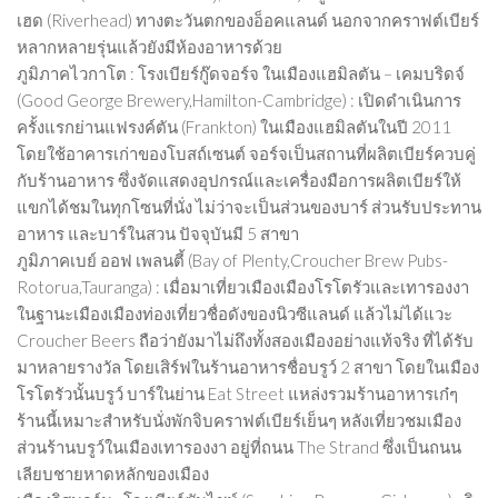
เฮด (Riverhead) ทางตะวันตกของอ็อคแลนด์ นอกจากคราฟต์เบียร์
หลากหลายรุ่นแล้วยังมีห้องอาหารด้วย
ภูมิภาคไวกาโต : โรงเบียร์กู๊ดจอร์จ ในเมืองแฮมิลตัน – เคมบริดจ์
(Good George Brewery,Hamilton-Cambridge) : เปิดดำเนินการ
ครั้งแรกย่านแฟรงค์ตัน (Frankton) ในเมืองแฮมิลตันในปี 2011
โดยใช้อาคารเก่าของโบสถ์เซนต์ จอร์จเป็นสถานที่ผลิตเบียร์ควบคู่
กับร้านอาหาร ซึ่งจัดแสดงอุปกรณ์และเครื่องมือการผลิตเบียร์ให้
แขกได้ชมในทุกโซนที่นั่ง ไม่ว่าจะเป็นส่วนของบาร์ ส่วนรับประทาน
อาหาร และบาร์ในสวน ปัจจุบันมี 5 สาขา
ภูมิภาคเบย์ ออฟ เพลนตี้ (Bay of Plenty,Croucher Brew Pubs-
Rotorua,Tauranga) : เมื่อมาเที่ยวเมืองเมืองโรโตรัวและเทารองงา
ในฐานะเมืองเมืองท่องเที่ยวชื่อดังของนิวซีแลนด์ แล้วไม่ได้แวะ
Croucher Beers ถือว่ายังมาไม่ถึงทั้งสองเมืองอย่างแท้จริง ที่ได้รับ
มาหลายรางวัล โดยเสิร์ฟในร้านอาหารชื่อบรูว์ 2 สาขา โดยในเมือง
โรโตรัวนั้นบรูว์ บาร์ในย่าน Eat Street แหล่งรวมร้านอาหารเก๋ๆ
ร้านนี้เหมาะสำหรับนั่งพักจิบคราฟต์เบียร์เย็นๆ หลังเที่ยวชมเมือง
ส่วนร้านบรูว์ในเมืองเทารองงา อยู่ที่ถนน The Strand ซึ่งเป็นถนน
เลียบชายหาดหลักของเมือง