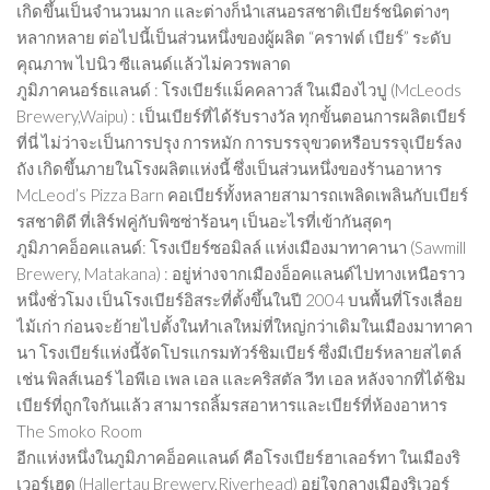
เกิดขึ้นเป็นจำนวนมาก และต่างก็นำเสนอรสชาติเบียร์ชนิดต่างๆ
Beer
หลากหลาย ต่อไปนี้เป็นส่วนหนึ่งของผู้ผลิต “คราฟต์ เบียร์” ระดับ
Cocktail
คุณภาพ ไปนิว ซีแลนด์แล้วไม่ควรพลาด
ภูมิภาคนอร์ธแลนด์ : โรงเบียร์แม็คคลาวส์ ในเมืองไวปู (McLeods
Travel & Tasted
Brewery,Waipu) : เป็นเบียร์ที่ได้รับรางวัล ทุกขั้นตอนการผลิตเบียร์
ที่นี่ ไม่ว่าจะเป็นการปรุง การหมัก การบรรจุขวดหรือบรรจุเบียร์ลง
Food
ถัง เกิดขึ้นภายในโรงผลิตแห่งนี้ ซึ่งเป็นส่วนหนึ่งของร้านอาหาร
News
McLeod’s Pizza Barn คอเบียร์ทั้งหลายสามารถเพลิดเพลินกับเบียร์
รสชาติดี ที่เสิร์ฟคู่กับพิซซ่าร้อนๆ เป็นอะไรที่เข้ากันสุดๆ
Contact
ภูมิภาคอ็อคแลนด์: โรงเบียร์ซอมิลล์ แห่งเมืองมาทาคานา (Sawmill
Brewery, Matakana) : อยู่ห่างจากเมืองอ็อคแลนด์ไปทางเหนือราว
หนึ่งชั่วโมง เป็นโรงเบียร์อิสระที่ตั้งขึ้นในปี 2004 บนพื้นที่โรงเลื่อย
ไม้เก่า ก่อนจะย้ายไปตั้งในทำเลใหม่ที่ใหญ่กว่าเดิมในเมืองมาทาคา
นา โรงเบียร์แห่งนี้จัดโปรแกรมทัวร์ชิมเบียร์ ซึ่งมีเบียร์หลายสไตล์
เช่น พิลส์เนอร์ ไอพีเอ เพล เอล และคริสตัล วีท เอล หลังจากที่ได้ชิม
เบียร์ที่ถูกใจกันแล้ว สามารถลิ้มรสอาหารและเบียร์ที่ห้องอาหาร
The Smoko Room
อีกแห่งหนึ่งในภูมิภาคอ็อคแลนด์ คือโรงเบียร์ฮาเลอร์ทา ในเมืองริ
เวอร์เฮด (Hallertau Brewery,Riverhead) อยู่ใจกลางเมืองริเวอร์