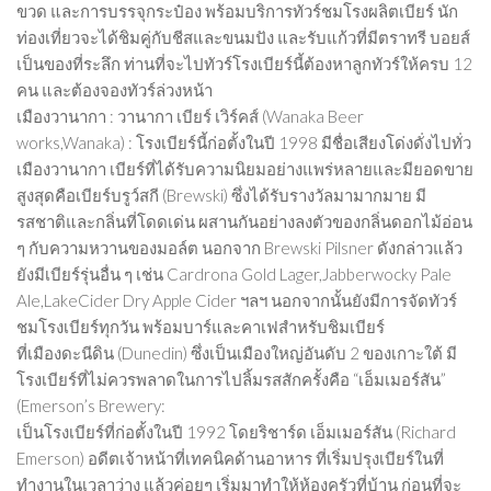
ขวด และการบรรจุกระป๋อง พร้อมบริการทัวร์ชมโรงผลิตเบียร์ นัก
ท่องเที่ยวจะได้ชิมคู่กับชีสและขนมปัง และรับแก้วที่มีตราทรี บอยส์
เป็นของที่ระลึก ท่านที่จะไปทัวร์โรงเบียร์นี้ต้องหาลูกทัวร์ให้ครบ 12
คน และต้องจองทัวร์ล่วงหน้า
เมืองวานากา : วานากา เบียร์ เวิร์คส์ (Wanaka Beer
works,Wanaka) : โรงเบียร์นี้ก่อตั้งในปี 1998 มีชื่อเสียงโด่งดั่งไปทั่ว
เมืองวานากา เบียร์ที่ได้รับความนิยมอย่างแพร่หลายและมียอดขาย
สูงสุดคือเบียร์บรูว์สกี (Brewski) ซึ่งได้รับรางวัลมามากมาย มี
รสชาติและกลิ่นที่โดดเด่น ผสานกันอย่างลงตัวของกลิ่นดอกไม้อ่อน
ๆ กับความหวานของมอล์ต นอกจาก Brewski Pilsner ดังกล่าวแล้ว
ยังมีเบียร์รุ่นอื่น ๆ เช่น Cardrona Gold Lager,Jabberwocky Pale
Ale,LakeCider Dry Apple Cider ฯลฯ นอกจากนั้นยังมีการจัดทัวร์
ชมโรงเบียร์ทุกวัน พร้อมบาร์และคาเฟสำหรับชิมเบียร์
ที่เมืองดะนีดิน (Dunedin) ซึ่งเป็นเมืองใหญ่อันดับ 2 ของเกาะใต้ มี
โรงเบียร์ที่ไม่ควรพลาดในการไปลิ้มรสสักครั้งคือ “เอ็มเมอร์สัน”
(Emerson’s Brewery:
เป็นโรงเบียร์ที่ก่อตั้งในปี 1992 โดยริชาร์ด เอ็มเมอร์สัน (Richard
Emerson) อดีตเจ้าหน้าที่เทคนิคด้านอาหาร ที่เริ่มปรุงเบียร์ในที่
ทำงานในเวลาว่าง แล้วค่อยๆ เริ่มมาทำให้ห้องครัวที่บ้าน ก่อนที่จะ