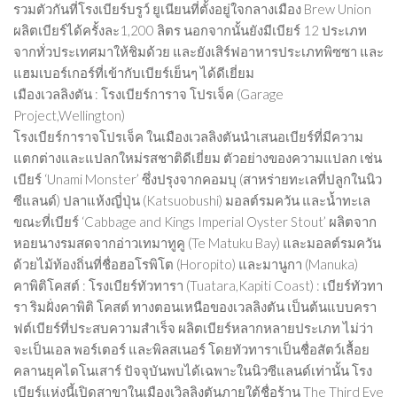
รวมตัวกันที่โรงเบียร์บรูว์ ยูเนียนที่ตั้งอยู่ใจกลางเมือง Brew Union
ผลิตเบียร์ได้ครั้งละ1,200 ลิตร นอกจากนั้นยังมีเบียร์ 12 ประเภท
จากทั่วประเทศมาให้ชิมด้วย และยังเสิร์ฟอาหารประเภทพิซซา และ
แฮมเบอร์เกอร์ที่เข้ากับเบียร์เย็นๆ ได้ดีเยี่ยม
เมืองเวลลิงตัน : โรงเบียร์การาจ โปรเจ็ค (Garage
Project,Wellington)
โรงเบียร์การาจโปรเจ็ค ในเมืองเวลลิงตันนำเสนอเบียร์ที่มีความ
แตกต่างและแปลกใหม่รสชาติดีเยี่ยม ตัวอย่างของความแปลก เช่น
เบียร์ ‘Unami Monster’ ซึ่งปรุงจากคอมบุ (สาหร่ายทะเลที่ปลูกในนิว
ซีแลนด์) ปลาแห้งญี่ปุ่น (Katsuobushi) มอลต์รมควัน และน้ำทะเล
ขณะที่เบียร์ ‘Cabbage and Kings Imperial Oyster Stout’ ผลิตจาก
หอยนางรมสดจากอ่าวเทมาทูคู (Te Matuku Bay) และมอลต์รมควัน
ด้วยไม้ท้องถิ่นที่ชื่อฮอโรพิโต (Horopito) และมานูกา (Manuka)
คาพิติโคสต์ : โรงเบียร์ทัวทารา (Tuatara,Kapiti Coast) : เบียร์ทัวทา
รา ริมฝั่งคาพิติ โคสต์ ทางตอนเหนือของเวลลิงตัน เป็นต้นแบบครา
ฟต์เบียร์ที่ประสบความสำเร็จ ผลิตเบียร์หลากหลายประเภท ไม่ว่า
จะเป็นเอล พอร์เตอร์ และพิลสเนอร์ โดยทัวทาราเป็นชื่อสัตว์เลื้อย
คลานยุคไดโนเสาร์ ปัจจุบันพบได้เฉพาะในนิวซีแลนด์เท่านั้น โรง
เบียร์แห่งนี้เปิดสาขาในเมืองเวิลลิงตันภายใต้ชื่อร้าน The Third Eye