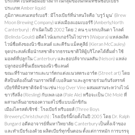
ประเทศ เป็นที่นิยมอย่างมากในกลุ่มของนักดื่มที่ชื่นชอบเบียร์
ประเภท Amber liquid
ภูมิภาคแคนเทอร์เบอรี : มีโรงเบียร์ที่น่าสนใจคือ “บรูว์ มูน” (Brew
Moon Brewing Company) แห่งเมืองแอมเบอร์รี (Amberly,North
Canterbury) : กำเนิดในปี 2002 โดย 2 คน ๆ แรกเบลินดา โกลด์
(Belinda Gould) อดีตไวน์เมกเกอร์ในไวปารา (Waipara) แหล่งผลิต
ไวน์ชื่อดังของนิว ซีแลนด์ และคีรัน แม็คคูลีย์ (Kieran McCauley)
จุดประสงค์เพื่อนำรสชาติจากธรรมชาติให้ผู้บริโภคได้ดื่มด่ำ ใช้
มอลต์ที่ปลูกใน Canterbury และฮอปส์จากเนลสัน (Nelson) แหล่ง
ปลูกฮอปส์ชั้นเยี่ยมของนิว ซีแลนด์
ขณะที่ร้านอาหารและบาร์ตกแต่งแนวสตระอาร์ต (Street art) โดย
ศิลปินท้องถิ่นด้านกราฟฟิตี้ เบอลินดาและลูกชายร่วมกันรังสรรค์
เบียร์ที่มีรสชาติจัดจ้าน เช่น Hop Over Vine ผสมผสานระหว่างไวน์
ขาวรีสลิ่ง (Riesling) กับเพล เอล (Pale Ale) หรือจะเป็น Olé Molé ที่
ผสานกลิ่นอายของความสไปซี่แบบเม็กซิกัน
เมืองไครสต์เชิรช์ : โรงเบียร์ ทรีบอยส์ (Three Boys
Brewery,Christchurch) : โรงเบียร์นี้ก่อตั้งในปี 2005 โดย Dr. Ralph
Bungard อดีตอาจารย์ที่มหาวิทยาลัย Canterbury เป็นทั้งเจ้าของ
และทำเบียร์เองด้วย ผลิตเบียร์ทุกขั้นตอน ตั้งแต่การหมัก การบรรจุ