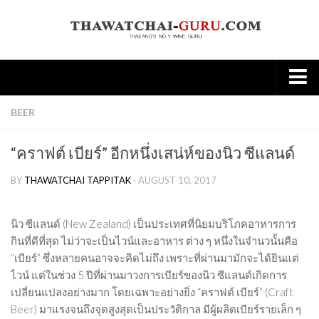
Home
BEER
About
“คราฟต์ เบียร์” อีกหนึ่งเสน่ห์ของนิว ซีแลนด์
Wine
BY
THAWATCHAI TAPPITAK
· AUGUST 10, 2017
Old World
New world
นิว ซีแลนด์ (New Zealand) เป็นประเทศที่นิยมบริโภคอาหารการ
Knowledge
กินที่ดีที่สุด ไม่ว่าจะเป็นไวน์และอาหาร ต่าง ๆ หนึ่งในจำนวนั้นคือ
“เบียร์” ซึ่งหลายคนอาจจะคิดไม่ถึง เพราะที่ผ่านมามักจะได้ยินแต่
Tasting Note
ไวน์ แต่ในช่วง 5 ปีที่ผ่านมาวงการเบียร์ของนิว ซีแลนด์เกิดการ
Wine & Food
เปลี่ยนแปลงอย่างมาก โดยเฉพาะอย่างยิ่ง “คราฟต์ เบียร์” (Craft
Spirit
Beer) มาแรงจนถึงจุดสูงสุดเป็นประวัติกาล มีผู้ผลิตเบียร์รายเล็ก ๆ