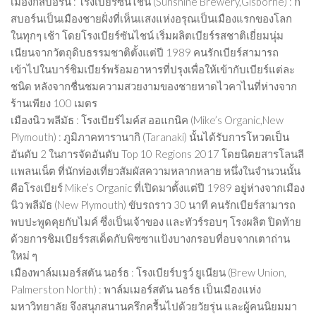
เมืองกิสบอร์น : โรงเบียร์ซันไชน์ (Sunshine Brewery,Gisborne) : กิ
สบอร์นเป็นเมืองชายฝั่งที่เห็นแสงแห่งอรุณเป็นเมืองแรกของโลก
ในทุกๆ เช้า โดยโรงเบียร์ซันไชน์ เริ่มผลิตเบียร์รสชาติเยี่ยมนุ่ม
เนียนจากวัตถุดิบธรรมชาติตั้งแต่ปี 1989 คนรักเบียร์สามารถ
เข้าไปในบาร์ชิมเบียร์พร้อมอาหารที่ปรุงเพื่อให้เข้ากับเบียร์แต่ละ
ชนิด หลังจากชื่นชมความสวยงามของชายหาดไวคาไนที่ห่างจาก
ร้านเพียง 100 เมตร
เมืองนิว พลีมัธ : โรงเบียร์ไมค์ส ออแกนิค (Mike’s Organic,New
Plymouth) : ภูมิภาคทารานากิ (Taranaki) นั้นได้รับการโหวตเป็น
อันดับ 2 ในการจัดอันดับ Top 10 Regions 2017 โดยนิตยสารโลนลี
แพลนเน็ต ที่นักท่องเที่ยวสัมผัสความหลากหลาย หนึ่งในจำนวนนั้น
คือโรงเบียร์ Mike’s Organic ที่เปิดมาตั้งแต่ปี 1989 อยู่ห่างจากเมือง
นิว พลีมัธ (New Plymouth) ขับรถราว 30 นาที คนรักเบียร์สามารถ
พบปะพูดคุยกับไมค์ ซึ่งเป็นเจ้าของ และทัวร์รอบๆ โรงผลิต ปิดท้าย
ด้วยการชิมเบียร์รสเด็ดกับพิซซาแป้งบางกรอบที่อบจากเตาถ่าน
ใหม่ ๆ
เมืองพาล์มเมอร์สตัน นอร์ธ : โรงเบียร์บรูว์ ยูเนียน (Brew Union,
Palmerston North) : พาล์มเมอร์สตัน นอร์ธ เป็นเมืองแห่ง
มหาวิทยาลัย จึงสนุกสนานครึกครื้นไปด้วยวัยรุ่น และผู้คนนิยมมา