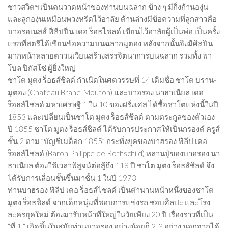
ชาวสวิตฯ เป็นคนวาดหน้าของท่านบนฉลาก ข้าง ๆ มีกิ่งก้านองุ่น
และลูกองุ่นเหมือนพวงหรีดไว้อาลัย ด้านล่างมีข้อความที่ลูกสาวคือ
บาฮรอเนสส์ ฟีลีปปีน เดอ ร็อธไชลด์ เขียนไว้อาลัยผู้เป็นพ่อ เป็นครั้ง
แรกที่สตรีได้เขียนข้อความบนฉลากมูตอง หลังจากนั้นจึงมีศิลปิน
มากหน้าหลายตาวนเวียนสร้างสรรจิตนาการบนฉลาก รวมทั้ง พา
โบล ปิกัสโซ่ ผู้ยิ่งใหญ่
ชาโต มูตง ร็อธส์ชิลด์ กำเนิดในศตวรรษที่ 14 เดิมชื่อ ชาโต บราน-
มูตอง (Chateau Brane-Mouton) และบาฮรอง นาธาเนียล เดอ
ร็อธส์ไชลด์ มหาเศรษฐี 1 ใน 10 ของฝรั่งเศส ได้ซื้อชาโตแห่งนี้ในปี
1853 และเปลี่ยนเป็นชาโต มูตง ร็อธส์ชิลด์ ตามตระกูลของตัวเอง
ปี 1855 ชาโต มูตง ร็อธส์ชิลด์ ได้รับการประกาศให้เป็นกรองด์ ครูส์
ชั้น 2 ตาม ”บัญชีเมด็อก 1855” กระทั่งยุคของบาฮรอง ฟีลีป เดอ
ร็อธส์ไชลด์ (Baron Philippe de Rothschild) หลานปู่ของบาฮรอง นา
ธาเนียล ต้องใช้เวลาพิสูจน์ต่อสู้ถึง 118 ปี ชาโต มูตง ร็อธส์ชิลด์ จึง
ได้รับการเลื่อนชั้นขึ้นมาชั้น 1 ในปี 1973
ท่านบาฮรอง ฟีลีป เดอ ร็อธส์ไชลด์ เป็นตำนานหน้าหนึ่งของชาโต
มูตง ร็อธชิลด์ จากเด็กหนุ่มที่ชอบการแข่งรถ ชอบศิลปะ และโรง
ละครยุคใหม่ ต้องมารับหน้าที่ใหญ่ในวัยเพียง 20 ปี เรื่องราวที่เป็น
“ที่ 1 “ เกิดขึ้นในสมัยท่านบาฮรอง อย่างน้อยก็ 2-3 อย่าง นอกจากได้