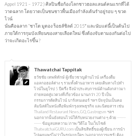
Appel 1921 – 1972 ) ศิลปินชื่อก้องโลกชาวฮอลแลนด์คนแรกที่ได้
วาดฉลาก โดยวาดเป็นชนชาวพื้นเมืองกำลังเต้นรำอยู่รอบ ๆ ขวด
ไวน์
นั่นคือฉลาก “ชาโต มูตอง ร็อธส์ชิลด์ 2015″ และนับแต่นี้เป็นต้นไป
ภายใต้การกุมบังเหียนของสายเลือดใหม่ ซึ่งต้องจับตามองกันต่อไป
ว่าจะเกิดอะไรขึ้น ?
Thawatchai Tappitak
ธวัชชัย เทพพิทักษ์ ผู้เชี่ยวชาญด้านไวน์ เครื่องดื่ม
แอลกอฮอล์ต่าง ๆ รวมทั้งด้านอาหาร เคยเดินทางไปทำ
ไวน์ในยุโรป 5 ปีครึ่ง จึงนำประสบการณ์ด้านดังกล่าวมา
ถ่ายทอดสู่แวดวงที่เกี่ยวข้อง นานกว่า 20 ปี เป็น
กรรมการตัดสินไวน์ บาร์เทนเดอร์ ฯลฯ ปัจจุบันเป็นคอ
ลัมนิสต์ในหนังสือพิมพ์กรุงเทพธุรกิจ และนิตยสาร เช่น
Thailand Restaurant News,GQ,Gastrogsm ฯลฯ
นอกจากนั้นยังสอนไวน์ให้กับหน่วยงานต่าง ๆ ด้วย -------
------ ข้อมูลบทความ/ภาพ/วิดีโอ ในเว็บไซต์
ThatwatchaiGURU.com เป็นลิขสิทธิ์ของผู้เขียน การนำ
ไปเผยแพร่ไม่ว่าในรูปแบบใดๆ (นอกจากการแชร์) ต้อง