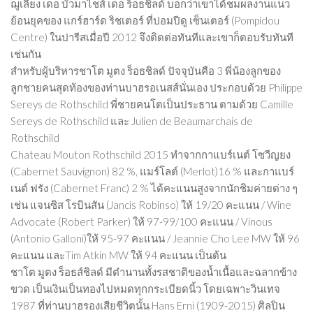
ฌูเลียง เดอ บัวมาไชส์ เดอ ร็อธชิลด์ บอกว่าเขาได้ชมผลงานแนว
ย้อนยุคของ แกร์ฮาร์ด ริชเตอร์ ที่ปอมปีดู เซ็นเตอร์ (Pompidou
Centre) ในปารีสเมื่อปี 2012 จึงติดต่อทันทีและเขาก็ตอบรับทันที
เช่นกัน
สำหรับผู้บริหารชาโต มูตง ร็อธชิลด์ ปัจจุบันคือ 3 พี่น้องลูกของ
ลูกชายคนสุดท้องของท่านบาฮรอเนสส์นั่นเอง ประกอบด้วย Philippe
Sereys de Rothschild พี่ชายคนโตเป็นประธาน ตามด้วย Camille
Sereys de Rothschild และ Julien de Beaumarchais de
Rothschild
Chateau Mouton Rothschild 2015 ทำจากกาแบร์เนต์ โซวีญยง
(Cabernet Sauvignon) 82 %, แมร์โลต์ (Merlot)16 % และกาแบร์
เนต์ ฟรัง (Cabernet Franc) 2 % ได้คะแนนสูงจากนักชิมค่ายต่าง ๆ
เช่น แจนซิส โรบินสัน (Jancis Robinso) ให้ 19/20 คะแนน / Wine
Advocate (Robert Parker) ให้ 97-99/100 คะแนน / Vinous
(Antonio Galloni)ให้ 95-97 คะแนน / Jeannie Cho Lee MW ให้ 96
คะแนน และTim Atkin MW ให้ 94 คะแนน เป็นต้น
ชาโต มูตง ร็อธส์ชิลด์ มีตำนานทั้งรสชาติของน้ำเนื้อและฉลากข้าง
ขวด เป็นเงินเป็นทองไปหมดทุกกระเบียดนิ้ว โดยเฉพาะวินเทจ
1987 ที่ท่านบาฮรองเสียชีวิตนั้น Hans Erni (1909-2015) ศิลปิน