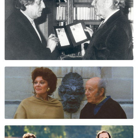
Beer
Cocktail
Travel & Tasted
Food
News
Contact