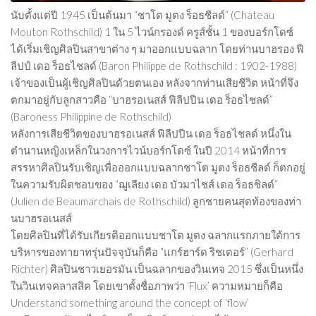
นับตั้งแต่ปี 1945 เป็นต้นมา “ชาโต มูตง ร็อธชีลด์” (Chateau
Mouton Rothschild) 1 ใน 5 ไวน์กรองด์ ครูส์ชั้น 1 ของบอร์กโดซ์
ได้เริ่มเชิญศิลปินสาขาต่าง ๆ มาออกแบบฉลาก โดยท่านบาฮรอง ฟี
ลีปป์ เดอ ร็อธไชลด์ (Baron Philippe de Rothschild : 1902-1988)
เจ้าของเป็นผู้เชิญศิลปินด้วยตนเอง หลังจากท่านเสียชีวิต หน้าที่จึง
ตกมาอยู่กับลูกสาวคือ “บาฮรอเนสส์ ฟีลีปปีน เดอ ร็อธไชลด์”
(Baroness Philippine de Rothschild)
หลังการเสียชีวิตของบาฮรอเนสส์ ฟีลีปปีน เดอ ร็อธไชลด์ หนึ่งใน
ตำนานหญิงเหล็กในวงการไวน์บอร์กโดซ์ ในปี 2014 หน้าที่การ
สรรหาศิลปินรับเชิญเพื่อออกแบบฉลากชาโต มูตง ร็อธชีลด์ ก็ตกอยู่
ในความรับผิดชอบของ “ฌูเลียง เดอ บัวมาไชส์ เดอ ร็อธชิลด์”
(Julien de Beaumarchais de Rothschild) ลูกชายคนสุดท้องของท่า
นบาฮรอเนสส์
โดยศิลปินที่ได้รับเกียรติออกแบบชาโต มูตง ฉลากแรกภายใต้การ
บริหารของทายาทรุ่นปัจจุบันก็คือ “แกร์ฮาร์ด ริชเตอร์” (Gerhard
Richter) ศิลปินชาวเยอรมัน เป็นฉลากของวินเทจ 2015 ซึ่งเป็นหนึ่ง
ในวินเทจคลาสสิค โดยเขาตั้งชื่อภาพว่า ‘Flux’ ความหมายก็คือ
Understand something around the concept of ‘flow’