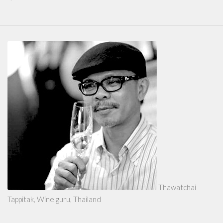
Thawatchai
Tappitak, Wine guru, Thailand