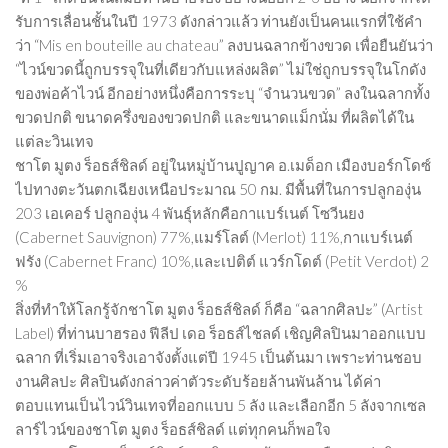
รับการเลื่อนชั้นในปี 1973 ดังกล่าวแล้ว ท่านยังเป็นคนแรกที่ใช้คำ
ว่า “Mis en bouteille au chateau” ลงบนฉลากข้างขวด เพื่อยืนยันว่า
“ไวน์ขวดนี้ถูกบรรจุในที่เดียวกับแหล่งผลิต” ไม่ใช่ถูกบรรจุในโกดัง
ของพ่อค้าไวน์ อีกอย่างหนึ่งคือการระบุ “จำนวนขวด” ลงในฉลากทั้ง
ขวดปกติ ขนาดครึ่งของขวดปกติ และขนาดแม็กนั่ม ที่ผลิตได้ใน
แต่ละวินเทจ
ชาโต มูตง ร็อธส์ชิลด์ อยู่ในหมู่บ้านปูญาค อ.เมด็อก เมืองบอร์กโดซ์
ไปทางตะวันตกเฉียงเหนือประมาณ 50 กม. มีพื้นที่ในการปลูกองุ่น
203 เอเคอร์ ปลูกองุ่น 4 พันธุ์หลักคือกาแบร์เนต์ โซวีนยง
(Cabernet Sauvignon) 77%,แมร์โลต์ (Merlot) 11%,กาแบร์เนต์
ฟรัง (Cabernet Franc) 10%,และเปติต์ แวร์กโดต์ (Petit Verdot) 2
%
สิ่งที่ทำให้โลกรู้จักชาโต มูตง ร็อธส์ชิลด์ ก็คือ “ฉลากศิลปะ” (Artist
Label) ที่ท่านบาฮรอง ฟีลีป เดอ ร็อธส์ไชลด์ เชิญศิลปินมาออกแบบ
ฉลาก ที่เริ่มเอาจริงเอาจังตั้งแต่ปี 1945 เป็นต้นมา เพราะท่านชอบ
งานศิลปะ ศิลปินดังกล่าวค่าตัวระดับร้อยล้านพันล้าน ได้ค่า
ตอบแทนเป็นไวน์วินเทจที่ออกแบบ 5 ลัง และเลือกอีก 5 ลังจากเซล
ลาร์ไวน์ของชาโต มูตง ร็อธส์ชิลด์ แต่ทุกคนก็พอใจ