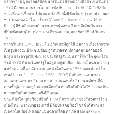
ฉลากชาโต มูตง ร็อธส์ชิลด์ บางวินเทจสร้างความฮือฮา เช่นวินเทจ
1993 ที่ออกแบบฉลากโดยบาลธัส (Balthus : 1908-2001) ศิลปิน
ชาวฝรั่งเศสเชื้อสายโปแลนด์-รัสเซีย ซึ่งมีชื่อเต็ม ๆ ว่า เคาน์ บาลธา
ซาร์ โคลสซอว์สกี้ เดอ โรซา (Count Balthasar Klossowski de
Rola) ผู้มีชื่อเสียงทางด้านวาดภาพนู้ดสาวเอ๊าะ ๆ มีเมียเป็นชาว
ญี่ปุ่นชื่อเซตซูโกะ (Setsuko) ที่วาดฉลากมูตอง ร็อธส์ชิลด์ วินเทจ
1991
ฉลากวินเทจ 1993 เป็น 1 ใน 2 วินเทจที่ถูกใช้ 2 ฉลาก เนื่องจากวาด
เป็นรูปสาววัยเอ๊าะ ๆ เปลือย ถูกหน่วยงานที่ควบคุมแอลกอฮอล์
ยาสูบ และอาวุธปืน (BATF) ของสหรัฐสั่งแบน ทำให้ชาโต มูตง ร็อธ
ชิลด์ 1993 ที่ขายในสหรัฐไม่มีรูปหญิงเปลือย ปล่อยเป็นฉลากว่าง ๆ
แต่ข้อความอื่น ๆ มีครบ ก่อนหน้านั้นวินเทจ 1978 ฌอง ปอล ริโอ
เพลล์ (Jean-Paul Riopelle 1923 – 2002) ศิลปินชาวแคนาดา
ออกแบบฉลากมา 2 ภาพ ท่านบารอนชอบทั้ง 2 ภาพ แต่ยากที่นำ
ภาพทั้งคู่มารวมอยู่ในฉลากเดียวกัน ท่านจึงตัดสินใจใช้ 2 ภาพเป็น
ฉลากสลับกันฉลากละครึ่งปีวินเทจ
ขณะที่ชาโต มูตง ร็อธส์ชิลด์ 1994 มีความเกี่ยวข้องกับวงการไวน์
เมืองไทย เพราะบาฮรอเนสส์ ฟีลีปปีน เดอ ร็อธไชลด์ เดินทางมา
เปิดตัวในเมืองไทย ออกแบบฉลากโดย คาเรล แอพเพล (Karel