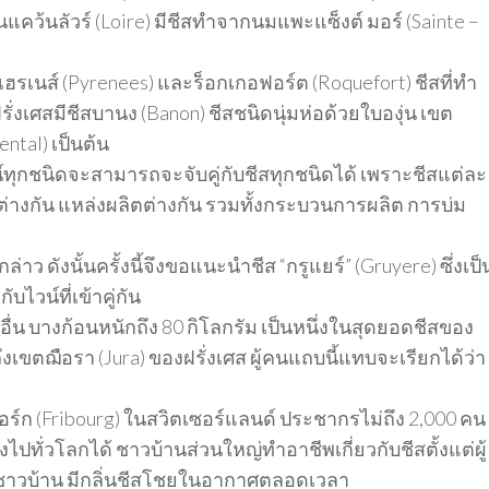
แคว้นลัวร์ (Loire) มีชีสทำจากนมแพะแซ็งต์ มอร์ (Sainte –
เฮรเนส์ (Pyrenees) และร็อกเกอฟอร์ต (Roquefort) ชีสที่ทำ
เศสมีชีสบานง (Banon) ชีสชนิดนุ่มห่อด้วยใบองุ่น เขต
ntal) เป็นต้น
่าไวน์ทุกชนิดจะสามารถจะจับคู่กับชีสทุกชนิดได้ เพราะชีสแต่ละ
บที่ต่างกัน แหล่งผลิตต่างกัน รวมทั้งกระบวนการผลิต การบ่ม
ดังนั้นครั้งนี้จึงขอแนะนำชีส “กรูแยร์” (Gruyere) ซึ่งเป็
ไวน์ที่เข้าคู่กัน
ื่น บางก้อนหนักถึง 80 กิโลกรัม เป็นหนึ่งในสุดยอดชีสของ
ึงเขตฌือรา (Jura) ของฝรั่งเศส ผู้คนแถบนี้แทบจะเรียกได้ว่า
์บอร์ก (Fribourg) ในสวิตเซอร์แลนด์ ประชากรไม่ถึง 2,000 คน
ังไปทั่วโลกได้ ชาวบ้านส่วนใหญ่ทำอาชีพเกี่ยวกับชีสตั้งแต่ผู้
บชาวบ้าน มีกลิ่นชีสโชยในอากาศตลอดเวลา