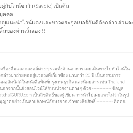
ู่กับไวน์ซาวัว (Savoie) เป็นต้น
ะบุคคล
เชี่ยวชาญแนะนำไวน์แดงและขาวตระกูลเบอร์กันดีดังกล่าว ส่วนจ
ะลิ้นของท่านนั่นเอง !!
น์ เครื่องดื่มแอลกอฮอล์ต่าง ๆ รวมทั้งด้านอาหาร เคยเดินทางไปทำไวน์ใน
งกล่าวมาถ่ายทอดสู่แวดวงที่เกี่ยวข้อง นานกว่า 20 ปี เป็นกรรมการ
ป็นคอลัมนิสต์ในหนังสือพิมพ์กรุงเทพธุรกิจ และนิตยสาร เช่น Thailand
ากนั้นยังสอนไวน์ให้กับหน่วยงานต่าง ๆ ด้วย ------------- ข้อมูล
chaiGURU.com เป็นลิขสิทธิ์ของผู้เขียน การนำไปเผยแพร่ไม่ว่าในรูป
าตอย่างเป็นลายลักษณ์อักษรจากเจ้าของลิขสิทธิ์ ----------- ติดต่อ: