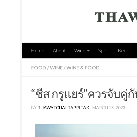
Home
About
Wine
Spirit
Beer
FOOD
/
WINE
/
WINE & FOOD
“ชีส กรูแยร์”ควรจับคู่ก
BY
THAWATCHAI TAPPITAK
· MARCH 18, 2023