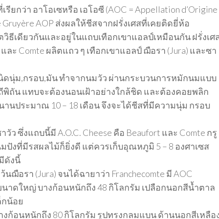
่เรียกว่า อาโอเซหรือ เอโอซี (AOC = Appellation d’Origine
 Gruyère AOP ส่งผลให้ชีสจากฝรั่งเศสที่เคยติดยี่ห้อ
วิธีเดียวกันและอยู่ในแถบเทือกเขาแอลป์เหมือนกัน ฝรั่งเศ
t และ Comte ผลิตแถว ๆ เทือกเขาแอลป์ ฌือรา (Jura) และซา
สชนิดนุ่ม,กรอบ,มัน ทำจากนมวัว ผ่านกระบวนการหมักนมแบบ
ิถีพิถัน แทบจะต้องนอนเฝ้าอย่างใกล้ชิด และต้องคอยพลิก
นานประมาณ 10 – 18 เดือน จึงจะได้ชีสที่มีความนุ่ม กรอบ
ัว ซึ่งแถบนี้มี A.O.C. Cheese คือ Beaufort และ Comte กรู
ปังที่มีรสผลไม้ก็ยิ่งดี แต่ควรเก็บอุณหภูมิ 5 – 8 องศาเซส
ดังนี้
คว้นฌือรา (Jura) จนได้ฉายาว่า Franchecomte มี AOC
าดใหญ่ บางก้อนหนักถึง 48 กิโลกรัม เปลือกนอกสีน้ำตาล
็กน้อย
บางก้อนหนักถึง 80 กิโลกรัม รูปทรงกลมแบน ด้านนอกสีเหลือ