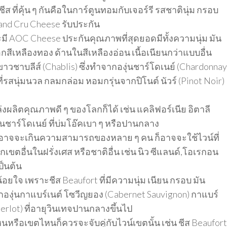
ีส ที่คุ้น ๆ กันคือในการ์ตูนทอมกับเจอร์รี รสชาตินุ่ม กรอบ
Grand Cru Cheese รับประกัน
ะมี AOC Cheese ประกันคุณภาพที่สุดยอดมีทั้งความนุ่ม มัน
เหลืองทอง ด้านในสีเหลืองอ่อน เนื้อเนียนกว่าแบบอื่น
์ขาวชาบลีส์ (Chablis) ซึ่งทำจากองุ่นชาร์โดเนย์ (Chardonnay
่รสนุ่มนวล กลมกล่อม หอมกรุ่นจากปิโนต์ นัวร์ (Pinot Noir)
่งผลิตคุณภาพดี ๆ ของโลกก็ได้ เช่น แคลิฟอร์เนีย อิตาลี
็นชาร์โดเนย์ ที่บ่มโอ๊คเบา ๆ หรือปานกลาง
ี อาจจะเกินความสามารถของหลาย ๆ คน ก็อาจจะใช้ไวน์ที่
เขตอื่นในฝรั่งเศส หรือชาติอื่น เช่น นิว ซีแลนด์,โอเรกอน
ป็นต้น
้อยใจ เพราะชีส Beaufort ที่มีความนุ่ม เนียน กรอบ มัน
กองุ่นกาแบร์เนต์ โซวีญยอง (Cabernet Sauvignon) กาแบร์
erlot) ที่อายุวินเทจปานกลางขึ้นไป
หนหรือเขตไหนก็ควรจะจับคู่กับไวน์เขตนั้น เช่น ชีส Beaufort