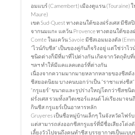
อมแบร์ (Camembert) เมืองตูแรน (Touraine) ใน
Maure)
เขต Sud-Quest ทางตอนใต้ของฝรั่งเศส มีชีสปิ
จากนมแกะ แคว้น Provence ทางตอนใต้ของฝรั่ง
Comte ในแคว้น Savoie มีชีสเอมมองตัล (Emme
”ไวน์กับชีส” เป็นของคู่กันก็จริงอยู่ แต่ใช่ว
ชนิดต่างก็มีที่มาที่ไปต่างกัน เกิดจากวัตถุดิ
ฯลฯ ทำให้มีแคแลคเตอร์ที่ต่างกัน
เนื่องจากความมากมายหลากหลายของชีสดังกล่าว 
ชีสยอดนิยม บางคนบอกว่าเป็น ”ราชาแห่งชีส” กับ
“กรูแยร์” ขนาดและรูปร่างใหญ่โตกว่าชีสชนิดอ
ฝรั่งเศส รวมทั้งสวิตเซอร์แลนด์ ไล่เรียงมาจนถ
กินชีส กรูแยร์เป็นอาหารหลัก
Gruyeres เป็นชื่อหมู่บ้านเล็กๆ ในจังหวัดไฟร
แต่สามารถส่งออกชีสกรูแยร์ที่มีชื่อเสียงโด่งด
เลี้ยงวัวไปจนถึงคนทำชีส บรรยากาศเป็นแบ