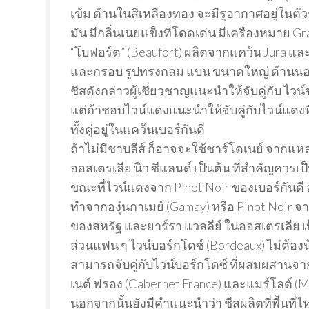
เข้ม ด้านในสีเหลืองทอง จะมีรูอากาศอยู่ในตัวช
มัน มีกลิ่นเนยแข็งที่โดดเด่น มีเครื่องหมาย 
“โบฟอร์ต” (Beaufort) ผลิตจากแคว้น Jura แล
และกรอบ รูปทรงกลม แบน ขนาดใหญ่ ด้านนอกสี
ชีสดังกล่าวผู้เชี่ยวชาญแนะนำให้จับคู่กับ ไวน
แต่ถ้าชอบไวน์แดงแนะนำให้จับคู่กับไวน์แดงที
ทั้งคู่อยู่ในแคว้นเบอร์กันดี
ถ้าไม่มีชาบลีส์ ก็อาจจะใช้ชาร์โดเนย์ จากแหล
ออสเตรเลีย นิว ซีแลนด์ เป็นต้น ที่สำคัญควรเป
ขณะที่ไวน์แดงจาก Pinot Noir ของเบอร์กันด
ทำจากองุ่นกาเมย์ (Gamay) หรือ Pinot Noir จาก
ของสหรัฐ และยาร์รา แวลลีย์ ในออสเตรเลีย เ
ส่วนแฟน ๆ ไวน์บอร์กโดซ์ (Bordeaux) ไม่ต้องน
สามารถจับคู่กับไวน์บอร์กโดซ์ ที่ผสมผสานจา
เนต์ ฟรอง (Cabernet France) และแมร์โลต์ (M
นอกจากนั้นยังมีคำแนะนำว่า ชีสผลิตที่พื้นที่ไ