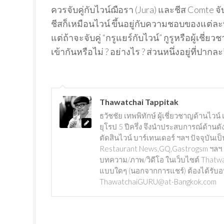
ควรจับคู่กับไวน์ฌือรา (Jura) และชีส Comte จับค
ชีสก็เหมือนไวน์ ขึ้นอยู่กับความชอบของแต่ล
แต่ถ้าจะจับคู่ “กรูแยร์กับไวน์” กูรูหรือผู้
เข้ากันหรือไม่ ? อย่างไร ? ส่วนหนึ่งอยู่ที่ปากล
Thawatchai Tappitak
ธวัชชัย เทพพิทักษ์ ผู้เชี่ยวชาญด้านไว
ยุโรป 5 ปีครึ่ง จึงนำประสบการณ์ด้านดั
ตัดสินไวน์ บาร์เทนเดอร์ ฯลฯ ปัจจุบันเ
Restaurant News,GQ,Gastrogsm ฯลฯ นอกจ
บทความ/ภาพ/วิดีโอ ในเว็บไซต์ Thatwat
แบบใดๆ (นอกจากการแชร์) ต้องได้รับอนุญ
ThawatchaiGURU@at-Bangkok.com