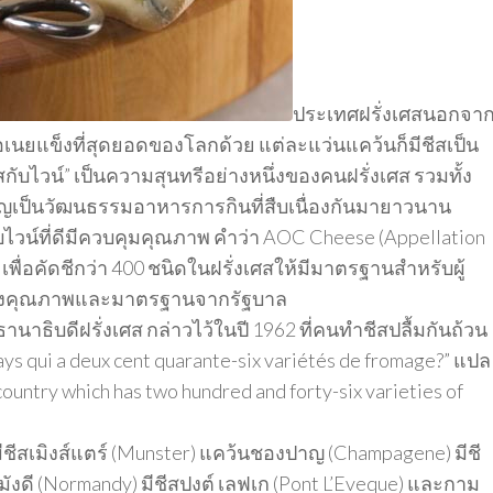
ประเทศฝรั่งเศสนอกจา
หรือเนยแข็งที่สุดยอดของโลกด้วย แต่ละแว่นแคว้นก็มีชีสเป็น
ีสกับไวน์” เป็นความสุนทรีอย่างหนึ่งของคนฝรั่งเศส รวมทั้ง
คัญเป็นวัฒนธรรมอาหารการกินที่สืบเนื่องกันมายาวนาน
บไวน์ที่ดีมีควบคุมคุณภาพ คำว่า AOC Cheese (Appellation
 เพื่อคัดชีกว่า 400 ชนิดในฝรั่งเศสให้มีมาตรฐานสำหรับผู้
ับรองคุณภาพและมาตรฐานจากรัฐบาล
านาธิบดีฝรั่งเศส กล่าวไว้ในปี 1962 ที่คนทำชีสปลื้มกันถ้วน
s qui a deux cent quarante-six variétés de fromage?” แปล
untry which has two hundred and forty-six varieties of
ีชีสเมิงส์แตร์ (Munster) แคว้นชองปาญ (Champagene) มีชี
์มังดี (Normandy) มีชีสปงต์ เลฟเก (Pont L’Eveque) และกาม