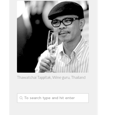
Thawatchai Tappitak, Wine guru, Thailand