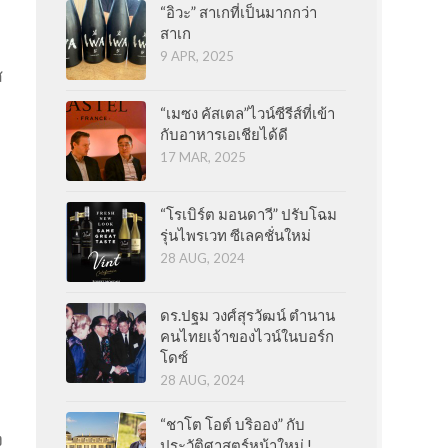
“อิวะ” สาเกที่เป็นมากกว่า
สาเก
9 APR, 2025
ส
“เมซง คัสเตล”ไวน์ซีรีส์ที่เข้า
กับอาหารเอเชียได้ดี
17 MAR, 2025
“โรเบิร์ต มอนดาวี” ปรับโฉม
รุ่นไพรเวท ซีเลคชั่นใหม่
28 AUG, 2024
ดร.ปฐม วงศ์สุรวัฒน์ ตำนาน
คนไทยเจ้าของไวน์ในบอร์ก
โดซ์
28 AUG, 2024
“ชาโต โอต์ บริออง” กับ
ง
ประวัติศาสตร์หน้าใหม่ !