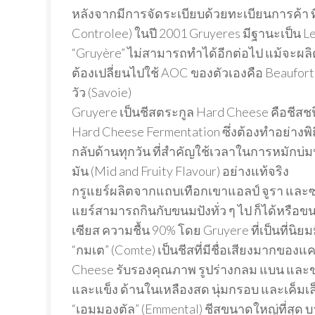
หลังจากมีการจัดระเบียบด้วยทะเบียนการค้า ที
Controlee) ในปี 2001 Gruyeres มีฐานะเป็น Le
“Gruyère” ไม่สามารถทำได้อีกต่อไป แม้จะผลิต
ต้องเปลี่ยนไปใช้ AOC ของตัวเองคือ Beaufor
วัว (Savoie)
Gruyere เป็นชีสตระกูล Hard Cheese คือชี
Hard Cheese Fermentation ซึ่งต้องทำอย่างพ
กลับด้านทุกวัน ที่สำคัญใช้เวลาในการหมักบ่ม
มัน (Mid and Fruity Flavour) อย่างแท้จริง
กรูแยร์ผลิตจากแถบเทือกเขาแอลป์ จูรา และซาว
แยร์สามารถกินกับขนมปังทั่ว ๆ ไป ก็ได้หรือขนม
เซียส ความชื้น 90% โดย Gruyere ที่เป็นที่นิยมมี
“กมเต” (Comte) เป็นชีสที่มีชื่อเสียงมากของแ
Cheese รับรองคุณภาพ รูปร่างกลม แบน และขน
และแข็ง ด้านในเหลืองสด นุ่มกรอบ และเค็มเล
“เอมมองตัล” (Emmental) ชีสขนาดใหญ่ที่สุด 