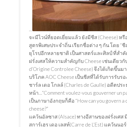
…
จะมีไวน์ที่ยอดเยี่ยมแล้ว ยังมีชีส (Cheese) 
สูตรพิเศษประจำถิ่น เรียกชื่อต่าง ๆ กัน โดย “ช
ยุโรปอีกหลายชาติ เป็นศาสตร์และศิลป์ ที่สำ
ฝรั่งเศสให้ความสำคัญกับ Cheese เช่นเดียวกั
d’Origine Controlee Cheese) จึงได้เกิดขึ้นมา
บริโภค AOC Cheese เป็นชีสที่ได้รับการร
ชาร์ล เดอ โกลล์ (Charles de Gaulle) อดีตประธ
หน้า…”Comment voulez-vous gouverner un pay
เป็นภาษาอังกฤษก็คือ “How can you govern a co
cheese?”
แคว้นอัลซาส (Alsace) ทางอีสานของฝรั่งเศส ม
สการ์เฮร เดอ เลสท์(Carre de L’Est) แคว้นนอร