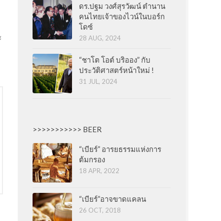
ดร.ปฐม วงศ์สุรวัฒน์ ตำนาน
คนไทยเจ้าของไวน์ในบอร์ก
โดซ์
ะ
28 AUG, 2024
“ชาโต โอต์ บริออง” กับ
ประวัติศาสตร์หน้าใหม่ !
31 JUL, 2024
>>>>>>>>>>> BEER
“เบียร์” อารยธรรมแห่งการ
ต้มกรอง
18 APR, 2022
“เบียร์”อาจขาดแคลน
26 OCT, 2018