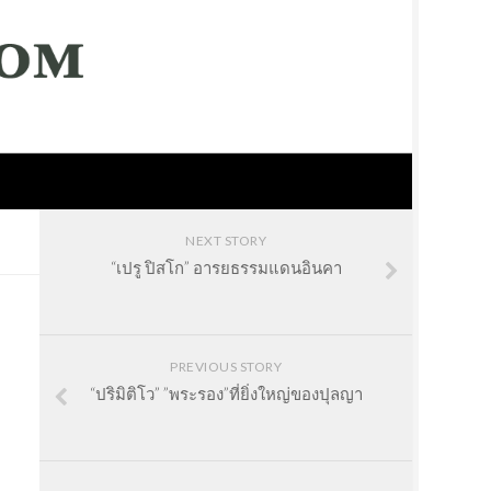
NEXT STORY
“เปรู ปิสโก” อารยธรรมแดนอินคา
PREVIOUS STORY
“ปริมิติโว” ”พระรอง”ที่ยิ่งใหญ่ของปุลญา