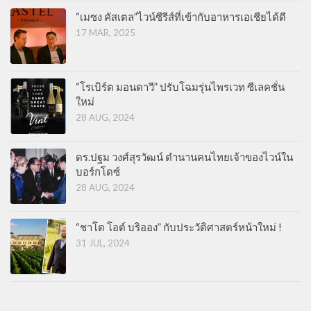
“เมซง คัสเตล”ไวน์ซีรีส์ที่เข้ากับอาหารเอเชียได้ดี
17 MAR, 2025
“โรเบิร์ต มอนดาวี” ปรับโฉมรุ่นไพรเวท ซีเลคชั่น
ใหม่
28 AUG, 2024
ดร.ปฐม วงศ์สุรวัฒน์ ตำนานคนไทยเจ้าของไวน์ใน
บอร์กโดซ์
28 AUG, 2024
“ชาโต โอต์ บริออง” กับประวัติศาสตร์หน้าใหม่ !
31 JUL, 2024