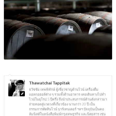
Thawatchai Tappitak
ธวัชชัย เทพพิทักษ์ ผู้เชี่ยวชาญด้านไวน์ เครื่องดื่ม
แอลกอฮอล์ต่าง ๆ รวมทั้งด้านอาหาร เคยเดินทางไปทำ
ไวน์ในยุโรป 5 ปีครึ่ง จึงนำประสบการณ์ด้านดังกล่าวมา
ถ่ายทอดสู่แวดวงที่เกี่ยวข้อง นานกว่า 20 ปี เป็น
กรรมการตัดสินไวน์ บาร์เทนเดอร์ ฯลฯ ปัจจุบันเป็นคอ
ลัมนิสต์ในหนังสือพิมพ์กรุงเทพธุรกิจ และนิตยสาร เช่น