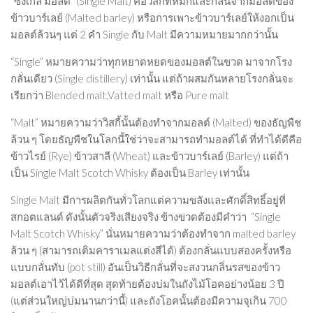
“
ซิงเกิล มอลต์
” (Single Malt) คือวิสกี้ที่หมักและกลั่นจากมอลต์ของ
Beer
ข้าวบาร์เลย์ (Malted barley) หรือการเพาะข้าวบาร์เลย์ให้งอกเป็น
มอลต์ล้วนๆ แต่ 2 คำ Single กับ Malt มีความหมายมากกว่านั้น
Cocktail
“Single”
หมายความว่าทุกหยาดหยดของมอลต์ในขวด มาจากโรง
Travel & Tasted
กลั่นเดียว (Single distillery) เท่านั้น แต่ถ้าผสมกันหลายโรงกลั่นจะ
Food
เรียกว่า Blended malt,Vatted malt หรือ Pure malt
News
“Malt
” หมายความว่าวิสกี้นั้นต้องทำจากมอลต์ (Malted) ของธัญพืช
ล้วน ๆ โดยธัญพืชในโลกนี้ใช่ว่าจะสามารถทำมอลต์ได้ ที่ทำได้ดีคือ
Contact
ข้าวไรย์ (Rye) ข้าวสาลี (Wheat) และข้าวบาร์เลย์ (Barley) แต่ถ้า
เป็น Single Malt Scotch Whisky ต้องเป็น Barley เท่านั้น
Single Malt มีการผลิตกันทั่วโลกแต่ความขลังและศักดิ์สิทธิ์อยู่ที่
สกอตแลนด์ ดังนั้นตัวจริงเสียงจริง ข้างขวดต้องมีคำว่า
“Single
Malt Scotch Whisky
”
นั่นหมายความว่าต้องทำจาก malted barley
ล้วน ๆ (สามารถเติมคาราเมลแต่งสีได้) ต้องกลั่นแบบสองครั้งหรือ
แบบกลั่นทับ (pot still) อันเป็นวิธีกลั่นที่จะสงวนกลิ่นรสของข้าว
มอลต์เอาไว้ได้ดีที่สุด สุดท้ายต้องบ่มในถังไม้โอคอย่างน้อย 3 ปี
(แต่ส่วนใหญ่บ่มนานกว่านี้) และถังโอคนั้นต้องมีความจุเกิน 700