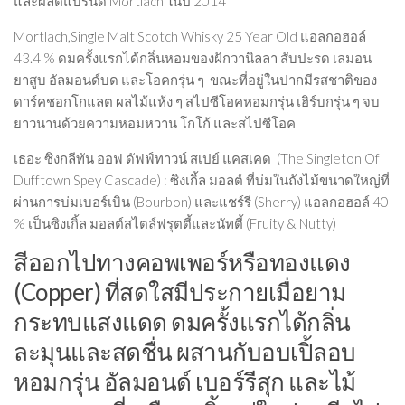
และผลิตแบรนด์ Mortlach ในปี 2014
Mortlach,Single Malt Scotch Whisky
25 Year Old แอลกอฮอล์
43.4 % ดมครั้งแรกได้กลิ่นหอมของฝักวานิลลา สับปะรด เลมอน
ยาสูบ อัลมอนด์บด และโอคกรุ่น ๆ ขณะที่อยู่ในปากมีรสชาติของ
ดาร์คชอกโกแลต ผลไม้แห้ง ๆ สไปซีโอคหอมกรุ่น เฮิร์บกรุ่น ๆ จบ
ยาวนานด้วยความหอมหวาน โกโก้ และสไปซีโอค
เธอะ ซิงกลีทัน ออฟ ดัฟฟ์ทาวน์ สเปย์ แคสเคด
(The Singleton Of
Dufftown Spey Cascade) : ซิงเกิ้ล มอลต์ ที่บ่มในถังไม้ขนาดใหญ่ที่
ผ่านการบ่มเบอร์เบิน (Bourbon) และแชร์รี (Sherry) แอลกอฮอล์ 40
% เป็นซิงเกิ้ล มอลต์สไตล์ฟรุตตี้และนัทตี้ (Fruity & Nutty)
สีออกไปทางคอพเพอร์หรือทองแดง
(Copper) ที่สดใสมีประกายเมื่อยาม
กระทบแสงแดด ดมครั้งแรกได้กลิ่น
ละมุนและสดชื่น ผสานกับอบเปิ้ลอบ
หอมกรุ่น อัลมอนด์ เบอร์รีสุก และไม้