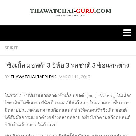
Home
SPIRIT
About
“ซิงเกิ้ล มอลต์” 3 ยี่ห้อ 3 รสชาติ 3 ข้อแตกต่าง
Wine
BY
THAWATCHAI TAPPITAK
· MARCH 11, 2017
Old World
New world
ในช่วง 2-3 ปีที่ผ่านมาตลาด “
ซิงเกิ้ล มอลต์
” (Single Whisky) ในเมือง
Knowledge
ไทยเติบโตขึ้นมาก มีซิงเกิ้ล มอลต์ยี่ห้อใหม่ ๆ ในตลาดมากขึ้น และ
มีหลายประเทศนอกจากสก๊อตแลนด์ ทำให้คนคนรักซิงเกิ้ล มอลต์
Tasting Note
ได้สัมผัสความแตกต่างอย่างหลากหลาย อย่างไรก็ตามสก๊อตแลนด์
Wine & Food
ก็ยังเป็นเจ้าตลาดในบ้านเรา
Spirit