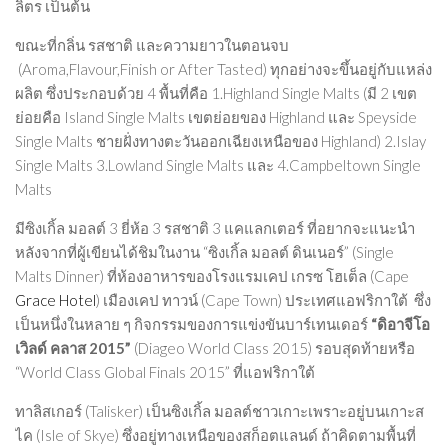
ลิตร เป็นต้น
ขณะที่
กลิ่น รสชาติ
และ
ความยาวในตอนจบ
(Aroma,Flavour,Finish or After Tasted) ทุกอย่างจะขึ้นอยู่กับแหล่ง
ผลิต ซึ่งประกอบด้วย 4 พื้นที่คือ 1.
Highland Single Malts
(มี 2 เขต
ย่อยคือ Island Single Malts เขตย่อยของ Highland และ Speyside
Single Malts ชายฝั่งทางตะวันออกเฉียงเหนือของ Highland) 2.
Islay
Single Malts
3.
Lowland Single Malts
และ 4.
Campbeltown Single
Malts
มีซิงเกิ้ล มอลต์ 3 ยี่ห้อ 3 รสชาติ 3 แคแลกเตอร์ ที่อยากจะแนะนำ
หลังจากที่ผู้เขียนได้ชิมในงาน “ซิงเกิ้ล มอลต์ ดินเนอร์” (Single
Malts Dinner) ที่ห้องอาหารของโรงแรมเคป เกรซ โฮเต็ล (Cape
Grace Hotel
) เมืองเคป ทาวน์ (Cape Town) ประเทศแอฟริกาใต้ ซึ่ง
เป็นหนึ่งในหลาย ๆ กิจกรรมของการแข่งขันบาร์เทนเดอร์
“ดิอาจีโอ
เวิลด์ คลาส 2015”
(Diageo World Class
2015)
รอบสุดท้ายหรือ
“World Class Global
Finals 2015
” ที่แอฟริกาใต้
ทาลิสเกอร์
(Talisker) เป็นซิงเกิ้ล มอลต์ชาวเกาะเพราะอยู่บนเกาะส
ไค (Isle of Skye) ซึ่งอยู่ทางเหนือของสก็อตแลนด์ ถ้าคิดตามพื้นที่