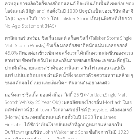
ควบคุมการผลิตวิสกี้ของสก็อตแลนด์ ก็จะเป็นเป็นพื้นที่เขตย่อยของ
ไฮจ์แลนด์ (Highland) ก่อตั้งในปี 1830 ปัจจุบันเป็นของบริษัท ดีอาจี
โอ (Diageo) ในปี 1925 โดย Talisker Storm เป็นรุ่นพิเศษที่เรียกว่า
No-Age-Statement (NAS)
ทาลิสเกอร์ สทร์อม ซิงเกิ้ล มอลต์ สก็อต วิสกี้
(Talisker Storm Single
Malt Scotch Whisky) ซิงเกิ้ล มอลต์รสชาติหนักแน่น แอลกอฮอล์
45.8% สีทองค่อนข้างเข้ม ดมครั้งแรกได้กลิ่นความสดชื่นของทะเล
สาหร่าย ซีททรัส ควันไฟ และกลิ่นอายของเกลือทะเล ขณะที่อยู่ใน
ปากมีกลิ่นอายและรสชาติของวานิลลา ควันไฟ เลมอน แอปเปิ้ล
แพร์ เปปเปอร์ อบเชย ถ่านพีท น้ำผึ้ง จบยาวด้วยความหวานคล้าย ๆ
ขนมเค้กผลไม้ เนย และเค็มนิด ๆ ที่ผสานกันอย่างลงตัว
มอร์ตลาช,ซิลเกิ้ล มอลต์ สก็อต วิสกี้ 25 ปี
(Mortlach,Single Malt
Scotch Whisky
25 Year Old) : ผลผลิตของโรงกลั่น Mortlach ในเข
ตดัฟฟ์ทาวน์ (Dufftown) ใจกลางสเปย์ไซด์ (Speyside) เมืองมอเรย์
(Moray) ประเทศสก็อตแลนด์ ก่อตั้งในปี 1823 โดย James
Findlater ได้ชื่อว่าเป็นโรงกลั่นเหล้าที่ถูกกฎหมายแห่งแรกใน
Dufftown ถูกบริษัท John Walker and Sons ซื้อกิจการในปี 1923