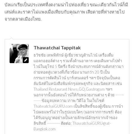
บัลแกเรียเป็นประเทศที่งดงามน่าไปท่องเที่ยว ขณะเดียวกันไวน์ก็มี
เสน่ห์และราคาไม่แพงเมื่อเทียบกับคุณภาพ เสียดายที่ห่างหายไป
จากตลาดเมืองไทย.
Thawatchai Tappitak
ธวัชชัย เทพพิทักษ์ ผู้เชี่ยวชาญด้านไวน์ เครื่องดื่ม
แอลกอฮอล์ต่าง ๆ รวมทั้งด้านอาหาร เคยเดินทางไปทำ
ไวน์ในยุโรป 5 ปีครึ่ง จึงนำประสบการณ์ด้านดังกล่าวมา
ถ่ายทอดสู่แวดวงที่เกี่ยวข้อง นานกว่า 20 ปี เป็น
กรรมการตัดสินไวน์ บาร์เทนเดอร์ ฯลฯ ปัจจุบันเป็นคอ
ลัมนิสต์ในหนังสือพิมพ์กรุงเทพธุรกิจ และนิตยสาร เช่น
Thailand Restaurant News,GQ,Gastrogsm ฯลฯ
นอกจากนั้นยังสอนไวน์ให้กับหน่วยงานต่าง ๆ ด้วย -------
------ ข้อมูลบทความ/ภาพ/วิดีโอ ในเว็บไซต์
ThatwatchaiGURU.com เป็นลิขสิทธิ์ของผู้เขียน การนำ
ไปเผยแพร่ไม่ว่าในรูปแบบใดๆ (นอกจากการแชร์) ต้อง
ได้รับอนุญาตอย่างเป็นลายลักษณ์อักษรจากเจ้าของ
ลิขสิทธิ์ ----------- ติดต่อ: ThawatchaiGURU@at-
Bangkok.com