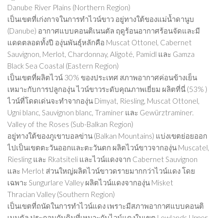
Danube River Plains (Northern Region)
เป็นเขตที่เก่งกาจในการทำไวน์ขาว อยู่ทางใต้ของแม่น้ำดานูบ
(Danube) อากาศแบบคอนติเนนตัล ฤดูร้อนอากาศร้อนจัดและมี
แดดตลอดทั้งปี องุ่นพันธุ์หลักคือ Muscat Ottonel, Cabernet
Sauvignon, Merlot, Chardonnay, Aligoté, Pamidl และ Gamza
Black Sea Coastal (Eastern Region)
เป็นเขตที่ผลิตไวน์ 30% ของประเทศ สภาพอากาศค่อนข้างเย็น
เหมาะกับการปลูกองุ่น ไวน์ขาวระดับคุณภาพเยี่ยม ผลิตที่นี่ (53% )
ไวน์ที่โดดเด่นจะทำจากองุ่น Dimyat, Riesling, Muscat Ottonel,
Ugni blanc, Sauvignon blanc, Traminer และ Gewürztraminer.
Valley of the Roses (Sub-Balkan Region)
อยู่ทางใต้ของภูเขาบอลข่าน (Balkan Mountains) แบ่งเขตย่อยออก
ไปเป็นเขตตะวันออกและตะวันตก ผลิตไวน์ขาวจากองุ่น Muscatel,
Riesling และ Rkatsiteli และไวน์แดงจาก Cabernet Sauvignon
และ Merlot ส่วนใหญ่ผลิตไวน์ขาวดรายมากกว่าไวน์แดง โดย
เฉพาะ Sungurlare Valley ผลิตไวน์แดงจากองุ่น Misket
Thracian Valley (Southern Region)
เป็นเขตที่ถนัดในการทำไวน์แดง เพราะมีสภาพอากาศแบบคอนติ
เนนตัล ประกอบกับดินที่เหมาะกับไวน์แดงในเขต Lowlands Upper