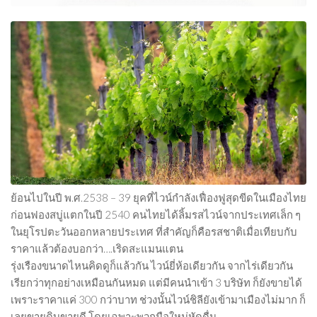
ย้อนไปในปี พ.ศ.2538 – 39 ยุคที่ไวน์กำลังเฟื่องฟูสุดขีดในเมืองไทย
ก่อนฟองสบู่แตกในปี 2540 คนไทยได้ลิ้มรสไวน์จากประเทศเล็ก ๆ
ในยุโรปตะวันออกหลายประเทศ ที่สำคัญก็คือรสชาติเมื่อเทียบกับ
ราคาแล้วต้องบอกว่า….เริดสะแมนแตน
รุ่งเรืองขนาดไหนคิดดูก็แล้วกัน ไวน์ยี่ห้อเดียวกัน จากไร่เดียวกัน
เรียกว่าทุกอย่างเหมือนกันหมด แต่มีคนนำเข้า 3 บริษัท ก็ยังขายได้
เพราะราคาแค่ 300 กว่าบาท ช่วงนั้นไวน์ชิลียังเข้ามาเมืองไม่มาก ก็
เลยขายดิบขายดี โดยเฉพาะพวกมือใหม่หัดดื่ม