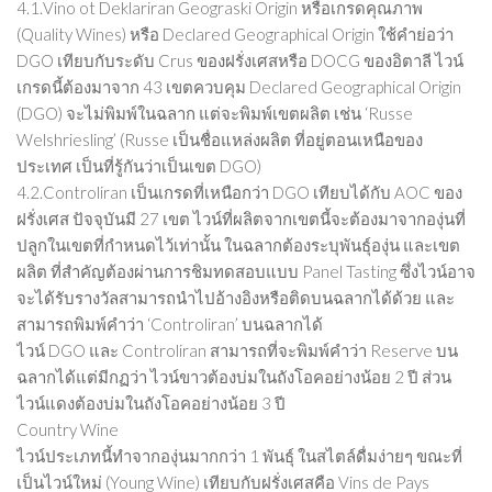
4.1.Vino ot Deklariran Geograski Origin หรือเกรดคุณภาพ
(Quality Wines) หรือ Declared Geographical Origin ใช้คำย่อว่า
DGO เทียบกับระดับ Crus ของฝรั่งเศสหรือ DOCG ของอิตาลี ไวน์
เกรดนี้ต้องมาจาก 43 เขตควบคุม Declared Geographical Origin
(DGO) จะไม่พิมพ์ในฉลาก แต่จะพิมพ์เขตผลิต เช่น ‘Russe
Welshriesling’ (Russe เป็นชื่อแหล่งผลิต ที่อยู่ตอนเหนือของ
ประเทศ เป็นที่รู้กันว่าเป็นเขต DGO)
4.2.Controliran เป็นเกรดที่เหนือกว่า DGO เทียบได้กับ AOC ของ
ฝรั่งเศส ปัจจุบันมี 27 เขต ไวน์ที่ผลิตจากเขตนี้จะต้องมาจากองุ่นที่
ปลูกในเขตที่กำหนดไว้เท่านั้น ในฉลากต้องระบุพันธุ์องุ่น และเขต
ผลิต ที่สำคัญต้องผ่านการชิมทดสอบแบบ Panel Tasting ซึ่งไวน์อาจ
จะได้รับรางวัลสามารถนำไปอ้างอิงหรือติดบนฉลากได้ด้วย และ
สามารถพิมพ์คำว่า ‘Controliran’ บนฉลากได้
ไวน์ DGO และ Controliran สามารถที่จะพิมพ์คำว่า Reserve บน
ฉลากได้แต่มีกฏว่า ไวน์ขาวต้องบ่มในถังโอคอย่างน้อย 2 ปี ส่วน
ไวน์แดงต้องบ่มในถังโอคอย่างน้อย 3 ปี
Country Wine
ไวน์ประเภทนี้ทำจากองุ่นมากกว่า 1 พันธุ์ ในสไตล์ดื่มง่ายๆ ขณะที่
เป็นไวน์ใหม่ (Young Wine) เทียบกับฝรั่งเศสคือ Vins de Pays