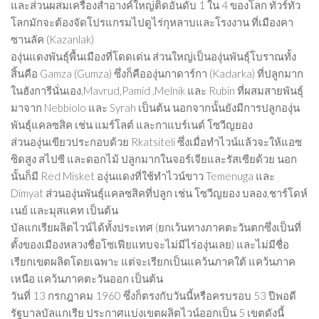
และส่วนผสมเครื่องสำอางค์ใหญ่ติดอันดับ 1 ใน 4 ของโลก ทัวร์ทั่ว
โลกมักจะต้องจัดโปรแกรมไปดูไร่กุหลาบและโรงงาน ที่เมืองคา
ซานลัค (Kazanlak)
องุ่นแดงพันธุ์พื้นเมืองที่โดดเด่น ส่วนใหญ่เป็นองุ่นพันธุ์โบราณทั้ง
สิ้นคือ Gamza (Gumza) ซึ่งก็คือองุ่นกาดาร์กา (Kadarka) ที่ปลูกมาก
ในฮังการีนั่นเอง,Mavrud,Pamid ,Melnik และ Rubin ที่ผสมสายพันธุ์
มาจาก Nebbiolo และ Syrah เป็นต้น นอกจากนั้นยังมีการปลูกองุ่น
พันธุ์แคลซสิค เช่น แมร์โลต์ และกาแบร์เนต์ โซวีญยอง
ส่วนองุ่นเขียวประกอบด้วย Rkatsiteli ซึ่งเมื่อทำไวน์แล้วจะให้แอซ
ซิดสูง สไปซี และดอกไม้ ปลูกมากในจอร์เจียและรัสเซียด้วย นอก
นั้นก็มี Red Misket องุ่นแดงที่ใช้ทำไวน์ขาว Temenuga และ
Dimyat ส่วนองุ่นพันธุ์แคลซสิคที่ปลูก เช่น โซวีญยอง บลอง,ชาร์โดห์
เนย์ และมุสแคท เป็นต้น
บัลแกเรียผลิตไวน์ได้ทั้งประเทศ (ยกเว้นทางภาคตะวันตกซึ่งเป็นที่
ตั้งของเมืองหลวงชื่อโซเฟียแทบจะไม่มีไร่องุ่นเลย) และไม่มีชื่อ
เรียกเขตผลิตโดยเฉพาะ แต่จะเรียกเป็นแคว้นภาคใต้ แคว้นภาค
เหนือ แคว้นภาคตะวันออก เป็นต้น
วันที่ 13 กรกฎาคม 1960 ซึ่งก็ตรงกับวันนี้หรือครบรอบ 53 ปีพอดี
รัฐบาลบัลแกเรีย ประกาศแบ่งเขตผลิตไวน์ออกเป็น 5 เขตดังนี้