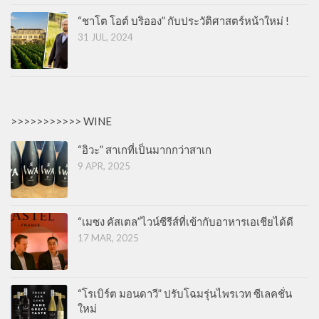
“ชาโต โอต์ บริออง” กับประวัติศาสตร์หน้าใหม่ !
31 JUL, 2024
>>>>>>>>>>> WINE
“อิวะ” สาเกที่เป็นมากกว่าสาเก
9 APR, 2025
“เมซง คัสเตล”ไวน์ซีรีส์ที่เข้ากับอาหารเอเชียได้ดี
17 MAR, 2025
“โรเบิร์ต มอนดาวี” ปรับโฉมรุ่นไพรเวท ซีเลคชั่น
ใหม่