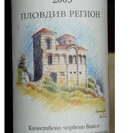
Beer
Cocktail
Travel & Tasted
Food
News
Contact