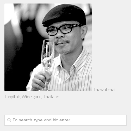
Thawatchai
Tappitak, Wine guru, Thailand