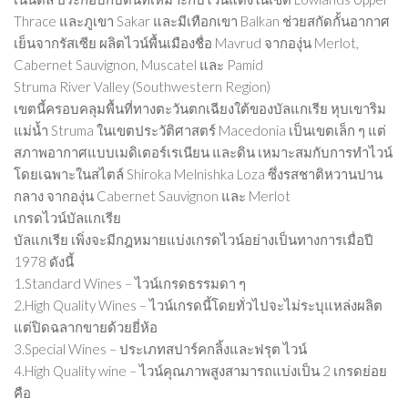
Thrace และภูเขา Sakar และมีเทือกเขา Balkan ช่วยสกัดกั้นอากาศ
เย็นจากรัสเซีย ผลิตไวน์พื้นเมืองชื่อ Mavrud จากองุ่น Merlot,
Cabernet Sauvignon, Muscatel และ Pamid
Struma River Valley (Southwestern Region)
เขตนี้ครอบคลุมพื้นที่ทางตะวันตกเฉียงใต้ของบัลแกเรีย หุบเขาริม
แม่น้ำ Struma ในเขตประวัติศาสตร์ Macedonia เป็นเขตเล็ก ๆ แต่
สภาพอากาศแบบเมดิเตอร์เรเนียน และดิน เหมาะสมกับการทำไวน์
โดยเฉพาะในสไตล์ Shiroka Melnishka Loza ซึ่งรสชาติหวานปาน
กลาง จากองุ่น Cabernet Sauvignon และ Merlot
เกรดไวน์บัลแกเรีย
บัลแกเรีย เพิ่งจะมีกฎหมายแบ่งเกรดไวน์อย่างเป็นทางการเมื่อปี
1978 ดังนี้
1.Standard Wines – ไวน์เกรดธรรมดา ๆ
2.High Quality Wines – ไวน์เกรดนี้โดยทั่วไปจะไม่ระบุแหล่งผลิต
แต่ปิดฉลากขายด้วยยี่ห้อ
3.Special Wines – ประเภทสปาร์คกลิ้งและฟรุต ไวน์
4.High Quality wine – ไวน์คุณภาพสูงสามารถแบ่งเป็น 2 เกรดย่อย
คือ