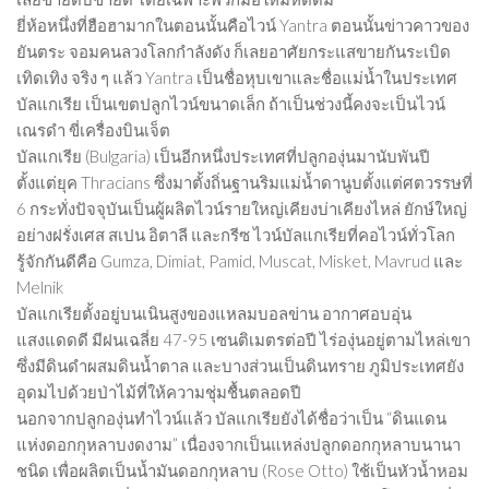
ยี่ห้อหนึ่งที่ฮือฮามากในตอนนั้นคือไวน์ Yantra ตอนนั้นข่าวคาวของ
ยันตระ จอมคนลวงโลกกำลังดัง ก็เลยอาศัยกระแสขายกันระเบิด
เทิดเทิง จริง ๆ แล้ว Yantra เป็นชื่อหุบเขาและชื่อแม่น้ำในประเทศ
บัลแกเรีย เป็นเขตปลูกไวน์ขนาดเล็ก ถ้าเป็นช่วงนี้คงจะเป็นไวน์
เณรดำ ขี่เครื่องบินเจ็ต
บัลแกเรีย (Bulgaria) เป็นอีกหนึ่งประเทศที่ปลูกองุ่นมานับพันปี
ตั้งแต่ยุค Thracians ซึ่งมาตั้งถิ่นฐานริมแม่น้ำดานูบตั้งแต่ศตวรรษที่
6 กระทั่งปัจจุบันเป็นผู้ผลิตไวน์รายใหญ่เคียงบ่าเคียงไหล่ ยักษ์ใหญ่
อย่างฝรั่งเศส สเปน อิตาลี และกรีซ ไวน์บัลแกเรียที่คอไวน์ทั่วโลก
รู้จักกันดีคือ Gumza, Dimiat, Pamid, Muscat, Misket, Mavrud และ
Melnik
บัลแกเรียตั้งอยู่บนเนินสูงของแหลมบอลข่าน อากาศอบอุ่น
แสงแดดดี มีฝนเฉลี่ย 47-95 เซนติเมตรต่อปี ไร่องุ่นอยู่ตามไหล่เขา
ซึ่งมีดินดำผสมดินน้ำตาล และบางส่วนเป็นดินทราย ภูมิประเทศยัง
อุดมไปด้วยป่าไม้ที่ให้ความชุ่มชื้นตลอดปี
นอกจากปลูกองุ่นทำไวน์แล้ว บัลแกเรียยังได้ชื่อว่าเป็น “ดินแดน
แห่งดอกกุหลาบงดงาม” เนื่องจากเป็นแหล่งปลูกดอกกุหลาบนานา
ชนิด เพื่อผลิตเป็นน้ำมันดอกกุหลาบ (Rose Otto) ใช้เป็นหัวน้ำหอม