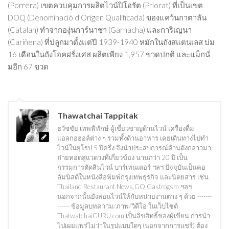
(Porrera) เขตควบคุมการผลิตไวน์ปิโอรัต (Priorat) ที่เป็นเขต
DOQ (Denominació d’Origen Qualificada) ของแคว้นกาตาลัน
(Catalan) ทำจากองุ่นการ์นาชา (Garnacha) และการิเญนา
(Cariñena) ที่ปลูกมาตั้งแต่ปี 1939-1940 หมักในถังสแตนเลส บ่ม
16 เดือนในถังโอคฝรั่งเศส ผลิตเพียง 1,957 ขวดปกติ และแม็กนั่
มอีก 67 ขวด
Thawatchai Tappitak
ธวัชชัย เทพพิทักษ์ ผู้เชี่ยวชาญด้านไวน์ เครื่องดื่ม
แอลกอฮอล์ต่าง ๆ รวมทั้งด้านอาหาร เคยเดินทางไปทำ
ไวน์ในยุโรป 5 ปีครึ่ง จึงนำประสบการณ์ด้านดังกล่าวมา
ถ่ายทอดสู่แวดวงที่เกี่ยวข้อง นานกว่า 20 ปี เป็น
กรรมการตัดสินไวน์ บาร์เทนเดอร์ ฯลฯ ปัจจุบันเป็นคอ
ลัมนิสต์ในหนังสือพิมพ์กรุงเทพธุรกิจ และนิตยสาร เช่น
Thailand Restaurant News,GQ,Gastrogsm ฯลฯ
นอกจากนั้นยังสอนไวน์ให้กับหน่วยงานต่าง ๆ ด้วย -------
------ ข้อมูลบทความ/ภาพ/วิดีโอ ในเว็บไซต์
ThatwatchaiGURU.com เป็นลิขสิทธิ์ของผู้เขียน การนำ
ไปเผยแพร่ไม่ว่าในรูปแบบใดๆ (นอกจากการแชร์) ต้อง