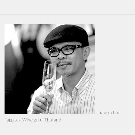
Thawatchai
Tappitak, Wine guru, Thailand