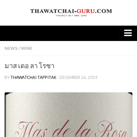
Home
NEWS
/
WINE
About
มาส เดอ ลา โรซา
Wine
BY
THAWATCHAI TAPPITAK
· DECEMBER 26, 2019
Old World
New world
Knowledge
Tasting Note
Wine & Food
Spirit