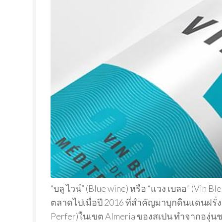
“บลู ไวน์” (Blue wine) หรือ “แวง เบลอ” (Vin
ตลาดไปเมื่อปี 2016 ที่สำคัญมาบุกดินแดนฝรั่ง
Perfer)ในเขต Almeria ของสเปน ทำจากองุ่นชาร์