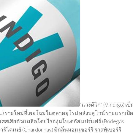
”แวงดีโก” (Vindigo) เป็
 Bleu) รายใหม่ที่เผยโฉมในตลาดยุโรป หลังบลู ไวน์ รายแรกเปิ
เศสเสียด้วย ผลิตโดยไร่องุ่นโบเดกัส แปร์แฟร์ (Bodegas
โดเนย์ (Chardonnay) มีกลิ่นหอม เชอร์รี ราสพ์เบอร์รี