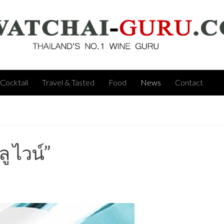
Cocktail
Travel & Tasted
Food
News
Contact
ู ไวน์”