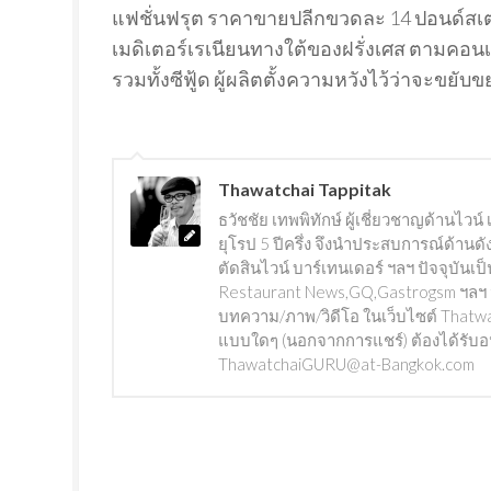
แฟชั่นฟรุต ราคาขายปลีกขวดละ 14 ปอนด์สเตอร์
เมดิเตอร์เรเนียนทางใต้ของฝรั่งเศส ตามคอนเ
รวมทั้งซีฟู้ด ผู้ผลิตตั้งความหวังไว้ว่าจะขย
Thawatchai Tappitak
ธวัชชัย เทพพิทักษ์ ผู้เชี่ยวชาญด้านไว
ยุโรป 5 ปีครึ่ง จึงนำประสบการณ์ด้านดั
ตัดสินไวน์ บาร์เทนเดอร์ ฯลฯ ปัจจุบันเ
Restaurant News,GQ,Gastrogsm ฯลฯ นอกจ
บทความ/ภาพ/วิดีโอ ในเว็บไซต์ Thatwat
แบบใดๆ (นอกจากการแชร์) ต้องได้รับอนุญ
ThawatchaiGURU@at-Bangkok.com