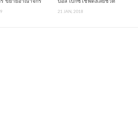
ฮร”ขยายอาณาจักร
ปอล โบกีซ เชฟดังเสียชีวิต
19
21 JAN, 2018