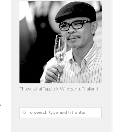
Thawatchai Tappitak, Wine guru, Thailand
น
ด