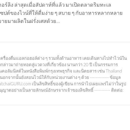
ลิง ล่าสุดเมื่อสัปดาห์ที่แล้ว มาเปิดตลาดริมทะเล
ซปต์ของไวน์ที่ให้ดื่มง่าย ๆ สบาย ๆ กับอาหารหลากหลาย
ับขยายมาผลิตในฝรั่งเศสด้วย…
น์ เครื่องดื่มแอลกอฮอล์ต่าง ๆ รวมทั้งด้านอาหาร เคยเดินทางไปทำไวน์ใน
งกล่าวมาถ่ายทอดสู่แวดวงที่เกี่ยวข้อง นานกว่า 20 ปี เป็นกรรมการ
ป็นคอลัมนิสต์ในหนังสือพิมพ์กรุงเทพธุรกิจ และนิตยสาร เช่น Thailand
ากนั้นยังสอนไวน์ให้กับหน่วยงานต่าง ๆ ด้วย ------------- ข้อมูล
chaiGURU.com เป็นลิขสิทธิ์ของผู้เขียน การนำไปเผยแพร่ไม่ว่าในรูป
าตอย่างเป็นลายลักษณ์อักษรจากเจ้าของลิขสิทธิ์ ----------- ติดต่อ: