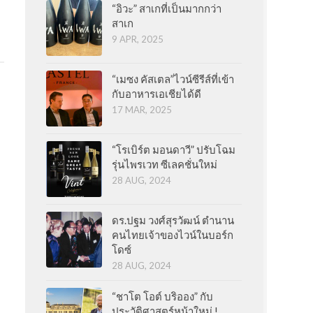
“อิวะ” สาเกที่เป็นมากกว่า
สาเก
9 APR, 2025
“เมซง คัสเตล”ไวน์ซีรีส์ที่เข้า
กับอาหารเอเชียได้ดี
17 MAR, 2025
“โรเบิร์ต มอนดาวี” ปรับโฉม
รุ่นไพรเวท ซีเลคชั่นใหม่
28 AUG, 2024
ดร.ปฐม วงศ์สุรวัฒน์ ตำนาน
คนไทยเจ้าของไวน์ในบอร์ก
โดซ์
28 AUG, 2024
“ชาโต โอต์ บริออง” กับ
ประวัติศาสตร์หน้าใหม่ !