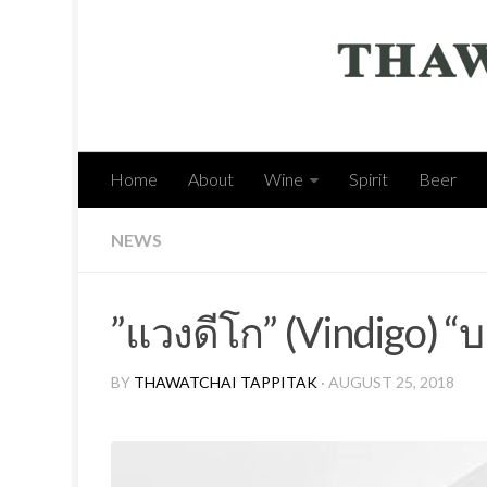
Home
About
Wine
Spirit
Beer
NEWS
”แวงดีโก” (Vindigo) “บล
BY
THAWATCHAI TAPPITAK
· AUGUST 25, 2018