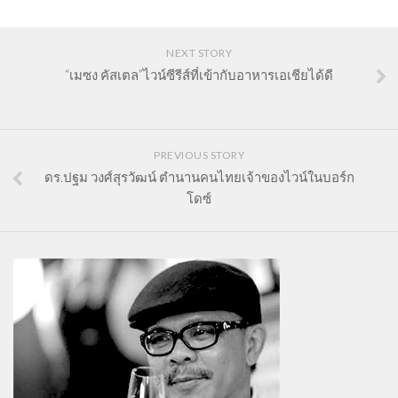
NEXT STORY
“เมซง คัสเตล”ไวน์ซีรีส์ที่เข้ากับอาหารเอเชียได้ดี
PREVIOUS STORY
ดร.ปฐม วงศ์สุรวัฒน์ ตำนานคนไทยเจ้าของไวน์ในบอร์ก
โดซ์