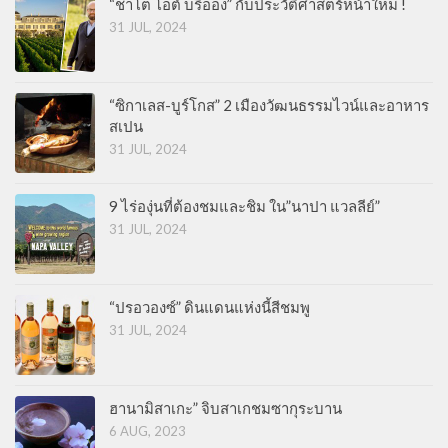
“ชาโต โอต์ บริออง” กับประวัติศาสตร์หน้าใหม่ !
31 JUL, 2024
“ซิกาเลส-บูร์โกส” 2 เมืองวัฒนธรรมไวน์และอาหาร
สเปน
31 JUL, 2024
9 ไร่องุ่นที่ต้องชมและชิม ใน”นาปา แวลลีย์”
31 JUL, 2024
“ปรอวองซ์” ดินแดนแห่งนี้สีชมพู
31 JUL, 2024
ฮานามิสาเกะ” จิบสาเกชมซากุระบาน
6 AUG, 2023