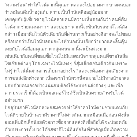
”ความร้อน” ทำให้ไวน์พวกนี้คุณภาพลดลงไปอย่างมาก บางคนบอก
ว่าเหมือนดื่มน้ำองุ่นต้ม ความเป็นไวน์เหลืออยู่น้อยมาก
เคยคุยกับผู้เชี่ยวชาญไวน์หลายคนมีความเห็นตรงกันว่า คนที่ดื่ม
ไวน์จากชายแดนมาก ๆ และบ่อย ๆ พวกนี้จะชินกับรสชาติไวน์ดัง
กล่าว เมื่อมาดื่มไวน์ตัวเดียวกันที่ผ่านการเก็บอย่างดีอาจจะไม่ชอบ
หรือบอกว่าเป็นไวน์ปลอมอะไรทำนองนั้น เรียกว่าปากและลิ้นคุ้น
เคยกับไวน์เสื่อมคุณภาพ กลุ่มคนพวกนี้น่าเป็นห่วงมาก
เช่นเดียวกับคนที่ชอบซื้อไวน์ไม่มีแสตมป์จากกลุ่มคนที่ขายในสื่อ
โซเชียลต่าง ๆ โดยเฉพาะไวน์แพง ๆ ก็สุ่มเสี่ยงเช่นเดียวกัน เพราะ
ไม่รู้ว่าไวน์นั้นผ่านการเก็บมาอย่างไร ? และจะต้องมาสุ่มเสี่ยงจาก
การขนส่งอีกต่างหาก เนื่องจากไวน์พวกนี้คนขายไม่มีทางนำมาส่ง
มอบด้วยตนเองอย่างแน่นอน ต้องใช้ระบบขนส่งต่าง ๆ และเพื่อ
ความรวดเร็วก็ต้องเป็นมอเตอร์ไซด์ซึ่งเป็นอันตรายสำหรับไวน์
อย่างมาก
ปัจจุบันภาษีไวน์ลดลงพอสมควร ทำให้ราคาไวน์ตามชายแดนกับ
ไวน์ที่ขายในบ้านเรามีราคาที่ไม่ต่างกันมากเหมือนเมื่อก่อน ดังนั้น
ยอมเพิ่มอีกเล็กน้อยด้วยการซื้อจากแหล่งที่เชื่อถือได้ จะปลอดภัย
ด้วยประการทั้งปวง ได้รสชาติไวน์ที่แท้จริง ที่สำคัญเมื่อเกิดความ
เสียหายจะมีการรับผิดชอบ ขณะที่ไวน์ตามชายแดนหรือซื้อจากสื่อ