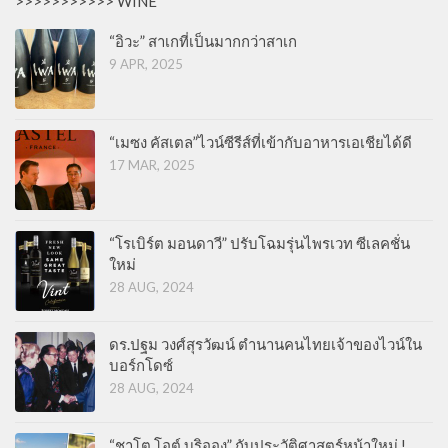
>>>>>>>>>>> WINE
“อิวะ” สาเกที่เป็นมากกว่าสาเก
9 APR, 2025
“เมซง คัสเตล”ไวน์ซีรีส์ที่เข้ากับอาหารเอเชียได้ดี
17 MAR, 2025
“โรเบิร์ต มอนดาวี” ปรับโฉมรุ่นไพรเวท ซีเลคชั่น
ใหม่
28 AUG, 2024
ดร.ปฐม วงศ์สุรวัฒน์ ตำนานคนไทยเจ้าของไวน์ใน
บอร์กโดซ์
28 AUG, 2024
“ชาโต โอต์ บริออง” กับประวัติศาสตร์หน้าใหม่ !