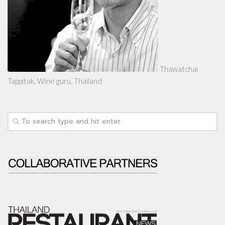
Thawatchai
Tappitak, Wine guru, Thailand