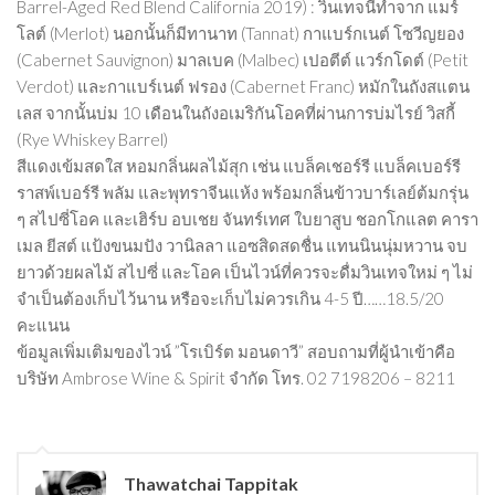
Barrel-Aged Red Blend California 2019) : วินเทจนี้ทำจาก แมร์
โลต์ (Merlot) นอกนั้นก็มีทานาท (Tannat) กาแบร์กเนต์ โซวีญยอง
(Cabernet Sauvignon) มาลเบค (Malbec) เปอตีต์ แวร์กโดต์ (Petit
Verdot) และกาแบร์เนต์ ฟรอง (Cabernet Franc) หมักในถังสแตน
เลส จากนั้นบ่ม 10 เดือนในถังอเมริกันโอคที่ผ่านการบ่มไรย์ วิสกี้
(Rye Whiskey Barrel)
สีแดงเข้มสดใส หอมกลิ่นผลไม้สุก เช่น แบล็คเชอร์รี แบล็คเบอร์รี
ราสพ์เบอร์รี พลัม และพุทราจีนแห้ง พร้อมกลิ่นข้าวบาร์เลย์ต้มกรุ่น
ๆ สไปซี่โอค และเฮิร์บ อบเชย จันทร์เทศ ใบยาสูบ ชอกโกแลต คารา
เมล ยีสต์ แป้งขนมปัง วานิลลา แอซสิดสดชื่น แทนนินนุ่มหวาน จบ
ยาวด้วยผลไม้ สไปซี่ และโอค เป็นไวน์ที่ควรจะดื่มวินเทจใหม่ ๆ ไม่
จำเป็นต้องเก็บไว้นาน หรือจะเก็บไม่ควรเกิน 4-5 ปี……18.5/20
คะแนน
ข้อมูลเพิ่มเติมของไวน์ ”โรเบิร์ต มอนดาวี” สอบถามที่ผู้นำเข้าคือ
บริษัท Ambrose Wine & Spirit จำกัด โทร. 02 7198206 – 8211
Thawatchai Tappitak