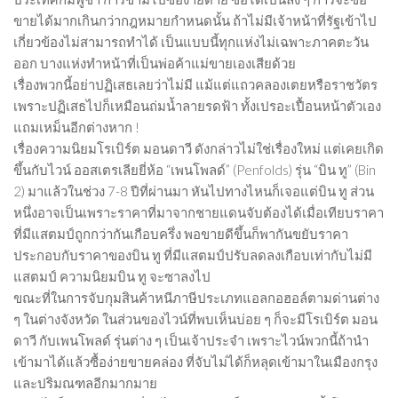
ขายได้มากเกินกว่ากฎหมายกำหนดนั้น ถ้าไม่มีเจ้าหน้าที่รัฐเข้าไป
เกี่ยวข้องไม่สามารถทำได้ เป็นแบบนี้ทุกแห่งไม่เฉพาะภาคตะวัน
ออก บางแห่งทำหน้าที่เป็นพ่อค้าแม่ขายเองเสียด้วย
เรื่องพวกนี้อย่าปฏิเสธเลยว่าไม่มี แม้แต่แถวคลองเตยหรือราชวัตร
เพราะปฏิเสธไปก็เหมือนถ่มน้ำลายรดฟ้า ทั้งเปรอะเปื้อนหน้าตัวเอง
แถมเหม็นอีกต่างหาก !
เรื่องความนิยมโรเบิร์ต มอนดาวี ดังกล่าวไม่ใช่เรื่องใหม่ แต่เคยเกิด
ขึ้นกับไวน์ ออสเตรเลียยี่ห้อ “เพนโพลด์” (Penfolds) รุ่น “บิน ทู” (Bin
2) มาแล้วในช่วง 7-8 ปีที่ผ่านมา หันไปทางไหนก็เจอแต่บิน ทู ส่วน
หนึ่งอาจเป็นเพราะราคาที่มาจากชายแดนจับต้องได้เมื่อเทียบราคา
ที่มีแสตมป์ถูกกว่ากันเกือบครึ่ง พอขายดีขึ้นก็พากันขยับราคา
ประกอบกับราคาของบิน ทู ที่มีแสตมป์ปรับลดลงเกือบเท่ากับไม่มี
แสตมป์ ความนิยมบิน ทู จะซาลงไป
ขณะที่ในการจับกุมสินค้าหนีภาษีประเภทแอลกอฮอล์ตามด่านต่าง
ๆ ในต่างจังหวัด ในส่วนของไวน์ที่พบเห็นบ่อย ๆ ก็จะมีโรเบิร์ต มอน
ดาวี กับเพนโพลด์ รุ่นต่าง ๆ เป็นเจ้าประจำ เพราะไวน์พวกนี้ถ้านำ
เข้ามาได้แล้วซื้อง่ายขายคล่อง ที่จับไม่ได้ก็หลุดเข้ามาในเมืองกรุง
และปริมณฑลอีกมากมาย