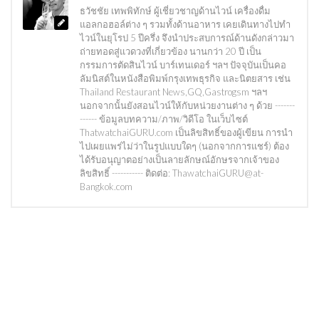
ธวัชชัย เทพพิทักษ์ ผู้เชี่ยวชาญด้านไวน์ เครื่องดื่ม
แอลกอฮอล์ต่าง ๆ รวมทั้งด้านอาหาร เคยเดินทางไปทำ
ไวน์ในยุโรป 5 ปีครึ่ง จึงนำประสบการณ์ด้านดังกล่าวมา
ถ่ายทอดสู่แวดวงที่เกี่ยวข้อง นานกว่า 20 ปี เป็น
กรรมการตัดสินไวน์ บาร์เทนเดอร์ ฯลฯ ปัจจุบันเป็นคอ
ลัมนิสต์ในหนังสือพิมพ์กรุงเทพธุรกิจ และนิตยสาร เช่น
Thailand Restaurant News,GQ,Gastrogsm ฯลฯ
นอกจากนั้นยังสอนไวน์ให้กับหน่วยงานต่าง ๆ ด้วย -------
------ ข้อมูลบทความ/ภาพ/วิดีโอ ในเว็บไซต์
ThatwatchaiGURU.com เป็นลิขสิทธิ์ของผู้เขียน การนำ
ไปเผยแพร่ไม่ว่าในรูปแบบใดๆ (นอกจากการแชร์) ต้อง
ได้รับอนุญาตอย่างเป็นลายลักษณ์อักษรจากเจ้าของ
ลิขสิทธิ์ ----------- ติดต่อ: ThawatchaiGURU@at-
Bangkok.com