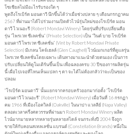
โซเชียลไม่มีอะไรรับรองใด ๆ
พูดถึงโรเบิร์ต มอนดาวี นึกขึ้นได้ว่าเมื่อช่วงปลาย ๆ เดือนกรกฏาคม
2567 ที่ผ่านมาได้ไปร่วมงานเปิดตัวไวน์รุ่นใหม่ของโรเบิร์ต มอน
ดาวี ไวเนอะรี (Robert Mondavi Winery) โดยรุ่นที่ปรับเปลี่ยนคือ
รุ่น “ไพรเวท ซีเลคชั่น” (Private Selection) เป็น “วินต์ บาย โรเบิร์ต
มอนดาวี ไพรเวท ซีเลคชั่น” (Vint by Robert Mondavi Private
Selection) มีเกลน โคจ์เฮลล์ (Glen Caughell) ไวน์เมกเกอร์ที่ดูแลรุ่น
ไพรเวท ซีเลคชั่นโดยเฉพาะ เดินทางมาแนะนำด้วยตนเอง เป็นการ
ปรับเปลี่ยนให้ดูโมเดิร์นขึ้นเป็น เพื่อฉลองครบ 30 ปีของการผลิตรุ่น
นี้ เผื่อไปเจอที่ไหนเห็นแปลก ๆ ตา จะได้ไม่ต้องกลัวว่าจะเป็นของ
ปลอม
”โรเบิร์ต มอนดาวี” นั้นแยกจากครอบครัวออกมาก่อตั้ง “โรเบิร์ต
มอนดาวี ไวเนอะรี” (Robert Mondavi Winery) เมื่อวันที่ 16 กรกฏา
คม 1966 ที่เมืองโอควิลล์ (Oakville) ในนาปา แวลลีย์ (Napa Valley)
ตลอดเวลาครึ่งศตวรรษที่ผ่านมา Robert Mondavi Winery ผลิต
ไวน์มากมายหลากหลายรุ่นหลายสไตล์ จนกระทั่งปี 2004 จึงถูก
ขายให้กับคอนสเทลเลชั่น แบรนด์ (Constellation Brands) หนึ่งใน
ยักษ์ใหญ่เครื่องดื่มแอลกอฮอล์ของสหรัฐและของโลก