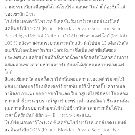
ตามธรรมเนียมเมื่อพูดถึงไวน์โรเบิร์ต มอนดาวี แล้วก็ต้องชิมไวน์
ของเขาสัก 2 รุ่น
โรเบิร์ต มอนดาวี ไพรเวท ซีเลคชั่น รัม บาร์เรล เอดจ์ แมร์โลต์
แคลิฟอร์เนีย 2021 (Robert Mondavi Private Selection Rum
Barrel-Aged Merlot California 2021) : ทำจากแมร์โลต์ (Merlot)
100 % หลังจากผ่านกระบวนการหมักแล้ว นำไปบ่ม 10 เดือนในถัง
อเมริกันโอคบ่มดาร์ค รัม (Dark Rum) ซึ่งเป็นเหล้าชื่อดังของ
ประเทศแถบแคริบเบียนที่กลั่นจากน้ำตาลอ้อยหรือโมลาส เป็นการ
ผสมผสานของความหวานจากรัมกับผลไม้สุกหอมหวานของแมร์
โลต์
สีแดงเข้มสดใส ดมครั้งแรกได้กลิ่นหอมหวานของเหล้ารัม ผลไม้
พลัม แบล็คเบอร์รี แบล็คเชอร์รี ราสพ์เบอร์รี น้ำตาลปี๊บ คาราเมล
วานิลลา กาแฟมอคคา ชอกโกแลต ใบยาสูบ สไปซี่ ยี่หร่า โอคหอม
หวาน น้ำผึ้งกรุ่น ๆ บราวน์ ชูการ์ มะพร้าวคั่ว แอซสิดสดชื่น แทนนิน
นุ่มหวานลิ้น จบยาวด้วยผลไม้ สไปซี่ วานิลลา สามารถดื่มได้ใน
เวลานี้ หรือเก็บได้สัก 3-4 ปี….18.5/20 คะแนน
โรเบิร์ต มอนดาวี ไพรเวท ซีเลคชั่น ไรย์ บาร์เรล เอดจ์ เรด เบลนด์
แคลิฟอร์เนีย 2019 (Robert Mondavi Private Selection Rye