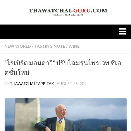
Home
NEW WORLD
/
TASTING NOTE
/
WINE
About
“โรเบิร์ต มอนดาวี” ปรับโฉมรุ่นไพรเวท ซีเล
Wine
คชั่นใหม่
Old World
BY
THAWATCHAI TAPPITAK
· AUGUST 28, 2024
New world
Knowledge
Tasting Note
Wine & Food
Spirit