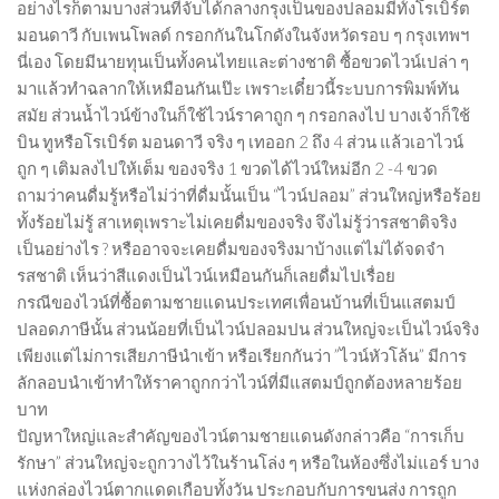
อย่างไรก็ตามบางส่วนที่จับได้กลางกรุงเป็นของปลอมมีทั้งโรเบิร์ต
มอนดาวี กับเพนโพลด์ กรอกกันในโกดังในจังหวัดรอบ ๆ กรุงเทพฯ
นี่เอง โดยมีนายทุนเป็นทั้งคนไทยและต่างชาติ ซื้อขวดไวน์เปล่า ๆ
มาแล้วทำฉลากให้เหมือนกันเป๊ะ เพราะเดี๋ยวนี้ระบบการพิมพ์ทัน
สมัย ส่วนน้ำไวน์ข้างในก็ใช้ไวน์ราคาถูก ๆ กรอกลงไป บางเจ้าก็ใช้
บิน ทูหรือโรเบิร์ต มอนดาวี จริง ๆ เทออก 2 ถึง 4 ส่วน แล้วเอาไวน์
ถูก ๆ เติมลงไปให้เต็ม ของจริง 1 ขวดได้ไวน์ใหม่อีก 2 -4 ขวด
ถามว่าคนดื่มรู้หรือไม่ว่าที่ดื่มนั้นเป็น “ไวน์ปลอม” ส่วนใหญ่หรือร้อย
ทั้งร้อยไม่รู้ สาเหตุเพราะไม่เคยดื่มของจริง จึงไม่รู้ว่ารสชาติจริง
เป็นอย่างไร ? หรืออาจจะเคยดื่มของจริงมาบ้างแต่ไม่ได้จดจำ
รสชาติ เห็นว่าสีแดงเป็นไวน์เหมือนกันก็เลยดื่มไปเรื่อย
กรณีของไวน์ที่ซื้อตามชายแดนประเทศเพื่อนบ้านที่เป็นแสตมป์
ปลอดภาษีนั้น ส่วนน้อยที่เป็นไวน์ปลอมปน ส่วนใหญ่จะเป็นไวน์จริง
เพียงแต่ไม่การเสียภาษีนำเข้า หรือเรียกกันว่า ”ไวน์หัวโล้น” มีการ
ลักลอบนำเข้าทำให้ราคาถูกกว่าไวน์ที่มีแสตมป์ถูกต้องหลายร้อย
บาท
ปัญหาใหญ่และสำคัญของไวน์ตามชายแดนดังกล่าวคือ “การเก็บ
รักษา” ส่วนใหญ่จะถูกวางไว้ในร้านโล่ง ๆ หรือในห้องซึ่งไม่แอร์ บาง
แห่งกล่องไวน์ตากแดดเกือบทั้งวัน ประกอบกับการขนส่ง การถูก