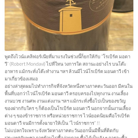
พูดถึงไวน์แคลิฟอร์เนียที่มาแรงในช่วงนี้ก็ยกให้กับ “โรเบิร์ต มอดา
วี” (Robert Mondavi) ไปที่ใหน วงการใด สถานะอย่างไร บนโต๊ะ
อาหาร แม้กระทั่งโต๊ะทำงาน ฯลฯ ล้วนมีไวน์โรเบิร์ต มอนดาวี เข้า
มาเกี่ยวข้องเสมอ
อย่างล่าสุดผมไปทำภารกิจที่จังหวัดหนึ่งทางภาคตะวันออก มีคนใน
พื้นที่บอกว่าไวน์โรเบิร์ต มอนดาวี ครอบครองไปทุกงาน งานเลี้ยง
งานบวช งานศพ งานแต่งงาน ฯลฯ แม้กระทั่งซื้อไปเป็นของขวัญ
ของฝากกับใคร ๆ ก็ต้องเป็นโรเบิร์ต มอนดาวี นอกจากนั้นงานเลี้ยง
ต่าง ๆ ของข้าราชการ หรือหน่วยราชการ ไวน์ยอดนิยมคือโรเบิร์ต
มอนดาวี จนมีการตั้งฉายาให้เป็น ”ไวน์ราชการ” !!
ไม่แปลกใจเพราะจังหวัดทางภาคตะวันออกนั้นมีพื้นที่ติดกับ
ประเทศกัมพูชา การข้ามไปซื้อง่ายดาย ซื้อได้เป็นลัง ๆ การจะซื้อ