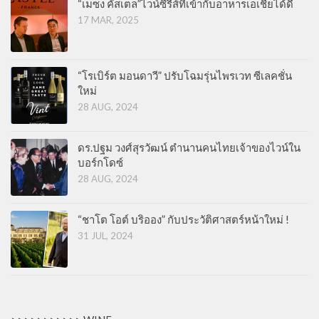
“เมซง คัสเตล”ไวน์ซีรีส์ที่เข้ากับอาหารเอเชียได้ดี
17 MAR, 2025
“โรเบิร์ต มอนดาวี” ปรับโฉมรุ่นไพรเวท ซีเลคชั่น
ใหม่
28 AUG, 2024
ดร.ปฐม วงศ์สุรวัฒน์ ตำนานคนไทยเจ้าของไวน์ใน
บอร์กโดซ์
28 AUG, 2024
“ชาโต โอต์ บริออง” กับประวัติศาสตร์หน้าใหม่ !
31 JUL, 2024