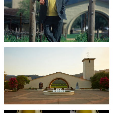
Beer
Cocktail
Travel & Tasted
Food
News
Contact