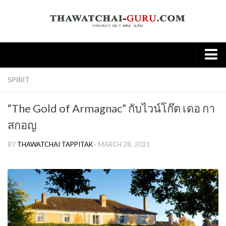
Home
SPIRIT
About
“The Gold of Armagnac” กับไวน์โก๊ต เดอ กา
Wine
สกอญ
Old World
BY
THAWATCHAI TAPPITAK
· MARCH 28, 2021
New world
Knowledge
Tasting Note
Wine & Food
Spirit