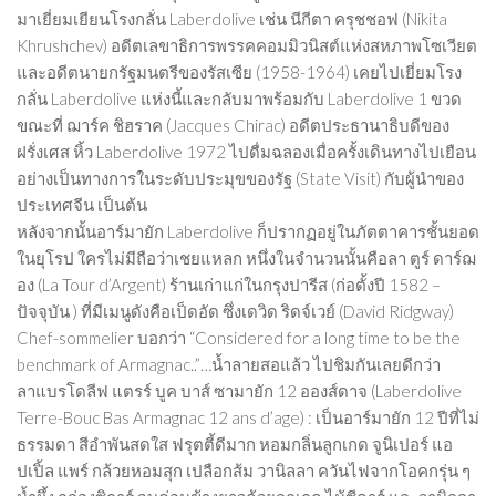
มาเยี่ยมเยียนโรงกลั่น Laberdolive เช่น นีกีตา ครุชชอฟ (Nikita
Khrushchev) อดีตเลขาธิการพรรคคอมมิวนิสต์แห่งสหภาพโซเวียต
และอดีตนายกรัฐมนตรีของรัสเซีย (1958-1964) เคยไปเยี่ยมโรง
กลั่น Laberdolive แห่งนี้และกลับมาพร้อมกับ Laberdolive 1 ขวด
ขณะที่ ฌาร์ค ชิฮราค (Jacques Chirac) อดีตประธานาธิบดีของ
ฝรั่งเศส หิ้ว Laberdolive 1972 ไปดื่มฉลองเมื่อครั้งเดินทางไปเยือน
อย่างเป็นทางการในระดับประมุขของรัฐ (State Visit) กับผู้นำของ
ประเทศจีน เป็นต้น
หลังจากนั้นอาร์มายัก Laberdolive ก็ปรากฏอยู่ในภัตตาคารชั้นยอด
ในยุโรป ใครไม่มีถือว่าเชยแหลก หนึ่งในจำนวนนั้นคือลา ตูร์ ดาร์ฌ
อง (La Tour d’Argent) ร้านเก่าแก่ในกรุงปารีส (ก่อตั้งปี 1582 –
ปัจจุบัน ) ที่มีเมนูดังคือเป็ดอัด ซึ่งเดวิด ริดจ์เวย์ (David Ridgway)
Chef-sommelier บอกว่า “Considered for a long time to be the
benchmark of Armagnac..”…น้ำลายสอแล้ว ไปชิมกันเลยดีกว่า
ลาแบรโดลีฟ แตรร์ บูค บาส์ ซามายัก 12 อองส์ดาจ (Laberdolive
Terre-Bouc Bas Armagnac 12 ans d’age) : เป็นอาร์มายัก 12 ปีที่ไม่
ธรรมดา สีอำพันสดใส ฟรุตตี้ดีมาก หอมกลิ่นลูกเกด จูนิเปอร์ แอ
ปเปิ้ล แพร์ กล้วยหอมสุก เปลือกส้ม วานิลลา ควันไฟจากโอคกรุ่น ๆ