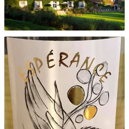
Beer
Cocktail
Travel & Tasted
Food
News
Contact