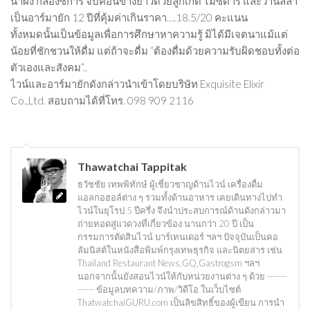
น้ำผึ้ง กล่องซิการ์ จบค่อนข้างยาวด้วยลูกเกด ไม้ซีดาร์ และวานิลลา
เป็นอาร์มายัก 12 ปีที่คุ้มค่าเกินราคา….18.5/20 คะแนน
ทั้งหมดนั้นเป็นข้อมูลเพื่อการศึกษาหาความรู้ มิได้มีเจตนาแม้แต่
น้อยที่ชักชวนให้ดื่ม แต่ถ้าจะดื่ม “ต้องดื่มด้วยความรับผิดชอบทั้งต่อ
ตัวเองและสังคม”..
ไวน์และอาร์มายักดังกล่าวนำเข้าโดยบริษัท Exquisite Elixir
Co.,Ltd. สอบถามได้ที่โทร. 098 909 2116
Thawatchai Tappitak
ธวัชชัย เทพพิทักษ์ ผู้เชี่ยวชาญด้านไวน์ เครื่องดื่ม
แอลกอฮอล์ต่าง ๆ รวมทั้งด้านอาหาร เคยเดินทางไปทำ
ไวน์ในยุโรป 5 ปีครึ่ง จึงนำประสบการณ์ด้านดังกล่าวมา
ถ่ายทอดสู่แวดวงที่เกี่ยวข้อง นานกว่า 20 ปี เป็น
กรรมการตัดสินไวน์ บาร์เทนเดอร์ ฯลฯ ปัจจุบันเป็นคอ
ลัมนิสต์ในหนังสือพิมพ์กรุงเทพธุรกิจ และนิตยสาร เช่น
Thailand Restaurant News,GQ,Gastrogsm ฯลฯ
นอกจากนั้นยังสอนไวน์ให้กับหน่วยงานต่าง ๆ ด้วย -------
------ ข้อมูลบทความ/ภาพ/วิดีโอ ในเว็บไซต์
ThatwatchaiGURU.com เป็นลิขสิทธิ์ของผู้เขียน การนำ