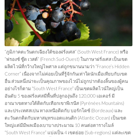
“ภูมิภาคตะวันตกเฉียงใต้ของฝรั่งเศส“ (South West France) หรือ
“ฟรองช์ ซู๊ด เวสต์” (French Sud-Ouest) ในภาษาฝรั่งเศส เป็นเขต
ผลิตไวน์ที่กว้างใหญ่ไพศาล แต่ถูกขนานนามว่า “France’s Hidden
Corner” เนื่องจากไม่ค่อยเป็นที่รู้จักกันเท่าใดนักเมื่อเทียบกับเขต
อื่น ส่วนหนึ่งน่าจะเป็นคุณภาพของไวน์ไม่ถูกปากต้องลิ้นของผู้คน
อย่างไรก็ตาม “South West France” เป็นเขตผลิตไวน์ใหญ่เป็น
อันดับ 5 ของฝรั่งเศสมีพื้นที่ปลูกองุ่นถึง 120,000 เอเคอร์ มี
อาณาเขตทางใต้ติดกับเทือกเขาพีเรนีส (Pyrénées Mountains)
และประเทศสเปน ทางเหนือติดกับ บอร์กโดซ์ (Bordeaux) และ
ตะวันตกติดกับมหาสมุทรแอตแลนติก (Atlantic Ocean) เป็นเขต
ใหญ่แต่มีมีพลเมืองเบาบางประมาณ 10 คนต่อตารางไมล์
“South West France” แบ่งเป็น 4 เขตย่อย (Sub-regions) แต่ละเขต