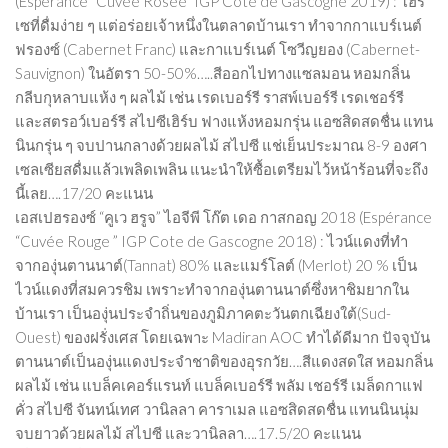
(Espérance “Cuvée Rosée” IGP Cote de Gascogne 2019) : โฮร
เซที่ดื่มง่าย ๆ แต่อร่อยเจ้าหนึ่งในตลาดบ้านเรา ทำจากกาแบร์เนต์
ฟรองซ์ (Cabernet Franc) และกาแบร์เนต์ โซวีญยอง (Cabernet-
Sauvignon) ในอัตรา 50-50%…..สีออกไปทางแซลมอน หอมกลิ่น
กลีบกุหลาบแห้ง ๆ ผลไม้ เช่น เรดเบอร์รี ราสพ์เบอร์รี เรดเชอร์รี
และสตรอว์เบอร์รี สไปซีเฮิร์บ ฟางแห้งหอมกรุ่น แอซสิดสดชื่น แทน
นินกรุ่น ๆ จบปานกลางด้วยผลไม้ สไปซี แช่เย็นประมาณ 8-9 องศา
เซลเซียสดื่มแล้วเพลิดเพลิน แนะนำให้ซื้อเตรียมไว้หน้าร้อนที่จะถึง
นี้เลย….17/20 คะแนน
เอสเปฮรองซ์ “คูเว ฮรูจ” ไอจีพี โก๊ต เดอ กาสกอญ 2018 (Espérance
“Cuvée Rouge ” IGP Cote de Gascogne 2018) : ไวน์แดงที่ทำ
จากองุ่นตานนาต์(Tannat) 80% และแมร์โลต์ (Merlot) 20 % เป็น
ไวน์แดงที่สมควรชิม เพราะทำจากองุ่นตานนาต์ซึ่งหาชิมยากใน
บ้านเรา เป็นองุ่นประจำถิ่นของภูมิภาคตะวันตกเฉียงใต้(Sud-
Ouest) ของฝรั่งเศส โดยเฉพาะ Madiran AOC ทำได้ดีมาก ปัจจุบัน
ตานนาต์เป็นองุ่นแดงประจำชาติของอุรกวัย….สีแดงสดใส หอมกลิ่น
ผลไม้ เช่น แบล็คเคอร์แรนท์ แบล็คเบอร์รี พลัม เชอร์รี เมล็ดกาแฟ
คั่ว สไปซี จันทน์เทศ วานิลลา คาราเมล แอซสิดสดชื่น แทนนินนุ่ม
จบยาวด้วยผลไม้ สไปซี และวานิลลา….17.5/20 คะแนน