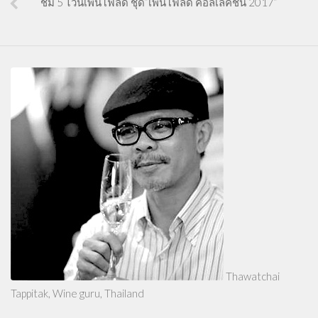
ชิม 5 ไวน์เพนโฟลด์ ชุด”เพนโฟลด์ คอลเลคชั่น 2017”
Thawatchai
Tappitak, Wine guru, Thailand