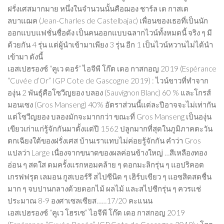
ฝรั่งเศสมากมาย หนึ่งในจำนวนนั้นคือฌอง ชาร์ล เด กาสเต
ลบาแฌค (Jean-Charles de Castelbajac) เพื่อนของเธอที่เป็นนัก
ออกแบบแฟชั่นชื่อดัง เป็นคนออกแบบฉลากไวน์ทั้งหมดนี้ จริง ๆ มี
ด้วยกัน 4 รุ่น แต่ผู้นำเข้ามาเพียง 3 รุ่น อีก 1 เป็นไวน์หวานไม่ได้นำ
เข้ามา ดังนี้
เอสเปฮรองซ์ “คูเว ดอร์” ไอจีพี โก๊ต เดอ กาสกอญ 2019 (Espérance
“Cuvée d’Or” IGP Cote de Gascogne 2019) : ไวน์ขาวที่ทำจาก
องุ่น 2 พันธุ์คือโซวีญยอง บลอง (Sauvignon Blanc) 60 % และโกรส์
มอนเซง (Gros Manseng) 40% อัตราส่วนนี้แต่ละปีอาจจะไม่เท่ากัน
แต่โซวีญยอง บลองมักจะมากกว่า ขณะที่ Gros Manseng เป็นองุ่น
เขียวเก่าแก่รู้จักกันมาตั้งแต่ปี 1562 ปลูกมากที่สุดในภูมิภาคตะวัน
ตกเฉียงใต้ของฝรั่งเศส บ้านเราแทบไม่ค่อยรู้จักกัน คำว่า Gros
แปลว่า Large เนื่องจากขนาดของผลค่อนข้างใหญ่ …สีเหลืองทอง
อ่อน ๆ สดใส ดมครั้งแรกหอมคล้าย ๆ ดอกมะลิกรุ่น ๆ แอปริคอต
เกรฟฟรุต เลมอน กูสเบอร์รี สไปซีนิด ๆ เฮิร์บเขียว ๆ แอซสิดสดชื่น
มาก ๆ จบปานกลางด้วยดอกไม้ ผลไม้ และสไปซีกรุ่น ๆ ควรแช่
ประมาณ 8-9 องศาเซลเซียส……17/20 คะแนน
เอสเปฮรองซ์ “คูเว โฮรเซ” ไอจีพี โก๊ต เดอ กาสกอญ 2019