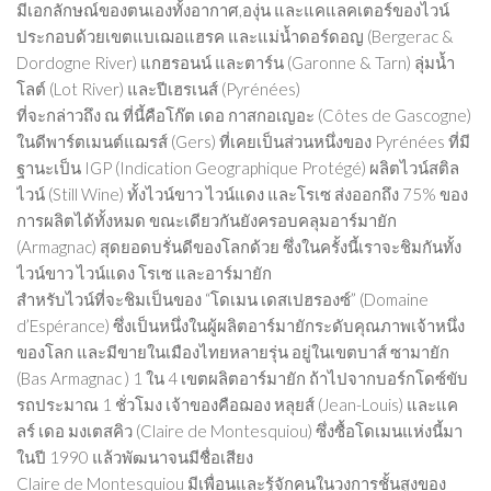
มีเอกลักษณ์ของตนเองทั้งอากาศ,องุ่น และแคแลคเตอร์ของไวน์
ประกอบด้วยเขตแบเฌอแฮรค และแม่น้ำดอร์ดอญ (Bergerac &
Dordogne River) แกฮรอนน์ และตาร์น (Garonne & Tarn) ลุ่มน้ำ
โลต์ (Lot River) และปีเฮรเนส์ (Pyrénées)
ที่จะกล่าวถึง ณ ที่นี้คือโก๊ต เดอ กาสกอเญอะ (Côtes de Gascogne)
ในดีพาร์ตเมนต์แฌรส์ (Gers) ที่เคยเป็นส่วนหนึ่งของ Pyrénées ที่มี
ฐานะเป็น IGP (Indication Geographique Protégé) ผลิตไวน์สติล
ไวน์ (Still Wine) ทั้งไวน์ขาว ไวน์แดง และโรเซ ส่งออกถึง 75% ของ
การผลิตได้ทั้งหมด ขณะเดียวกันยังครอบคลุมอาร์มายัก
(Armagnac) สุดยอดบรั่นดีของโลกด้วย ซึ่งในครั้งนี้เราจะชิมกันทั้ง
ไวน์ขาว ไวน์แดง โรเซ และอาร์มายัก
สำหรับไวน์ที่จะชิมเป็นของ “โดเมน เดสเปฮรองซ์” (Domaine
d’Espérance) ซึ่งเป็นหนึ่งในผู้ผลิตอาร์มายักระดับคุณภาพเจ้าหนึ่ง
ของโลก และมีขายในเมืองไทยหลายรุ่น อยู่ในเขตบาส์ ซามายัก
(Bas Armagnac ) 1 ใน 4 เขตผลิตอาร์มายัก ถ้าไปจากบอร์กโดซ์ขับ
รถประมาณ 1 ชั่วโมง เจ้าของคือฌอง หลุยส์ (Jean-Louis) และแค
ลร์ เดอ มงเตสคิว (Claire de Montesquiou) ซึ่งซื้อโดเมนแห่งนี้มา
ในปี 1990 แล้วพัฒนาจนมีชื่อเสียง
Claire de Montesquiou มีเพื่อนและรู้จักคนในวงการชั้นสูงของ