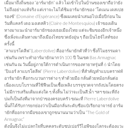
เมื่อมาถึงถิ่นของ “อาร์มายัก” แล้ว ไม่เข้าไปในบ้านของเขาถือว่ายัง
ไม่ถึงอย่างแท้จริง แต่เราจะไม่ได้ชิมอาร์มายักของ “โดเมน เดสเปฮ
รองซ์” (Domaine d’Espérance) ซึ่งผมเคยนำเสนอไปเมื่อปีก่อน ใน
วันที่แคลร์ เดอ มงเตสคิว (Claire de Montesquiou) เจ้าของเดิน
ทางมาแนะนำอาร์มายักของเธอเมืองไทย แต่จะชิมของอีกเจ้าหนึ่ง
ซึ่งเพิ่งจะเดินทางมาถึงเมืองไทยขวดยังอุ่น ๆ ถือเป็นไฮจ์ไลท์ของ
ครั้งนี้
“ลาแบรโดลีฟ”(Laberdolive) คืออาร์มายักตัวที่ว่า ซึ่งก็ไมธรรมดา
เช่นกัน เพราะทำอาร์มายักมากว่า 100 ปี ในเขต Bas Armagnac
เช่นกัน ณ วันนี้อยู่ภายใต้การดำเนินการของทายาทรุ่นที่ 6 นำโดย
“ปิแอร์ ลาแบรโดลีฟ” (Pierre Laberdolive) ที่สำคัญทำแบบคราฟท์
อาร์มายัก คือกระบวนการต่าง ๆ ทำด้วยมือ กลั่นด้วยหม้อกลั่นต่อ
เนื่องแบบโบราณที่ใช้ฟืนเป็นเชื้อเพลิง บรรจุขวดจากถังบ่มโดยตรง
ไม่มีการเสริมเติมแต่งใด ๆ ทั้งสิ้น ไม่ว่าจะเป็นสี,น้ำ ฯลฯ ขณะที่ถัง
บ่มก็เป็นถังที่มาจากป่าของครอบครัว ขณะที่ Pierre Laberdolive
นั้นก็ได้รับการยกย่องว่าเป็นมือกลั่นระดับซือแป๋เรียกอาจารย์ อาร์ม
ายักที่ออกจากมือของเขาถูกขนานนามว่าเป็น “The Gold of
Armagnac”
ดังนั้นจึงไม่แปลกใจที่บุคคลระดับซูปเปอร์วีไอพีของโลกจะต้องแวะ