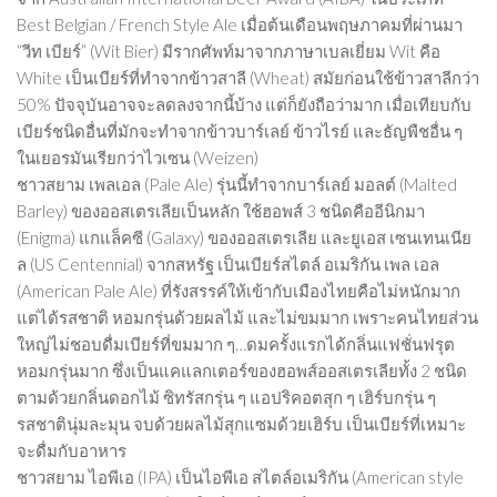
Best Belgian / French Style Ale เมื่อต้นเดือนพฤษภาคมที่ผ่านมา
“วีท เบียร์” (Wit Bier) มีรากศัพท์มาจากภาษาเบลเยี่ยม Wit คือ
White เป็นเบียร์ที่ทำจากข้าวสาลี (Wheat) สมัยก่อนใช้ข้าวสาลีกว่า
50% ปัจจุบันอาจจะลดลงจากนี้บ้าง แต่ก็ยังถือว่ามาก เมื่อเทียบกับ
เบียร์ชนิดอื่นที่มักจะทำจากข้าวบาร์เลย์ ข้าวไรย์ และธัญพืชอื่น ๆ
ในเยอรมันเรียกว่าไวเซน (Weizen)
ชาวสยาม เพลเอล (Pale Ale) รุ่นนี้ทำจากบาร์เลย์ มอลต์ (Malted
Barley) ของออสเตรเลียเป็นหลัก ใช้ฮอพส์ 3 ชนิดคืออีนิกมา
(Enigma) แกแล็คซี (Galaxy) ของออสเตรเลีย และยูเอส เซนเทนเนีย
ล (US Centennial) จากสหรัฐ เป็นเบียร์สไตล์ อเมริกัน เพล เอล
(American Pale Ale) ที่รังสรรค์ให้เข้ากับเมืองไทยคือไม่หนักมาก
แต่ได้รสชาติ หอมกรุ่นด้วยผลไม้ และไม่ขมมาก เพราะคนไทยส่วน
ใหญ่ไม่ชอบดื่มเบียร์ที่ขมมาก ๆ…ดมครั้งแรกได้กลิ่นแฟชั่นฟรุต
หอมกรุ่นมาก ซึ่งเป็นแคแลกเตอร์ของฮอพส์ออสเตรเลียทั้ง 2 ชนิด
ตามด้วยกลิ่นดอกไม้ ซิทรัสกรุ่น ๆ แอปริคอตสุก ๆ เฮิร์บกรุ่น ๆ
รสชาตินุ่มละมุน จบด้วยผลไม้สุกแซมด้วยเฮิร์บ เป็นเบียร์ที่เหมาะ
จะดื่มกับอาหาร
ชาวสยาม ไอพีเอ (IPA) เป็นไอพีเอ สไตล์อเมริกัน (American style