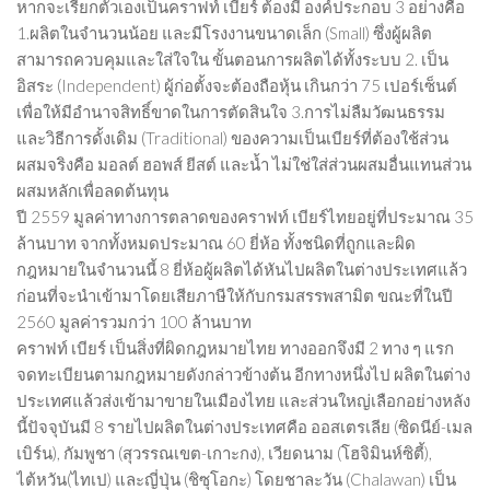
หากจะเรียกตัวเองเป็นคราฟท์ เบียร์ ต้องมี องค์ประกอบ 3 อย่างคือ
1.ผลิตในจำนวนน้อย และมีโรงงานขนาดเล็ก (Small) ซึ่งผู้ผลิต
สามารถควบคุมและใส่ใจใน ขั้นตอนการผลิตได้ทั้งระบบ 2. เป็น
อิสระ (Independent) ผู้ก่อตั้งจะต้องถือหุ้น เกินกว่า 75 เปอร์เซ็นต์
เพื่อให้มีอำนาจสิทธิ์ขาดในการตัดสินใจ 3.การไม่ลืมวัฒนธรรม
และวิธีการดั้งเดิม (Traditional) ของความเป็นเบียร์ที่ต้องใช้ส่วน
ผสมจริงคือ มอลต์ ฮอพส์ ยีสต์ และน้ำ ไม่ใช่ใส่ส่วนผสมอื่นแทนส่วน
ผสมหลักเพื่อลดต้นทุน
ปี 2559 มูลค่าทางการตลาดของคราฟท์ เบียร์ไทยอยู่ที่ประมาณ 35
ล้านบาท จากทั้งหมดประมาณ 60 ยี่ห้อ ทั้งชนิดที่ถูกและผิด
กฎหมายในจำนวนนี้ 8 ยี่ห้อผู้ผลิตได้หันไปผลิตในต่างประเทศแล้ว
ก่อนที่จะนำเข้ามาโดยเสียภาษีให้กับกรมสรรพสามิต ขณะที่ในปี
2560 มูลค่ารวมกว่า 100 ล้านบาท
คราฟท์ เบียร์ เป็นสิ่งที่ผิดกฎหมายไทย ทางออกจึงมี 2 ทาง ๆ แรก
จดทะเบียนตามกฎหมายดังกล่าวข้างต้น อีกทางหนึ่งไป ผลิตในต่าง
ประเทศแล้วส่งเข้ามาขายในเมืองไทย และส่วนใหญ่เลือกอย่างหลัง
นี้ปัจจุบันมี 8 รายไปผลิตในต่างประเทศคือ ออสเตรเลีย (ซิดนีย์-เมล
เบิร์น), กัมพูชา (สุวรรณเขต-เกาะกง), เวียดนาม (โฮจิมินห์ซิตี้),
ไต้หวัน(ไทเป) และญี่ปุ่น (ชิซุโอกะ) โดยชาละวัน (Chalawan) เป็น