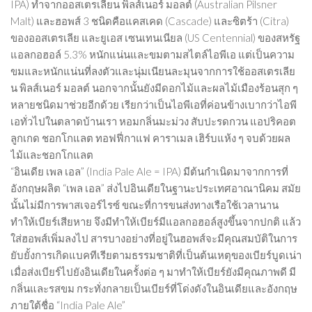
IPA) ทำจากออสเตรเลียน พิลส์เนอร์ มอลต์ (Australian Pilsner
Malt) และฮอพส์ 3 ชนิดคือแคสเคด (Cascade) และซิตร้า (Citra)
ของออสเตรเลีย และยูเอส เซนเทนเนียล (US Centennial) ของสหรัฐ
แอลกอฮอล์ 5.3% หนักแน่นและขมตามสไตล์ไอพีเอ แต่เป็นความ
ขมและหนักแน่นที่ลงตัวและนุ่มเนียนละมุนจากการใช้ออสเตรเลีย
น พิลส์เนอร์ มอลต์ นอกจากนั้นยังมีดอกไม้และผลไม้เมืองร้อนสุก ๆ
หลายชนิดมาช่วยอีกด้วย เรียกว่าเป็นไอพีเอที่ค่อนข้างเบากว่าไอพี
เอทั่วไปในตลาดบ้านเรา หอมกลิ่นมะม่วง สับปะรดกวน แอปริคอต
ลูกเกด ชอกโกแลต ทอฟฟี่กาแฟ คาราเมล เฮิร์บแห้ง ๆ จบด้วยผล
ไม้และชอกโกแลต
“อินเดีย เพล เอล” (India Pale Ale = IPA) มีต้นกำเนิดมาจากการที่
อังกฤษผลิต “เพล เอล” ส่งไปอินเดียในฐานะประเทศอาณานิคม สมัย
นั้นไม่มีการพาสเจอร์ไรซ์ ขณะที่การขนส่งทางเรือใช้เวลานาน
ทำให้เบียร์เสียหาย จึงมีทำให้เบียร์มีแอลกอฮอล์สูงขึ้นจากปกติ แล้ว
ใส่ฮอพส์เพิ่มลงไป สารบางอย่างที่อยู่ในฮอพส์จะมีคุณสมบัติในการ
ยับยั้งการเกิดแบคทีเรียตามธรรมชาติที่เป็นต้นเหตุของเบียร์บูดเน่า
เมื่อส่งเบียร์ไปยังอินเดียในครั้งต่อ ๆ มาทำให้เบียร์ยังมีคุณภาพดี มี
กลิ่นและรสขม กระทั่งกลายเป็นเบียร์ที่โด่งดังในอินเดียและอังกฤษ
ภายใต้ชื่อ “India Pale Ale”