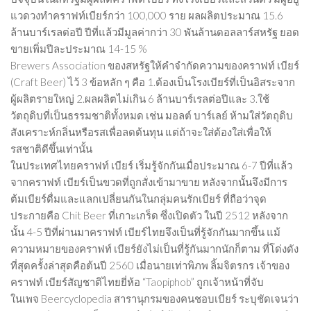
แวดวงทำคราฟท์เบียร์กว่า 100,000 ราย ผลผลิตประมาณ 15.6
ล้านบาร์เรลต่อปี ปีที่แล้วมีมูลค่ากว่า 30 พันล้านดอลลาร์สหรัฐ ยอด
ขายเพิ่มปีละประมาณ 14-15 %
Brewers Association ของสหรัฐให้คำจำกัดความของคราฟท์ เบียร์
(Craft Beer) ไว้ 3 ข้อหลัก ๆ คือ 1.ต้องเป็นโรงเบียร์ที่เป็นอิสระจาก
ผู้ผลิตรายใหญ่ 2.ผลผลิตไม่เกิน 6 ล้านบาร์เรลต่อปีและ 3.ใช้
วัตถุดิบที่เป็นธรรมชาติทั้งหมด เช่น มอลต์ บาร์เลย์ ห้ามใส่วัตถุดิบ
สังเคราะห์กลิ่นหรือรสเพื่อลดต้นทุน แต่ถ้าจะใส่ต้องใส่เพื่อให้
รสชาติดีขึ้นเท่านั้น
ในประเทศไทยคราฟท์ เบียร์ เริ่มรู้จักกันเมื่อประมาณ 6-7 ปีที่แล้ว
จากคราฟท์ เบียร์เป็นขวดที่ถูกสั่งเข้ามาขาย หลังจากนั้นจึงมีการ
ต้มเบียร์ดื่มและแลกเปลี่ยนกันในกลุ่มคนรักเบียร์ ที่ถือว่าจุด
ประกายคือ Chit Beer ที่เกาะเกร็ด ซึ่งเปิดตัว ในปี 2512 หลังจาก
นั้น 4-5 ปีที่ผ่านมาคราฟท์ เบียร์ไทยจึงเป็นที่รู้จักกันมากขึ้น แม้
ความหมายของคราฟท์ เบียร์ยังไม่เป็นที่รู้กันมากนักก็ตาม ที่โด่งดัง
ที่สุดครั้งล่าสุดคือต้นปี 2560 เมื่อนายเท่าพิภพ ลิ้มจิตรกร เจ้าของ
คราฟท์ เบียร์สัญชาติไทยยี่ห้อ “Taopiphob” ถูกเจ้าหน้าที่จับ
ในเพจ Beercyclopedia สารานุกรมของคนชอบเบียร์ ระบุชัดเจนว่า