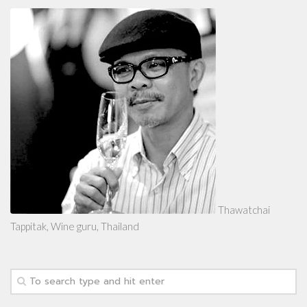
Thawatchai
Tappitak, Wine guru, Thailand