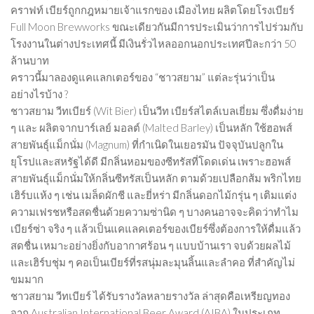
คราฟท์ เบียร์ถูกกฎหมายเจ้าแรกของ เมืองไทย ผลิตโดยโรงเบียร์
Full Moon Brewworks ขณะเดียวกันมีการประเมินว่าการไปร่วมกับ
โรงงานในต่างประเทศนี้ มีเงินรั่วไหลออกนอกประเทศปีละกว่า 50
ล้านบาท
คราวนี้มาลองดูแคแลกเตอร์ของ “ชาวสยาม” แต่ละรุ่นว่าเป็น
อย่างไรบ้าง ?
ชาวสยาม วีทเบียร์ (Wit Bier) เป็นวีท เบียร์สไตล์เบลเยี่ยม ซึ่งดื่มง่าย
ๆ และ ผลิตจากบาร์เลย์ มอลต์ (Malted Barley) เป็นหลัก ใช้ฮอพส์
สายพันธุ์แม็กนั่ม (Magnum) ที่กำเนิดในเยอรมัน ปัจจุบันปลูกใน
ยุโรปและสหรัฐได้ดี มีกลิ่นหอมของซีทรัสที่โดดเด่น เพราะฮอพส์
สายพันธุ์แม็กนั่มให้กลิ่นซีทรัสเป็นหลัก ตามด้วยเปลือกส้ม พริกไทย
เฮิร์บแห้ง ๆ เช่น เมล็ดผักชี และยี่หร่า มีกลิ่นดอกไม้กรุ่น ๆ เติมแต่ง
ความเฟรชหรือสดชื่นด้วยความซ่านิด ๆ บางคนอาจจะคิดว่าทำไม
เบียร์ซ่า จริง ๆ แล้วเป็นแคแลคเตอร์ของเบียร์ซึ่งต้องการให้ดื่มแล้ว
สดชื่น เหมาะอย่างยิ่งกับอากาศร้อน ๆ แบบบ้านเรา จบด้วยผลไม้
และเฮิร์บชุ่ม ๆ คอเป็นเบียร์ที่รสนุ่มละมุนลิ้นและลำคอ ที่สำคัญไม่
ขมมาก
ชาวสยาม วีทเบียร์ ได้รับรางวัลหลายรางวัล ล่าสุดคือเหรียญทอง
จาก Australian International Beer Award (AIBA) ในประเภท