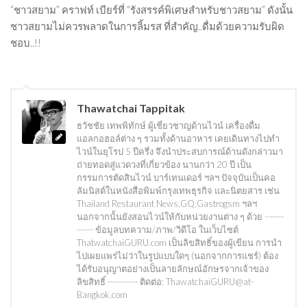
“ชาวสยาม” คราฟท์ เบียร์ที่ “รังสรรค์พิเศษสำหรับชาวสยาม” ดังนั้น
ชาวสยามไม่ควรพลาดในการลิ้มรส ที่สำคัญ..ดื่มด้วยความรับผิด
ชอบ..!!
Thawatchai Tappitak
ธวัชชัย เทพพิทักษ์ ผู้เชี่ยวชาญด้านไวน์ เครื่องดื่ม
แอลกอฮอล์ต่าง ๆ รวมทั้งด้านอาหาร เคยเดินทางไปทำ
ไวน์ในยุโรป 5 ปีครึ่ง จึงนำประสบการณ์ด้านดังกล่าวมา
ถ่ายทอดสู่แวดวงที่เกี่ยวข้อง นานกว่า 20 ปี เป็น
กรรมการตัดสินไวน์ บาร์เทนเดอร์ ฯลฯ ปัจจุบันเป็นคอ
ลัมนิสต์ในหนังสือพิมพ์กรุงเทพธุรกิจ และนิตยสาร เช่น
Thailand Restaurant News,GQ,Gastrogsm ฯลฯ
นอกจากนั้นยังสอนไวน์ให้กับหน่วยงานต่าง ๆ ด้วย -------
------ ข้อมูลบทความ/ภาพ/วิดีโอ ในเว็บไซต์
ThatwatchaiGURU.com เป็นลิขสิทธิ์ของผู้เขียน การนำ
ไปเผยแพร่ไม่ว่าในรูปแบบใดๆ (นอกจากการแชร์) ต้อง
ได้รับอนุญาตอย่างเป็นลายลักษณ์อักษรจากเจ้าของ
ลิขสิทธิ์ ----------- ติดต่อ: ThawatchaiGURU@at-
Bangkok.com