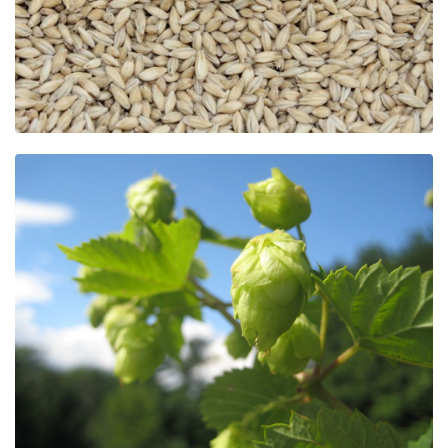
Beer
Cocktail
Travel & Tasted
Food
News
Contact