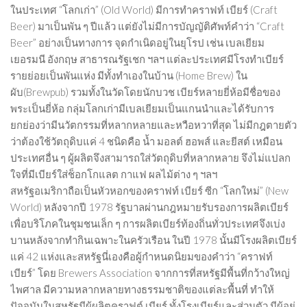
ในประเทศ “โลกเก่า” (Old World) มีการทำคราฟท์ เบียร์ (Craft
Beer) มาเป็นพัน ๆ ปีแล้ว แต่ยังไม่มีการบัญญัติศัพท์คำว่า “Craft
Beer” อย่างเป็นทางการ จุดกำเนิดอยู่ในยุโรป เช่น เบลเยียม
เยอรมนี อังกฤษ สาธารณรัฐเชก ฯลฯ แต่ละประเทศมีโรงทำเบียร์
รายย่อยเป็นพันแห่ง มีทั้งทำเองในบ้าน (Home Brew) ใน
ผับ(Brewpub) รวมทั้งในวัดโดยนักบวช เบียร์หลายยี่ห้อมีชื่อของ
พระเป็นยี่ห้อ กลุ่มโลกเก่ามีเบลเยียมเป็นแกนนำและได้รับการ
ยกย่องว่ามีนวัตกรรมที่หลากหลายและหวือหวาที่สุด ไม่มีกฎตายตัว
ว่าต้องใช้วัตถุดิบแค่ 4 ชนิดคือ น้ำ มอลต์ ฮอพส์ และยีสต์ เหมือน
ประเทศอื่น ๆ ผู้ผลิตจึงสามารถใส่วัตถุดิบที่หลากหลาย จึงไม่แปลก
ใจที่มีเบียร์ใส่ช็อกโกแลต กาแฟ ผลไม้ต่าง ๆ ฯลฯ
สหรัฐอเมริกาถือเป็นหัวหอกของคราฟท์ เบียร์ ซีก “โลกใหม่” (New
World) หลังจากปี 1978 รัฐบาลผ่านกฎหมายรับรองการผลิตเบียร์
เพื่อบริโภคในชุมชนเล็ก ๆ การผลิตเบียร์ท้องถิ่นทั่วประเทศจึงเบ่ง
บานหลังจากทำกินเฉพาะในครัวเรือน ในปี 1978 นั้นมีโรงผลิตเบียร์
แค่ 42 แห่งและสหรัฐนี่เองคือผู้กำหนดนิยมของคำว่า “คราฟท์
เบียร์” โดย Brewers Association จากการที่สหรัฐมีพื้นที่กว้างใหญ่
ไพศาล มีความหลากหลายทางธรรมชาติของแต่ละพื้นที่ ทำให้
ปัจจุบันในสหรัฐมีผู้ผลิตคราฟต์ เบียร์ ทั้งโรงเบียร์และส่วนตัว มีผู้อยู่