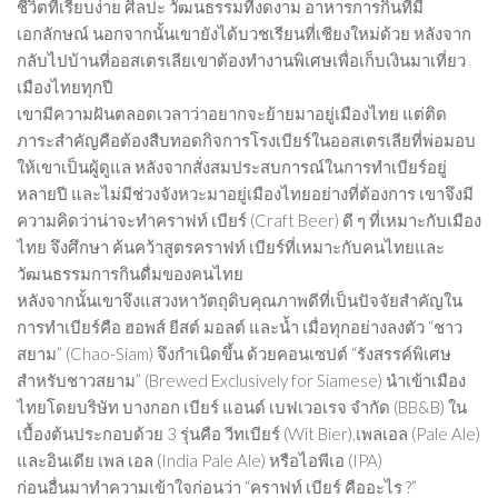
ชีวิตที่เรียบง่าย ศิลปะ วัฒนธรรมที่งดงาม อาหารการกินที่มี
เอกลักษณ์ นอกจากนั้นเขายังได้บวชเรียนที่เชียงใหม่ด้วย หลังจาก
กลับไปบ้านที่ออสเตรเลียเขาต้องทำงานพิเศษเพื่อเก็บเงินมาเที่ยว
เมืองไทยทุกปี
เขามีความฝันตลอดเวลาว่าอยากจะย้ายมาอยู่เมืองไทย แต่ติด
ภาระสำคัญคือต้องสืบทอดกิจการโรงเบียร์ในออสเตรเลียที่พ่อมอบ
ให้เขาเป็นผู้ดูแล หลังจากสั่งสมประสบการณ์ในการทำเบียร์อยู่
หลายปี และไม่มีช่วงจังหวะมาอยู่เมืองไทยอย่างที่ต้องการ เขาจึงมี
ความคิดว่าน่าจะทำคราฟท์ เบียร์ (Craft Beer) ดี ๆ ที่เหมาะกับเมือง
ไทย จึงศึกษา ค้นคว้าสูตรคราฟท์ เบียร์ที่เหมาะกับคนไทยและ
วัฒนธรรมการกินดื่มของคนไทย
หลังจากนั้นเขาจึงแสวงหาวัตถุดิบคุณภาพดีที่เป็นปัจจัยสำคัญใน
การทำเบียร์คือ ฮอพส์ ยีสต์ มอลต์ และน้ำ เมื่อทุกอย่างลงตัว “ชาว
สยาม” (Chao-Siam) จึงกำเนิดขึ้น ด้วยคอนเซปต์ “รังสรรค์พิเศษ
สำหรับชาวสยาม” (Brewed Exclusively for Siamese) นำเข้าเมือง
ไทยโดยบริษัท บางกอก เบียร์ แอนด์ เบฟเวอเรจ จำกัด (BB&B) ใน
เบื้องต้นประกอบด้วย 3 รุ่นคือ วีทเบียร์ (Wit Bier),เพลเอล (Pale Ale)
และอินเดีย เพล เอล (India Pale Ale) หรือไอพีเอ (IPA)
ก่อนอื่นมาทำความเข้าใจก่อนว่า “คราฟท์ เบียร์ คืออะไร ?”