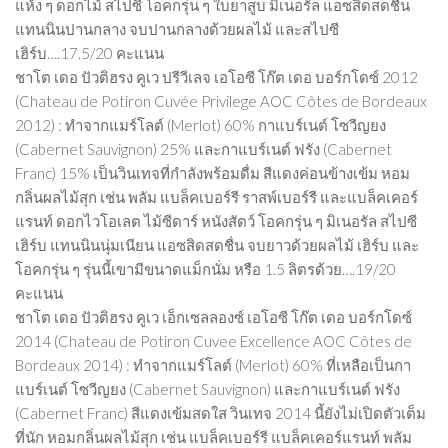
แห้ง ๆ ดอกไม้ สไปซี โอคกรุ่น ๆ ใบยาสูบ มิเนอรัล แอซสิดสดชื่น
แทนนินปานกลาง จบปานกลางด้วยผลไม้ และสไปซี
เฮิร์บ….17.5/20 คะแนน
ชาโต เดอ ปัวติฮรง คูเว ปรีวีเลจ เอโอซี โก๊ต เดอ บอร์กโดซ์ 2012
(Chateau de Potiron Cuvée Privilege AOC Côtes de Bordeaux
2012) : ทำจากแมร์โลต์ (Merlot) 60% กาแบร์เนต์ โซวีญยง
(Cabernet Sauvignon) 25% และกาแบร์เนต์ ฟรัง (Cabernet
Franc) 15% เป็นวินเทจที่กำลังพร้อมดื่ม สีแดงค่อนข้างเข้ม หอม
กลิ่นผลไม้สุก เช่น พลัม แบล็คเบอร์รี ราสพ์เบอร์รี และแบล็คเคอร์
แรนท์ ดอกไวโอเลต ไม้ซีดาร์ หนังสัตว์ โอคกรุ่น ๆ มิเนอรัล สไปซี
เฮิร์บ แทนนินนุ่มเนียน แอซสิดสดชื่น จบยาวด้วยผลไม้ เฮิร์บ และ
โอคกรุ่น ๆ รุ่นนี้เขามีขนาดแม็กนั่ม หรือ 1.5 ลิตรด้วย….19/20
คะแนน
ชาโต เดอ ปัวติฮรง คูเว เอ็กเซลลองซ์ เอโอซี โก๊ต เดอ บอร์กโดซ์
2014 (Chateau de Potiron Cuvee Excellence AOC Côtes de
Bordeaux 2014) : ทำจากแมร์โลต์ (Merlot) 60% ที่เหลือเป็นกา
แบร์เนต์ โซวีญยง (Cabernet Sauvignon) และกาแบร์เนต์ ฟรัง
(Cabernet Franc) สีแดงเข้มสดใส วินเทจ 2014 นี้ยังไม่เปิดตัวเต็ม
ที่นัก หอมกลิ่นผลไม้สุก เช่น แบล็คเบอร์รี แบล็คเคอร์แรนท์ พลัม