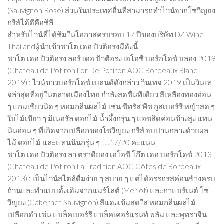
(Sauvignon Rosé) ส่วนในประเทศอื่นที่สามารถทำไวน์จากโซวีญยง
กรีส์ได้ดีคือชิลี
สำหรับไวน์ที่ได้ชิมในโอกาสครบรอบ 17 ปีของบริษัท DZ Wine
Thailandผู้นำเข้าชาโต เดอ ปัวติฮรงมีดังนี้
ชาโต เดอ ปัวติฮรง ลอร์ เดอ ปัวตีฮรง เอโอซี บอร์กโดซ์ บลอง 2019
(Chateau de Potiron L’or De Potiron AOC Bordeaux Blanc
2019) : ไวน์ขาวบอร์กโดซ์ เบลนด์ดังกล่าว วินเทจ 2019 เป็นวินเท
จล่าสุดที่อยู่ในตลาดเมืองไทย กำลังสดชื่นทีเดียว สีเหลืองทองอ่อน
ๆ แกมเขียวนิด ๆ หอมกลิ่นผลไม้ เช่น ซีทรัส พีช กูสเบอร์รี หญ้าสด ๆ
ใบไม้เขียว ๆ มิเนอรัล ดอกไม้ น้ำผึ้งกรุ่น ๆ แอซสิดค่อนข้างสูง แทน
นินอ่อน ๆ ที่เกิดจากเปลือกของโซวีญยง กรีส์ จบปานกลางด้วยผล
ไม้ ดอกไม้ และแทนนินกรุ่น ๆ …..17/20 คะแนน
ชาโต เดอ ปัวติฮรง ลา ตราดียอง เอโอซี โก๊ต เดอ บอร์กโดซ์ 2013
(Chateau de Potiron La Tradition AOC Côtes de Bordeaux
2013) : เป็นไวน์สไตล์ดื่มง่าย ๆ สบาย ๆ แต่ได้อรรถรสค่อนข้างครบ
ถ้วนและทำแบบดั้งเดิมจากแมร์โลต์ (Merlot) และกาแบร์เนต์ โซ
วีญยง (Cabernet Sauvignon) สีแดงเข้มสดใส หอมกลิ่นผลไม้
เปลือกดำ เช่น แบล็คเบอร์รี แบล็คเคอร์แรนท์ พลัม และพุทราจีน