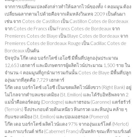
จากการเปลี่ยนแปลงดังกล่าวทำให้ฉลากไวน์ของทั้ง 4 คอมมูน ต้อง
เปลี่ยนฉลากตามไปด้วยคือจากเดิมหลังวินเทจ 2009 เป็นต้นมา
เช่น จาก Cotes de Castillon เป็น Castillon Cotes de Bordeaux
จาก Cotes de Francs เป็น Francs Cotes de Bordeaux จาก
Premieres Cotes de Blaye เป็น Blaye Cotes de Bordeaux จาก
Premieres Cotes de Bordeaux Rouge เป็น Cadillac Cotes de
Bordeaux เป็นต้น
ปัจจุบัน โก๊ต เดอ บอร์กโดซ์ เอโอซี มีพื้นที่ปลูกองุ่นประมาณ
12,653 เฮกตาร์ และมีเกษตรกรผู้ผลิตไวน์ประมาณ 1,500 ราย ใน
จำนวน 4 คอมมูนที่ถูกนำมารวมกันนั้น Cotes de Blaye มีพื้นที่ปลูก
องุ่นมากที่สุดคือ 7,729 เฮกตาร์
โก๊ต เดอ บอร์กโดซ์ เอโอซี เป็นเขตผลิตไวน์ฝั่งขวา (Right Bank) อยู่
ไม่ไกลจากตำบลแซง เตมิยง (St. Emilion) และได้รับอิทธิพลจาก 2
แม่น้ำคือดอร์ดอญ (Dordogne) และกาฮรอน (Garonne) แตร์ฮรัวร์
(Terroirs) จึงประกอบด้วยดินเหนียว หินกรวด และหินปูน คล้าย ๆ
กับแซง เตมิยง (St. Emilion) และปอเมอฮรอล (Pomerol)
โก๊ต เดอ บอร์กโดซ์ ผลิตไวน์แดง 97% จากองุ่นแมร์โลต์ (Merlot)
และกาแบร์เนต์ ฟรัง (Cabernet Franc) เป็นหลัก ขณะที่กาแบร์เนต์