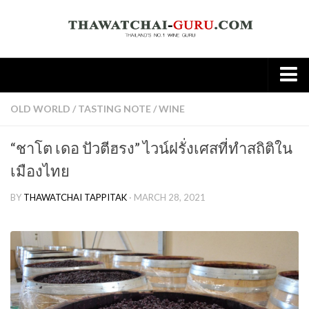
Home
OLD WORLD
/
TASTING NOTE
/
WINE
About
“ชาโต เดอ ปัวตีฮรง” ไวน์ฝรั่งเศสที่ทำสถิติใน
Wine
เมืองไทย
Old World
BY
THAWATCHAI TAPPITAK
· MARCH 28, 2021
New world
Knowledge
Tasting Note
Wine & Food
Spirit