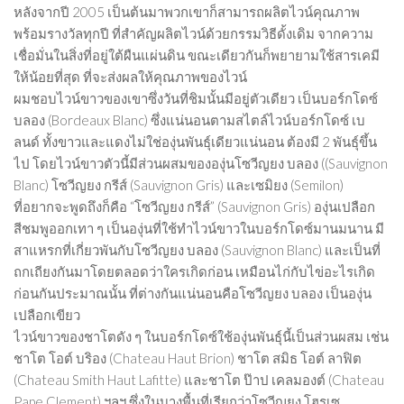
หลังจากปี 2005 เป็นต้นมาพวกเขาก็สามารถผลิตไวน์คุณภาพ
พร้อมรางวัลทุกปี ที่สำคัญผลิตไวน์ด้วยกรรมวิธีดั้งเดิม จากความ
เชื่อมั่นในสิ่งที่อยู่ใต้ผืนแผ่นดิน ขณะเดียวกันก็พยายามใช้สารเคมี
ให้น้อยที่สุด ที่จะส่งผลให้คุณภาพของไวน์
ผมชอบไวน์ขาวของเขาซึ่งวันที่ชิมนั้นมีอยู่ตัวเดียว เป็นบอร์กโดซ์
บลอง (Bordeaux Blanc) ซึ่งแน่นอนตามสไตล์ไวน์บอร์กโดซ์ เบ
ลนด์ ทั้งขาวและแดงไม่ใช่องุ่นพันธุ์เดียวแน่นอน ต้องมี 2 พันธุ์ขึ้น
ไป โดยไวน์ขาวตัวนี้มีส่วนผสมขององุ่นโซวีญยง บลอง ((Sauvignon
Blanc) โซวีญยง กรีส์ (Sauvignon Gris) และเซมิยง (Semilon)
ที่อยากจะพูดถึงก็คือ “โซวีญยง กรีส์” (Sauvignon Gris) องุ่นเปลือก
สีชมพูออกเทา ๆ เป็นองุ่นที่ใช้ทำไวน์ขาวในบอร์กโดซ์มานมนาน มี
สาแหรกที่เกี่ยวพันกับโซวีญยง บลอง (Sauvignon Blanc) และเป็นที่
ถกเถียงกันมาโดยตลอดว่าใครเกิดก่อน เหมือนไก่กับไข่อะไรเกิด
ก่อนกันประมาณนั้น ที่ต่างกันแน่นอนคือโซวีญยง บลอง เป็นองุ่น
เปลือกเขียว
ไวน์ขาวของชาโตดัง ๆ ในบอร์กโดซ์ใช้องุ่นพันธุ์นี้เป็นส่วนผสม เช่น
ชาโต โอต์ บริอง (Chateau Haut Brion) ชาโต สมิธ โอต์ ลาฟิต
(Chateau Smith Haut Lafitte) และชาโต ป๊าป เคลมองต์ (Chateau
Pape Clement) ฯลฯ ซึ่งในบางพื้นที่เรียกว่าโซวีญยง โฮรเซ