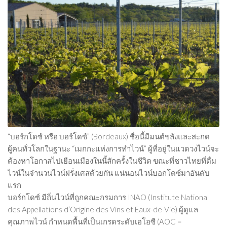
“บอร์กโดซ์ หรือ บอร์โดซ์” (Bordeaux) ชื่อนี้มีมนต์ขลังและสะกด
ผู้คนทั่วโลกในฐานะ “เมกกะแห่งการทำไวน์” ผู้ที่อยู่ในแวดวงไวน์จะ
ต้องหาโอกาสไปเยือนเมืองในนี้สักครั้งในชีวิต ขณะที่ชาวไทยที่ดื่ม
ไวน์ในจำนวนไวน์ฝรั่งเศสด้วยกัน แน่นอนไวน์บอกโดซ์มาอันดับ
แรก
บอร์กโดซ์ มีถิ่นไวน์ที่ถูกคณะกรมการ INAO (Institute National
des Appellations d’Origine des Vins et Eaux-de-Vie) ผู้ดูแล
คุณภาพไวน์ กำหนดพื้นที่เป็นเกรดระดับเอโอซี (AOC =