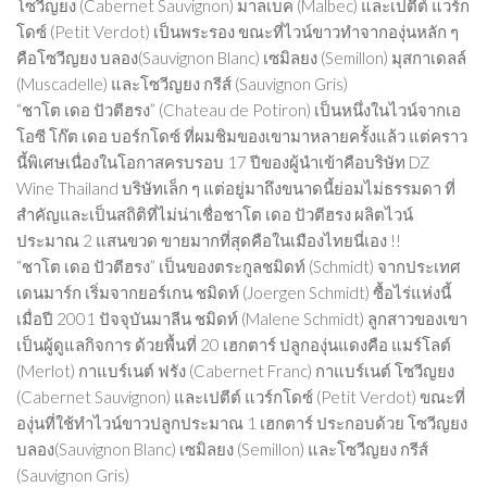
โซวีญยง (Cabernet Sauvignon) มาลเบค (Malbec) และเปตีต์ แวร์ก
โดซ์ (Petit Verdot) เป็นพระรอง ขณะที่ไวน์ขาวทำจากองุ่นหลัก ๆ
คือโซวีญยง บลอง(Sauvignon Blanc) เซมิลยง (Semillon) มุสกาเดลล์
(Muscadelle) และโซวีญยง กรีส์ (Sauvignon Gris)
“ชาโต เดอ ปัวตีฮรง” (Chateau de Potiron) เป็นหนึ่งในไวน์จากเอ
โอซี โก๊ต เดอ บอร์กโดซ์ ที่ผมชิมของเขามาหลายครั้งแล้ว แต่คราว
นี้พิเศษเนื่องในโอกาสครบรอบ 17 ปีของผู้นำเข้าคือบริษัท DZ
Wine Thailand บริษัทเล็ก ๆ แต่อยู่มาถึงขนาดนี้ย่อมไม่ธรรมดา ที่
สำคัญและเป็นสถิติที่ไม่น่าเชื่อชาโต เดอ ปัวตีฮรง ผลิตไวน์
ประมาณ 2 แสนขวด ขายมากที่สุดคือในเมืองไทยนี่เอง !!
“ชาโต เดอ ปัวตีฮรง” เป็นของตระกูลชมิดท์ (Schmidt) จากประเทศ
เดนมาร์ก เริ่มจากยอร์เกน ชมิดท์ (Joergen Schmidt) ซื้อไร่แห่งนี้
เมื่อปี 2001 ปัจจุบันมาลีน ชมิดท์ (Malene Schmidt) ลูกสาวของเขา
เป็นผู้ดูแลกิจการ ด้วยพื้นที่ 20 เฮกตาร์ ปลูกองุ่นแดงคือ แมร์โลต์
(Merlot) กาแบร์เนต์ ฟรัง (Cabernet Franc) กาแบร์เนต์ โซวีญยง
(Cabernet Sauvignon) และเปตีต์ แวร์กโดซ์ (Petit Verdot) ขณะที่
องุ่นที่ใช้ทำไวน์ขาวปลูกประมาณ 1 เฮกตาร์ ประกอบด้วย โซวีญยง
บลอง(Sauvignon Blanc) เซมิลยง (Semillon) และโซวีญยง กรีส์
(Sauvignon Gris)