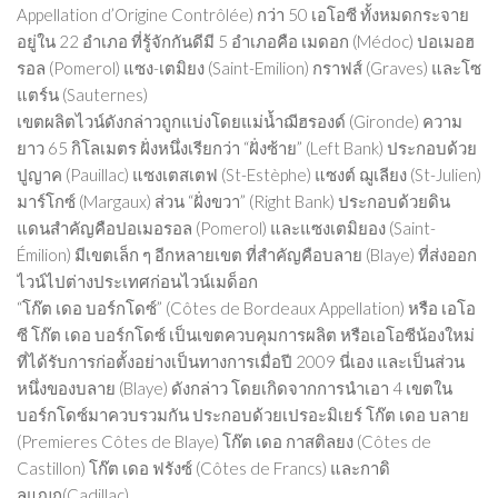
Appellation d’Origine Contrôlée) กว่า 50 เอโอซี ทั้งหมดกระจาย
อยู่ใน 22 อำเภอ ที่รู้จักกันดีมี 5 อำเภอคือ เมดอก (Médoc) ปอเมอฮ
รอล (Pomerol) แซง-เตมิยง (Saint-Emilion) กราฟส์ (Graves) และโซ
แตร์น (Sauternes)
เขตผลิตไวน์ดังกล่าวถูกแบ่งโดยแม่น้ำฌีฮรองด์ (Gironde) ความ
ยาว 65 กิโลเมตร ฝั่งหนึ่งเรียกว่า “ฝั่งซ้าย” (Left Bank) ประกอบด้วย
ปูญาค (Pauillac) แซงเตสเตฟ (St-Estèphe) แซงต์ ฌูเลียง (St-Julien)
มาร์โกซ์ (Margaux) ส่วน “ฝั่งขวา” (Right Bank) ประกอบด้วยดิน
แดนสำคัญคือปอเมอรอล (Pomerol) และแซงเตมิยอง (Saint-
Émilion) มีเขตเล็ก ๆ อีกหลายเขต ที่สำคัญคือบลาย (Blaye) ที่ส่งออก
ไวน์ไปต่างประเทศก่อนไวน์เมด็อก
“โก๊ต เดอ บอร์กโดซ์” (Côtes de Bordeaux Appellation) หรือ เอโอ
ซี โก๊ต เดอ บอร์กโดซ์ เป็นเขตควบคุมการผลิต หรือเอโอซีน้องใหม่
ที่ได้รับการก่อตั้งอย่างเป็นทางการเมื่อปี 2009 นี่เอง และเป็นส่วน
หนึ่งของบลาย (Blaye) ดังกล่าว โดยเกิดจากการนำเอา 4 เขตใน
บอร์กโดซ์มาควบรวมกัน ประกอบด้วยเปรอะมิเยร์ โก๊ต เดอ บลาย
(Premieres Côtes de Blaye) โก๊ต เดอ กาสติลยง (Côtes de
Castillon) โก๊ต เดอ ฟรังซ์ (Côtes de Francs) และกาดิ
ลแญก(Cadillac)