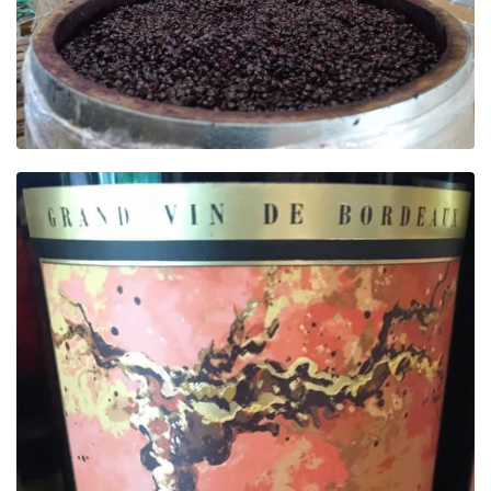
Beer
Cocktail
Travel & Tasted
Food
News
Contact