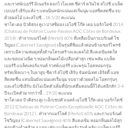
และราสพ์เบอร์รี มิเนอรัล ดอกไวโอเลต ซีดาร์ ควันไฟ สไปซี แบล็ค
เปเปอร์ เฮิร์บแห้ง ๆ แทนนินหนักแน่นแต่เริ่มนุ่ม แอสซิดสดชื่น จบ
ด้วยผลไม้ และสไปซี….18.5/20 คะแนน
ชาโต เดอ ปัวติฮรง คูเว ปาสซิยอง เอโอซี โก๊ต เดอ บอร์กโดซ์ 2014
(Chateau de Potiron Cuvée Passion AOC Côtes de Bordeaux
2014) : ทำจากแมร์โลต์ (Merlot) 60% ที่เหลือเป็นกาแบร์เนต์ โซ
วีญยง (Cabernet Sauvignon) เป็นรุ่นที่ชิมแล้วค่อนข้างเซอร์ไพรซ์
เพราะมีความสมดุลทั้งด้านโครงสร้างและผลไม้ สีแดงเข้มสดใส
และขอบม่วงนิด ๆ หอมกลิ่นผลไม้เปลือกดำสุก เช่น พลัม แบล็ค
เบอร์รี แบล็คเคอร์แรนท์ ราสพ์เบอร์รี และพรุน โอคหอมกรุ่น
ทรัฟเฟิลเบา ๆ ใบยาสูบ ซีดาร์ สไปซี เฮิร์บ จันทน์เทศ เอิร์ธตี้ แอซ
สิดสดชื่น แทนนินยังแน่นแต่เริ่มนุ่ม จบยาวด้วยผลไม่ โอคกรุ่นๆ
และสไปซีเฮิร์บ ยังไม่เปิดตัวเต็มที่นักแต่ดื่มตอนนี้ก็ได้แต่อีกสัก 3-4
ปีจะเปิดตัวมากกว่านี้ …19/20 คะแนน
ชาโต เดอ ปัวติฮรง คูเว เอ็กเซปตัวเนลล์ เอโอซี โก๊ต เดอ บอร์กโดซ์
2012 (Chateau de Potiron Cuvée Exceptionelle AOC Côtes de
Bordeaux 2012 ) : ทำจากแมร์โลต์ (Merlot) 60% และกาแบร์เนต์
โซวีญยง (Cabernet Sauvignon) 40% สีแดงเข้ม หอมกลิ่นผลไม้สุก
ค่อนข้างฉ่ำคล้าย ๆ แยม เช่น แบล็คเคอร์แรนท์ พลัม แบล็คเบอร์รี