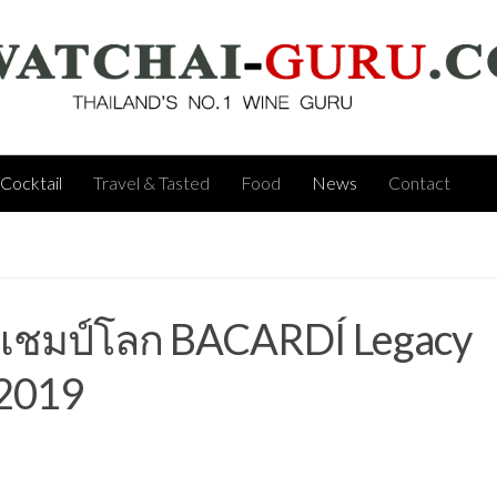
Cocktail
Travel & Tasted
Food
News
Contact
 แชมป์โลก BACARDÍ Legacy
 2019