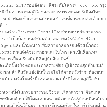
petition 2019 รอบชิงชนะเลิศระดับโลก ณ Rode Hoed กรุง
ีกหนึ่งในความภาคภูมิใจของวงการบาร์เทนเดอร์เมืองไทย
รถฝ่าฟันผู้เข้าแข่งขันทั้งหมด 42 คนที่ผ่านรอบคัดเลือกมา
ี่ 11
จ้าของร้าน Backstage Cocktail Bar ย่านทองหล่อ สามารถ
e Up” เป็นค็อกเทลสีชมพูที่นำเหล้ารัม (BACARDÍ Carta
อม Orgeat และ น้ำมะนาว เพิ่มความกลมกล่อมด้วย น้ำดอง
Coupette ตกแต่งด้วยมะกอกและใบโหระพา เป็นค็อกเทล
การเป็นเครื่องดื่มที่ดื่มคู่กับมื้อบรันช์
ะเกิดขึ้นจริง ตอนประกาศรายชื่อ 8 ผู้เข้ารอบสุดท้ายผมก็
ไว้มากแล้ว คืนวันแข่งขันนั้นผมไม่ได้คาดหวังว่าจะต้องชนะ
 กับรางวัลในครั้งนี้ แน่นอนว่าผมทั้งดีใจและภูมิใจกับ
Mentor หนึ่งในกรรมการรอบชิงชนะเลิศกล่าวว่า “ค็อกเทล
มีเอกลักษณ์ที่โดดเด่นเฉพาะตัวมาก ฉันรู้สึกเหมือนกับว่า
เทลแก้วนั้นให้ฉันท่ามกลางผู้คนนับร้อยในบาร์ เป็นเหมือน