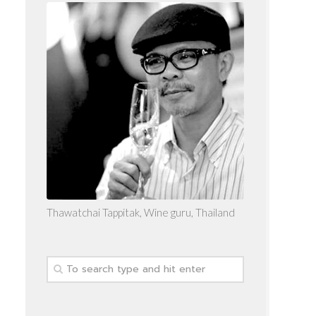
Thawatchai Tappitak, Wine guru, Thailand