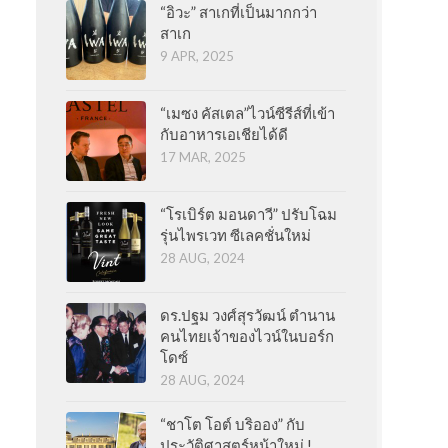
“อิวะ” สาเกที่เป็นมากกว่า
สาเก
9 APR, 2025
“เมซง คัสเตล”ไวน์ซีรีส์ที่เข้า
กับอาหารเอเชียได้ดี
17 MAR, 2025
“โรเบิร์ต มอนดาวี” ปรับโฉม
รุ่นไพรเวท ซีเลคชั่นใหม่
28 AUG, 2024
ดร.ปฐม วงศ์สุรวัฒน์ ตำนาน
คนไทยเจ้าของไวน์ในบอร์ก
โดซ์
28 AUG, 2024
“ชาโต โอต์ บริออง” กับ
ประวัติศาสตร์หน้าใหม่ !