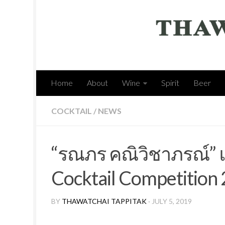
Home
About
Wine
Spirit
Beer
COCKTAIL
/
NEWS
“รณภร คณิวิชาภรณ์”
Cocktail Competition
BY
THAWATCHAI TAPPITAK
· JULY 5, 2019