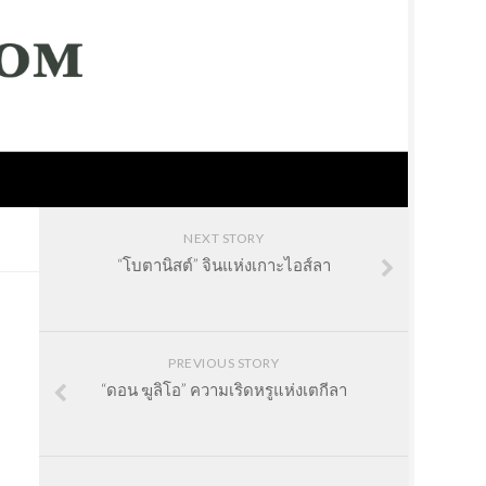
NEXT STORY
“โบตานิสต์” จินแห่งเกาะไอส์ลา
PREVIOUS STORY
“ดอน ฆูลิโอ” ความเริดหรูแห่งเตกีลา