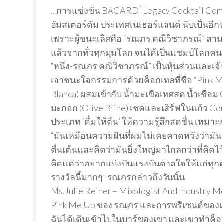
…การแข่งขัน BACARDÍ Legacy Cocktail Com
อัมสเตอร์ดัม ประเทศเนเธอร์แลนด์ นับเป็นอ
เพราะผู้ชนะเลิศคือ “รณภร คณิวิชาภรณ์” สามา
แล้วจากทั่วทุกมุมโลก จนได้เป็นแชมป์โลกคนท
“หนึ่ง-รณภร คณิวิชาภรณ์” เป็นหุ้นส่วนและเ
เอาชนะใจกรรมการด้วยค็อกเทลที่ชื่อ “Pink M
Blanca) ผสมเข้ากับ น้ำมะเขือเทศสด น้ำเชื่
มะกอก (Olive Brine) เชคและเสิร์ฟในแก้ว 
ประเภท ‘ดื่มให้ตื่น’ ให้ความรู้สึกสดชื่น เหมาะกับ
“มันเหมือนความฝันที่ผมไม่เคยคาดหวังว่ามันจ
ตื่นเต้นและคิดว่ามันยิ่งใหญ่มาไกลกว่าที่คิด
คิดแค่ว่าอยากแบ่งปันแรงบันดาลใจให้แก่ทุกคน
รางวัลนี้มากๆ” รณภรกล่าวถึงวันนั้น
Ms.Julie Reiner – Mixologist And Industry 
Pink Me Up ของ รณภร และการพรีเซนต์ของเขา
ฉันได้เดินเข้าไปในบาร์ของเขา และเขาทำค็อก