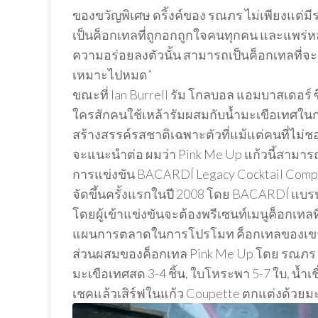
ของขวัญพิเศษ ดริ้งค์ของ รณภร ไม่เพียงแต่มี
เป็นค็อกเทลที่ถูกอกถูกใจคนทุกคน และแพร่ห
ความอร่อยลงตัวนั้น สามารถเป็นค็อกเทลที่จะ
เหมาะไปหมด”
ขณะที่ Ian Burrell รัม โกลบอล แอมบาสเดอร์ ซึ
ใครสักคนใช้เหล้ารัมผสมกับน้ำมะเขือเทศ
สร้างสรรค์รสชาติเฉพาะตัวที่แม้แต่คนที่ไม่ช
จะแนะนำต่อ ผมว่า Pink Me Up แก้วนี้สามารถ
การแข่งขัน BACARDÍ Legacy Cocktail Compet
จัดขึ้นครั้งแรกในปี 2008 โดย BACARDÍ แบรน
โดยผู้เข้าแข่งขันจะต้องพรีเซนท์เมนูค็อกเทลที
แผนการตลาดในการโปรโมท ค็อกเทลของเขาให
ส่วนผสมของค็อกเทล Pink Me Up โดย รณภร คณ
มะเขือเทศสด 3-4 ชิ้น, ใบโหระพา 5-7 ใบ, น้ำเ
เชคแล้วเสิร์ฟในแก้ว Coupette ตกแต่งด้วย