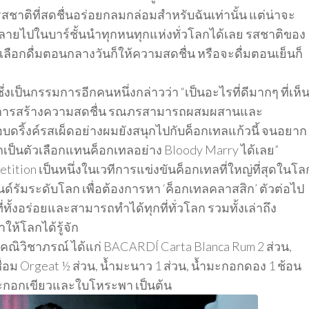
รสชาติที่สดชื่นอร่อยกลมกล่อมสำหรับฉันเท่านั้น แต่น่าจะ
ลายไปในบาร์ชั้นนำทุกหนทุกแห่งทั่วโลกได้เลย รสชาติของ
เลือกดื่มตอนกลางวันก็ให้ความสดชื่น หรือจะดื่มตอนเย็นก็
่งเป็นกรรมการอีกคนหนึ่งกล่าวว่า “เป็นอะไรที่ดีมากๆ ที่เห็
ในการสร้างความสดชื่น รณภรสามารถผสมผสานและ
อบดริ้งค์รสเผ็ดอย่างผมยังสนุกไปกับค็อกเทลแก้วนี้ จนอยาก
เป็นตัวเลือกแทนค็อกเทลอย่าง Bloody Marry ได้เลย”
ition เป็นหนึ่งในเวทีการแข่งขันค็อกเทลที่ใหญ่ที่สุดในโล
ด์รัมระดับโลก เพื่อต้องการหา ‘ค็อกเทลคลาสสิก’ ตัวต่อไป
่ทั้งอร่อยและสามารถทำได้ทุกที่ทั่วโลก รวมทั้งเล่าถึง
้โลกได้รู้จัก
ิวิชาภรณ์ ได้แก่ BACARDÍ Carta Blanca Rum 2 ส่วน,
ชื่อม Orgeat ½ ส่วน, น้ำมะนาว 1 ส่วน, น้ำมะกอกดอง 1 ช้อน
มะกอกเขียวและใบโหระพา เป็นต้น