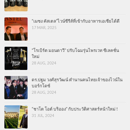
“เมซง คัสเตล”ไวน์ซีรีส์ที่เข้ากับอาหารเอเชียได้ดี
17 MAR, 2025
“โรเบิร์ต มอนดาวี” ปรับโฉมรุ่นไพรเวท ซีเลคชั่น
ใหม่
28 AUG, 2024
ดร.ปฐม วงศ์สุรวัฒน์ ตำนานคนไทยเจ้าของไวน์ใน
บอร์กโดซ์
28 AUG, 2024
“ชาโต โอต์ บริออง” กับประวัติศาสตร์หน้าใหม่ !
31 JUL, 2024