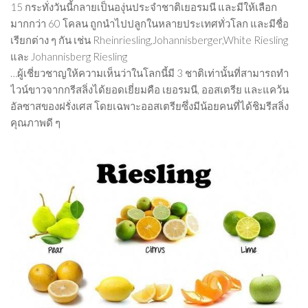
15 กระทั่งวันนี้กลายเป็นองุ่นประจำชาติเยอรมนี และมีให้เลือก
Beer
มากกว่า 60 โคลน ถูกนำไปปลูกในหลายประเทศทั่วโลก และมีชื่อ
Cocktail
เรียกต่าง ๆ กัน เช่น Rheinriesling,Johannisberger,White Riesling
และ Johannisberg Riesling
Travel & Tasted
…ผู้เชี่ยวชาญให้ความเห็นว่าในโลกนี้มี 3 ชาติเท่านั้นที่สามารถทำ
ไวน์ขาวจากกรีสลิ่งได้ยอดเยี่ยมคือ เยอรมนี, ออสเตรีย และแคว้น
Food
อัลซาสของฝรั่งเศส โดยเฉพาะออสเตรียซึ่งมีน้อยคนที่ได้ชิมรีสลิ่ง
News
คุณภาพดี ๆ
Contact