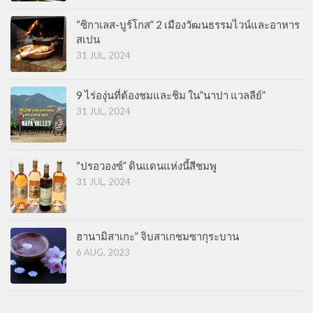
“ซิกาเลส-บูร์โกส” 2 เมืองวัฒนธรรมไวน์และอาหาร
สเปน
31 JUL, 2024
9 ไร่องุ่นที่ต้องชมและชิม ใน”นาปา แวลลีย์”
31 JUL, 2024
“ปรอวองซ์” ดินแดนแห่งนี้สีชมพู
31 JUL, 2024
ฮานามิสาเกะ” จิบสาเกชมซากุระบาน
6 AUG, 2023