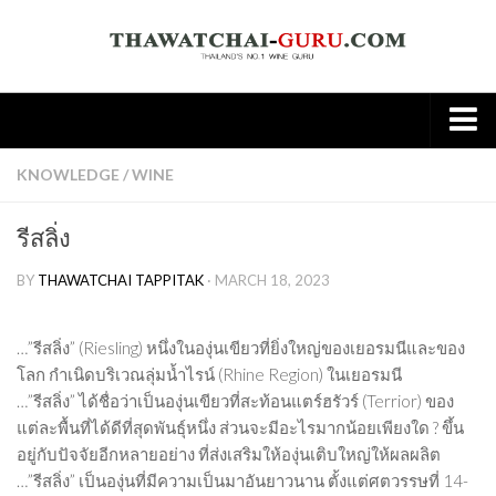
Home
KNOWLEDGE
/
WINE
About
รีสลิ่ง
Wine
BY
THAWATCHAI TAPPITAK
· MARCH 18, 2023
Old World
New world
…”รีสลิ่ง” (Riesling) หนึ่งในองุ่นเขียวที่ยิ่งใหญ่ของเยอรมนีและของ
Knowledge
โลก กำเนิดบริเวณลุ่มน้ำไรน์ (Rhine Region) ในเยอรมนี
…”รีสลิ่ง” ได้ชื่อว่าเป็นองุ่นเขียวที่สะท้อนแตร์ฮรัวร์ (Terrior) ของ
Tasting Note
แต่ละพื้นที่ได้ดีที่สุดพันธุ์หนึ่ง ส่วนจะมีอะไรมากน้อยเพียงใด ? ขึ้น
Wine & Food
อยู่กับปัจจัยอีกหลายอย่าง ที่ส่งเสริมให้องุ่นเติบใหญ่ให้ผลผลิต
Spirit
…”รีสลิ่ง” เป็นองุ่นที่มีความเป็นมาอันยาวนาน ตั้งแต่ศตวรรษที่ 14-