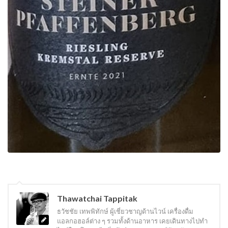
Thawatchai Tappitak
ธวัชชัย เทพพิทักษ์ ผู้เชี่ยวชาญด้านไวน์ เครื่องดื่ม
แอลกอฮอล์ต่าง ๆ รวมทั้งด้านอาหาร เคยเดินทางไปทำ