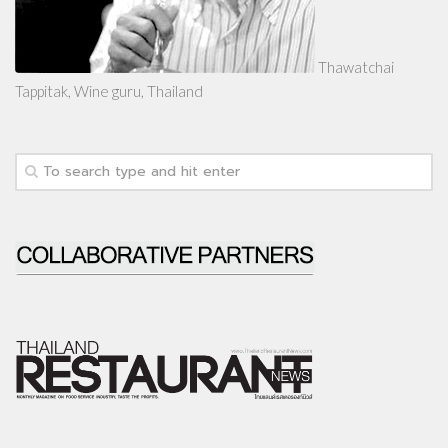
Thawatchai
Tappitak, Wine guru, Thailand