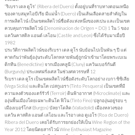
“ริเบรา เดล ดูโร” (Ribera del Duero) ตั้งอยู่บนที่ราบทางตอนเหนือ
ของคาบสมุทไอบีเรีย มีแม่น้ำ (Duero) เป็นเส้นเลือดสายสำคัญใน
การผลิตไวน์ เป็นเขตผลิตไวน์ชื่อดังแห่งหนึ่งของสเปน และเป็นเขต
ควบคุมการผลิตไวน์ (Denominacion de Origen = DO) 1 ใน 5 ของ
แคว้นคาสติล แอนด์ เลโอน (Castile and Leon) ซึ่งได้รับมาเมื่อปี
1982
ประวัติการผลิตไวน์ของริเบรา เดล ดูโร นับย้อนไปเป็นพัน ๆ ปี แต่
คาดกันว่าพันธุ์องุ่นระดับโลกหลายพันธุ์ถูกนำเข้ามาโดยพระเบเน
ดิกทีน (Benedictine) จากเมืองคลูนี (Cluny) แคว้นเบอร์กันดี
(Burgundy) ประเทศฝรั่งเศส ในช่วงศตวรรษที่ 12
ริเบรา เดล ดูโร เป็นเขตผลิตไวน์ชื่อดังระดับโลกอย่าง เบกา ซิซิเลีย
(Vega Sicilia) และตินโต เปสกูเอรา (Tinto Pesquera) เป็นเขตที่มี
ความลงตัวของแตร์รัวร์ (Terroir) ดินฟ้าอากาศ (Microclimate) และ
องุ่นพื้นเมืองโดยเฉพาะตินโต ฟิโน (Tinto Fino) ปลูกองุ่นอยู่รอบ ๆ
เมืองเบอร์โกส (Burgos) บัลยาโดลิด (Valladolid) เมืองหลวงของ
แคว้น คาสติล แอนด์ เลโอน และโรอา เดอ ดูเอโร (Roa de Duero)
Ribera del Duero เคยได้รับการยกย่องให้เป็น Wine Region of the
Year 2012 โดยนิตยสารไวน์ Wine Enthusiast Magazine