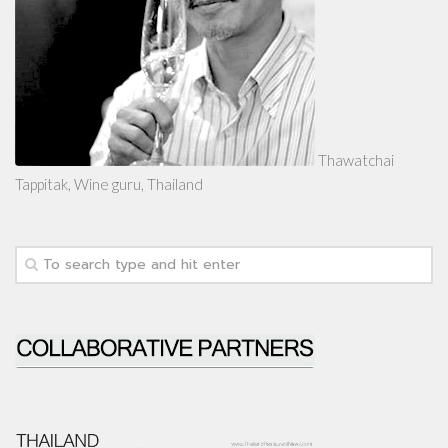
Thawatchai
Tappitak, Wine guru, Thailand