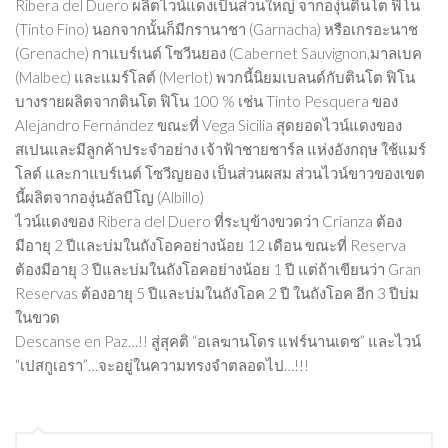
Ribera del Duero ผลิตไวน์แดงเป็นส่วนใหญ่ จากองุ่นตินโต ฟิโน
(Tinto Fino) นอกจากนั้นก็มีกรานาชา (Garnacha) หรือเกรอะนาช
(Grenache) กาแบร์เนต์ โซวีนยอง (Cabernet Sauvignon,มาลเบค
(Malbec) และแมร์โลต์ (Merlot) พวกนี้นิยมเบลนด์กับตินโต ฟิโน
บางรายผลิตจากตินโต ฟิโน 100 % เช่น Tinto Pesquera ของ
Alejandro Fernández ขณะที่ Vega Sicilia สุดยอดไวน์แดงของ
สเปนและมีลูกค้าประจำอย่าง เจ้าฟ้าชายชาร์ล แห่งอังกฤษ ใช้แมร์
โลต์ และกาแบร์เนต์ โซวีญยอง เป็นส่วนผสม ส่วนไวน์ขาวของเขต
นี้ผลิตจากองุ่นอัลบีโญ (Albillo)
ไวน์แดงของ Ribera del Duero ที่ระบุข้างขวดว่า Crianza ต้อง
มีอายุ 2 ปีและบ่มในถังโอคอย่างน้อย 12 เดือน ขณะที่ Reserva
ต้องมีอายุ 3 ปีและบ่มในถังโอคอย่างน้อย 1 ปี แต่ถ้าเขียนว่า Gran
Reservas ต้องอายุ 5 ปีและบ่มในถังโอค 2 ปี ในถังโอค อีก 3 ปีบ่ม
ในขวด
Descanse en Paz…!! สู่สุคติ “อเลฆานโดร แฟร์นานเดซ” และไวน์
“เปสกูเอรา”…จะอยู่ในความทรงจำตลอดไป…!!!