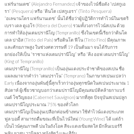
แฟร์นานเดซ” (Alejandro Fernandez) เจ้าของไวน์ชื่อดัง “เปสกูเอ
รา” (Pesquera) หรือ “ตินโต เปสกูเอรา” (Tinto Pesquera)
“อเลฆานโดร แฟร์นานเดซ” นั้นได้ชื่อว่าผู้ปฏิวัติการทำไวน์ในเขตริ
เบรา เดล ดูเอโร (Ribera del Duero) รวมทั้งวงการไวน์สเปน ด้วย
การทำให้องุ่นเตมปรานีโญ (Tempranillo) ซึ่งในเขตนี้เรียกว่าตินโต
เดล ปาอิส (Tinto del País) หรือตินโต ฟีโน (Tinto Fino) มีคุณภาพ
และศักยภาพสูง ในช่วงศตวรรษที่ 19 เป็นต้นมา จนได้รับการ
ยกย่องให้เป็น “ราชาแห่งเตมปรานีโญ” หรือ “คิง ออฟ เตมปรานิโญ”
(King of Tempranillo)
เตมปรานีโญ (Tempranillo) เป็นองุ่นแดงประจำชาติของสเปน ชื่อ
แผลงมาจากคำว่า “เตมปราโน” (Temprano) ในภาษาสเปนแปลว่า
Early เนื่องจากองุ่นพันธุ์นี้สุกเร็วกว่าองุ่นทุกชนิดในสเปนประมาณ 1
สัปดาห์ ผู้เชี่ยวชาญบอกว่าเตมปรานีโญมีคุณสมบัติคล้ายกาแบร์
เนต์ โซวีญยอง (Cabernet Sauvignon) มากที่สุด ปัจจุบันสเปนปลูก
เตมปรานีโญประมาณ 75% ของทั่วโลก
เตมปรานีโญเป็นองุ่นเปลือกค่อนข้างหนา ใช้ทำไวน์แดงประเภท
ฟูล บอดี้ สามารถดื่มขณะที่เป็นไวน์ใหม่ (Young Wine) ได้ แต่ถ้า
เป็นไวน์คุณภาพดี บ่มในถังโอค สีจะแดงเข้มสดใส มีกลิ่นเบอร์รี
พลัม ยาสูบ วานิลลา หนังสัตว์ และเฮิร์บ