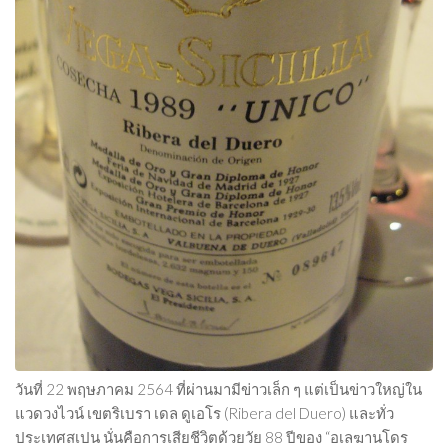
วันที่ 22 พฤษภาคม 2564 ที่ผ่านมามีข่าวเล็ก ๆ แต่เป็นข่าวใหญ่ใน
แวดวงไวน์ เขตริเบรา เดล ดูเอโร (Ribera del Duero) และทั่ว
ประเทศสเปน นั่นคือการเสียชีวิตด้วยวัย 88 ปีของ “อเลฆานโดร