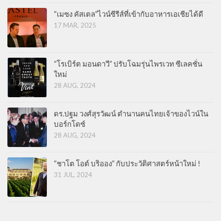
“เมซง คัสเตล”ไวน์ซีรีส์ที่เข้ากับอาหารเอเชียได้ดี
17 MAR, 2025
“โรเบิร์ต มอนดาวี” ปรับโฉมรุ่นไพรเวท ซีเลคชั่น
ใหม่
28 AUG, 2024
ดร.ปฐม วงศ์สุรวัฒน์ ตำนานคนไทยเจ้าของไวน์ใน
บอร์กโดซ์
28 AUG, 2024
“ชาโต โอต์ บริออง” กับประวัติศาสตร์หน้าใหม่ !
31 JUL, 2024