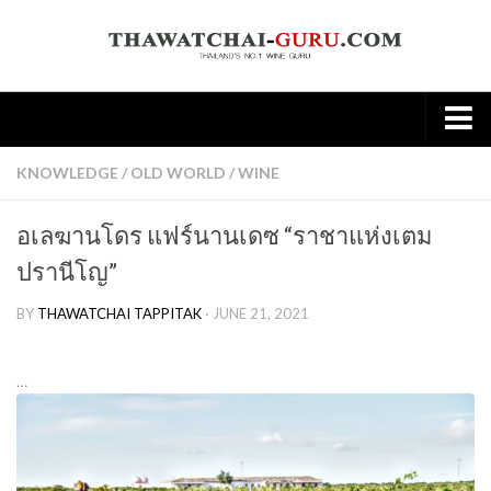
Home
KNOWLEDGE
/
OLD WORLD
/
WINE
About
อเลฆานโดร แฟร์นานเดซ “ราชาแห่งเตม
Wine
ปรานีโญ”
Old World
BY
THAWATCHAI TAPPITAK
· JUNE 21, 2021
New world
Knowledge
…
Tasting Note
Wine & Food
Spirit