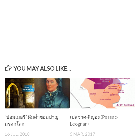
YOU MAY ALSO LIKE...
“ปอมเมอรี” ดื่มด่ำชอมปาญ
เปสซาค-ลีญอง (Pessac-
มรดกโลก
Leognan)
16 JUL, 2018
5 MAR, 2017