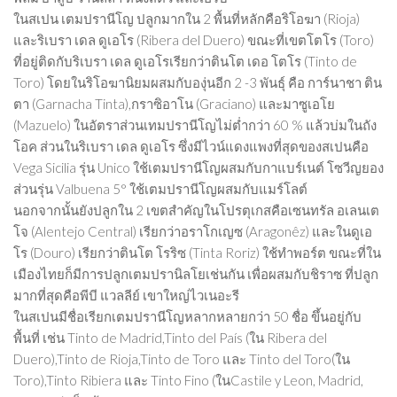
ในสเปน เตมปรานีโญ ปลูกมากใน 2 พื้นที่หลักคือริโอฆา (Rioja)
และริเบรา เดล ดูเอโร (Ribera del Duero) ขณะที่เขตโตโร (Toro)
ที่อยู่ติดกับริเบรา เดล ดูเอโรเรียกว่าตินโต เดอ โตโร (Tinto de
Toro) โดยในริโอฆานิยมผสมกับองุ่นอีก 2 -3 พันธุ์ คือ การ์นาชา ติน
ตา (Garnacha Tinta),กราซิอาโน (Graciano) และมาซูเอโย
(Mazuelo) ในอัตราส่วนเทมปรานีโญไม่ต่ำกว่า 60 % แล้วบ่มในถัง
โอค ส่วนในริเบรา เดล ดูเอโร ซึ่งมีไวน์แดงแพงที่สุดของสเปนคือ
Vega Sicilia รุ่น Unico ใช้เตมปรานีโญผสมกับกาแบร์เนต์ โซวีญยอง
ส่วนรุ่น Valbuena 5° ใช้เตมปรานีโญผสมกับแมร์โลต์
นอกจากนั้นยังปลูกใน 2 เขตสำคัญในโปรตุเกสคือเซนทรัล อเลนเต
โจ (Alentejo Central) เรียกว่าอราโกเญซ (Aragonêz) และในดูเอ
โร (Douro) เรียกว่าตินโต โรริซ (Tinta Roriz) ใช้ทำพอร์ต ขณะที่ใน
เมืองไทยก็มีการปลูกเตมปรานิลโยเช่นกัน เพื่อผสมกับชิราซ ที่ปลูก
มากที่สุดคือพีบี แวลลีย์ เขาใหญ่ไวเนอะรี
ในสเปนมีชื่อเรียกเตมปรานีโญหลากหลายกว่า 50 ชื่อ ขึ้นอยู่กับ
พื้นที่ เช่น Tinto de Madrid,Tinto del País (ใน Ribera del
Duero),Tinto de Rioja,Tinto de Toro และ Tinto del Toro(ใน
Toro),Tinto Ribiera และ Tinto Fino (ในCastile y Leon, Madrid,