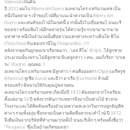
Valencia) เป็นต้น
ปี 2011 ผมไป Ribera del Duero อเลฆานโดร แฟร์นานเดซ เป็น
หนึ่งในหลาย ๆ เจ้าของไวน์ที่มาแนะนำความเป็น Ribera del
Duero และเสน่ห์ของไวน์ในเขตนี้ จากนั้นจึงไปเยี่ยมชมไวเนอะรี
ของเขา พร้อมชิมไวน์อีกหลายรุ่น ได้ความรู้จากเขามามากมาย
มหาศาล หนึ่งในจำนวนนั้นคือความแตกต่างระหว่างตินโต ฟีโน
(Tinto Fino) กับเตมปรานีโญ (Tempranillo)…!!!!
หลังจากคุยกันถูกคอเขาเรียกผมว่า…”เอล ลีโฆ” (El lijo)…ไอ้ลูกชาย
ประมาณนั้น เพราะไม่มีลูกชาย มีแต่ลูกสาว 4 คน….ผมก็เรียก “ปาเด
ระ” (Padre) ..คุณพ่อ..!!
อเลฆานโดร แฟร์นานเดซ มีลูกสาว 4 คนคือออลกา (Olga) แมรีครูซ
(Maricruz) ลูเชีย (Lucia) และอีวา มาเรีย (Eva Maria) ล้วนมี
ครอบครัว มีหลานให้กับคุณปู่หลายคน
อเลฆานโดร แฟร์นานเดซ เกิดเมื่อปี 1933 ต้องออกจากโรงเรียน
ตั้งแต่อายุ 14 ปี หลังจากพ้นภาระทหารจึงมาเป็นช่างไม้ ช่างกล
โรงงาน และได้คิดค้นเครื่องอำนวยความสะดวกในการปลูกธัญพืช
ต่าง ๆ รวมทั้งองุ่น ซึ่งกลายเป็นความคิดที่อยากจะทำไวน์ ปี 1972
จึงยืมเงินจากบริษัทที่ทำงานมาก่อตั้งไวเนอะรีเล็ก ๆ พร้อมตั้งชื่อว่า
“Pesquera” ซึ่งเป็นบ้านเกิดของเขา