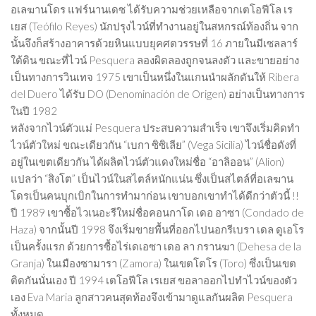
อเลฆานโดร แฟร์นานเดซ ได้รับความช่วยเหลือจากเตโอฟีโล เร
เยส (Teófilo Reyes) นักปรุงไวน์ที่ทำงานอยู่ในสหกรณ์ท้องถิ่น จาก
นั้นจึงก็สร้างอาคารด้วยหินแบบยุคศตวรรษที่ 16 ภายในมีเซลลาร์
ใต้ดิน ขณะที่ไวน์ Pesquera ลองผิดลองถูกจนลงตัว และขายอย่าง
เป็นทางการวินเทจ 1975 เขาเป็นหนึ่งในแกนนำผลักดันให้ Ribera
del Duero ได้รับ DO (Denominación de Origen) อย่างเป็นทางการ
ในปี 1982
หลังจากไวน์ตัวแม่ Pesquera ประสบความสำเร็จ เขาจึงเริ่มคิดทำ
ไวน์ตัวใหม่ ขณะเดียวกัน “เบกา ซิซิเลีย” (Vega Sicilia) ไวน์ชื่อดังที่
อยู่ในเขตเดียวกัน ได้ผลิตไวน์ตัวแดงใหม่ชื่อ “อาลิออน” (Alion)
แปลว่า “สิงโต” เป็นไวน์ในสไตล์หนักแน่น ซึ่งเป็นสไตล์ที่อเลฆาน
โดรเป็นคนบุกเบิกในการทำมาก่อน เขาบอกเขาทำได้ดีกว่าตัวนี้ !!
ปี 1989 เขาซื้อไวเนอะรีใหม่ชื่อคอนกาโด เดอ อาซา (Condado de
Haza) จากนั้นปี 1998 จึงเริ่มขายพื้นที่ออกไปนอกรีเบรา เดล ดูเอโร
เป็นครั้งแรก ด้วยการซื้อไร่เดเอซา เดอ ลา กรานฆา (Dehesa de la
Granja) ในเมืองซามารา (Zamora) ในเขตโตโร (Toro) ซึ่งเป็นเขต
ติดกันนั่นเอง ปี 1994 เตโอฟีโล เรเยส ขอลาออกไปทำไวน์ของตัว
เอง Eva Maria ลูกสาวคนสุดท้องจึงเข้ามาดูแลกันผลิต Pesquera
ทั้งหมด