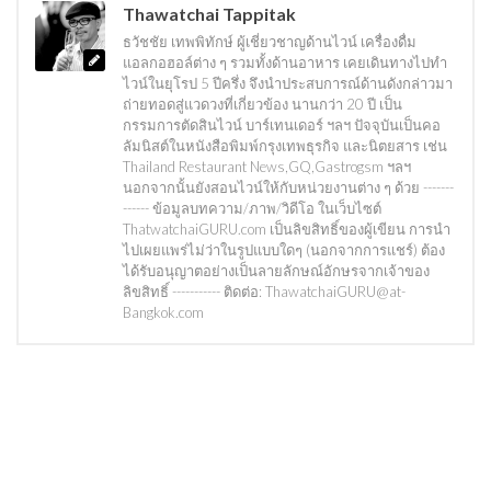
Thawatchai Tappitak
ธวัชชัย เทพพิทักษ์ ผู้เชี่ยวชาญด้านไวน์ เครื่องดื่ม
แอลกอฮอล์ต่าง ๆ รวมทั้งด้านอาหาร เคยเดินทางไปทำ
ไวน์ในยุโรป 5 ปีครึ่ง จึงนำประสบการณ์ด้านดังกล่าวมา
ถ่ายทอดสู่แวดวงที่เกี่ยวข้อง นานกว่า 20 ปี เป็น
กรรมการตัดสินไวน์ บาร์เทนเดอร์ ฯลฯ ปัจจุบันเป็นคอ
ลัมนิสต์ในหนังสือพิมพ์กรุงเทพธุรกิจ และนิตยสาร เช่น
Thailand Restaurant News,GQ,Gastrogsm ฯลฯ
นอกจากนั้นยังสอนไวน์ให้กับหน่วยงานต่าง ๆ ด้วย -------
------ ข้อมูลบทความ/ภาพ/วิดีโอ ในเว็บไซต์
ThatwatchaiGURU.com เป็นลิขสิทธิ์ของผู้เขียน การนำ
ไปเผยแพร่ไม่ว่าในรูปแบบใดๆ (นอกจากการแชร์) ต้อง
ได้รับอนุญาตอย่างเป็นลายลักษณ์อักษรจากเจ้าของ
ลิขสิทธิ์ ----------- ติดต่อ: ThawatchaiGURU@at-
Bangkok.com