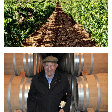
Beer
Cocktail
Travel & Tasted
Food
News
Contact