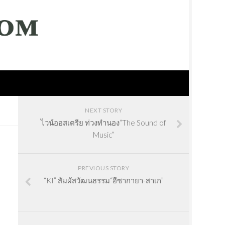
NEXT STORY
ไวน์ออสเตรีย ท่วงทำนอง“The Sound of
Music”
PREVIOUS STORY
“KI” สัมผัสวัฒนธรรม“อีซากายา-สาเก”