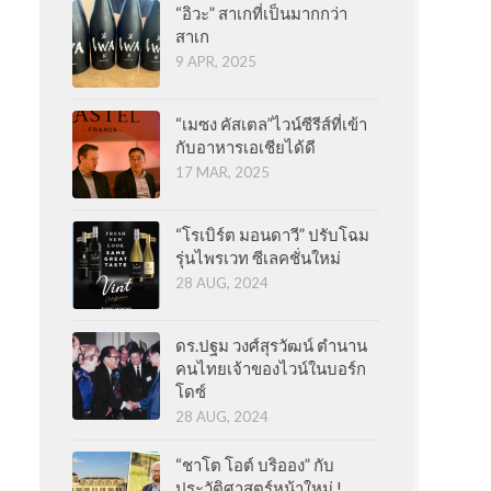
“อิวะ” สาเกที่เป็นมากกว่า
สาเก
9 APR, 2025
“เมซง คัสเตล”ไวน์ซีรีส์ที่เข้า
กับอาหารเอเชียได้ดี
17 MAR, 2025
“โรเบิร์ต มอนดาวี” ปรับโฉม
รุ่นไพรเวท ซีเลคชั่นใหม่
28 AUG, 2024
ดร.ปฐม วงศ์สุรวัฒน์ ตำนาน
คนไทยเจ้าของไวน์ในบอร์ก
โดซ์
28 AUG, 2024
“ชาโต โอต์ บริออง” กับ
ประวัติศาสตร์หน้าใหม่ !