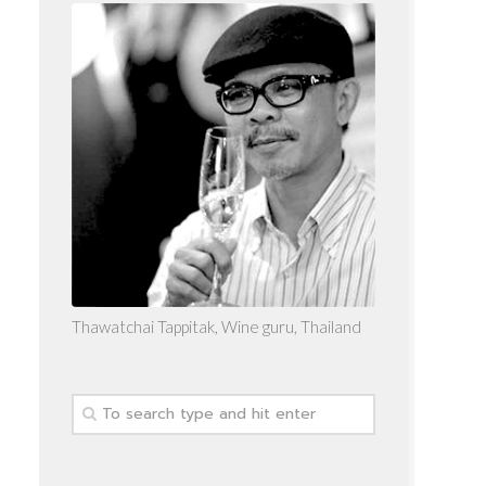
Thawatchai Tappitak, Wine guru, Thailand