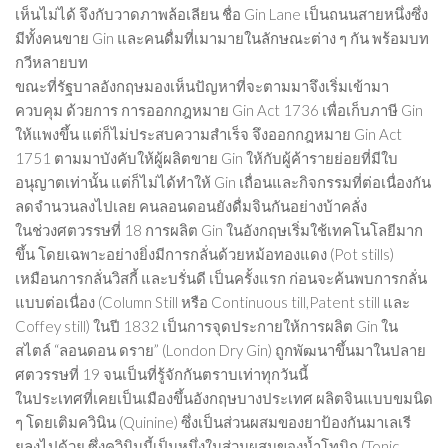
เห็นไม่ได้ จึงกับวาดภาพล้อเลียน ชื่อ Gin Lane เป็นถนนสายหนึ่งซึ่ง
มีทั้งคนขาย Gin และคนดื่มที่เมามายในลักษณะต่าง ๆ กัน พร้อมบท
กวีหลายบท
ขณะที่รัฐบาลอังกฤษมองเห็นปัญหาที่จะตามมาจึงเริ่มเข้ามา
ควบคุม ด้วยการ การออกกฎหมาย Gin Act 1736 เพื่อเก็บภาษี Gin
ให้แพงขึ้น แต่ก็ไม่ประสบความสำเร็จ จึงออกกฎหมาย Gin Act
1751 ตามมาบังคับให้ผู้ผลิตขาย Gin ให้กับผู้ค้ารายย่อยที่มีใบ
อนุญาตเท่านั้น แต่ก็ไม่ได้ทำให้ Gin เถื่อนและกิจกรรมที่ต่อเนื่องกัน
ลดจำนวนลงไปเลย คนลอนดอนยังดื่มจินกันอย่างบ้าคลั่ง
ในช่วงศตวรรษที่ 18 การผลิต Gin ในอังกฤษเริ่มใช้เทคโนโลยีมาก
ขึ้น โดยเฉพาะอย่างยิ่งมีการกลั่นด้วยหม้อทองแดง (Pot stills)
เหมือนการกลั่นวิสกี้ และบรั่นดี เป็นครั้งแรก ก่อนจะค้นพบการกลั่น
แบบต่อเนื่อง (Column Still หรือ Continuous till,Patent still และ
Coffey still) ในปี 1832 เป็นการจุดประกายให้การผลิต Gin ใน
สไตล์ “ลอนดอน ดราย” (London Dry Gin) ถูกพัฒนาขึ้นมาในปลาย
ศตวรรษที่ 19 จนเป็นที่รู้จักกันตราบเท่าทุกวันนี้
ในประเทศที่เคยเป็นเมืองขึ้นอังกฤษบางประเทศ ผลิตจินแบบขมนิด
ๆ โดยเติมควินิน (Quinine) ซึ่งเป็นส่วนผสมของยาป้องกันมาเลเรี
ยลงไปด้วย ซึ่งควินินนี้เป็นหนึ่งในส่วนผสมของน้ำโทนิก (Tonic