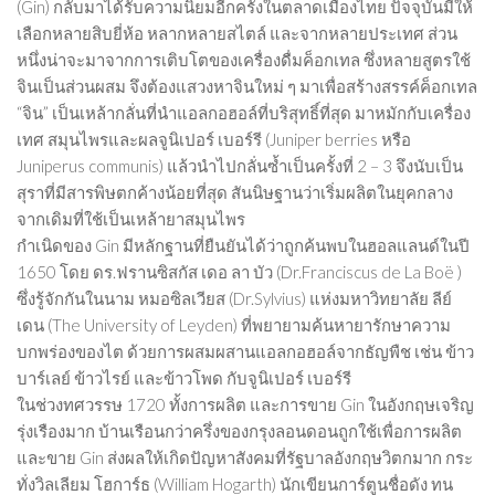
(Gin) กลับมาได้รับความนิยมอีกครั้งในตลาดเมืองไทย ปัจจุบันมีให้
เลือกหลายสิบยี่ห้อ หลากหลายสไตล์ และจากหลายประเทศ ส่วน
หนึ่งน่าจะมาจากการเติบโตของเครื่องดื่มค็อกเทล ซึ่งหลายสูตรใช้
จินเป็นส่วนผสม จึงต้องแสวงหาจินใหม่ ๆ มาเพื่อสร้างสรรค์ค็อกเทล
“จิน” เป็นเหล้ากลั่นที่นำแอลกอฮอล์ที่บริสุทธิ์ที่สุด มาหมักกับเครื่อง
เทศ สมุนไพรและผลจูนิเปอร์ เบอร์รี (Juniper berries หรือ
Juniperus communis) แล้วนำไปกลั่นซ้ำเป็นครั้งที่ 2 – 3 จึงนับเป็น
สุราที่มีสารพิษตกค้างน้อยที่สุด สันนิษฐานว่าเริ่มผลิตในยุคกลาง
จากเดิมที่ใช้เป็นเหล้ายาสมุนไพร
กำเนิดของ Gin มีหลักฐานที่ยืนยันได้ว่าถูกค้นพบในฮอลแลนด์ในปี
1650 โดย ดร.ฟรานซิสกัส เดอ ลา บัว (Dr.Franciscus de La Boë )
ซึ่งรู้จักกันในนาม หมอซิลเวียส (Dr.Sylvius) แห่งมหาวิทยาลัย ลีย์
เดน (The University of Leyden) ที่พยายามค้นหายารักษาความ
บกพร่องของไต ด้วยการผสมผสานแอลกอฮอล์จากธัญพืช เช่น ข้าว
บาร์เลย์ ข้าวไรย์ และข้าวโพด กับจูนิเปอร์ เบอร์รี
ในช่วงทศวรรษ 1720 ทั้งการผลิต และการขาย Gin ในอังกฤษเจริญ
รุ่งเรืองมาก บ้านเรือนกว่าครึ่งของกรุงลอนดอนถูกใช้เพื่อการผลิต
และขาย Gin ส่งผลให้เกิดปัญหาสังคมที่รัฐบาลอังกฤษวิตกมาก กระ
ทั่งวิลเลียม โฮการ์ธ (William Hogarth) นักเขียนการ์ตูนชื่อดัง ทน