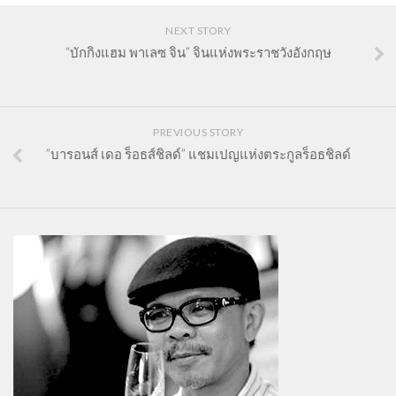
NEXT STORY
“บักกิงแฮม พาเลซ จิน” จินแห่งพระราชวังอังกฤษ
PREVIOUS STORY
”บารอนส์ เดอ ร็อธส์ชิลด์” แชมเปญแห่งตระกูลร็อธชิลด์