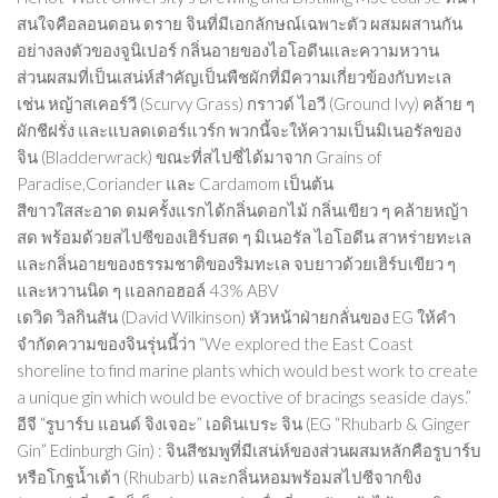
สนใจคือลอนดอน ดราย จินที่มีเอกลักษณ์เฉพาะตัว ผสมผสานกัน
อย่างลงตัวของจูนิเปอร์ กลิ่นอายของไอโอดีนและความหวาน
ส่วนผสมที่เป็นเสน่ห์สำคัญเป็นพืชผักที่มีความเกี่ยวข้องกับทะเล
เช่น หญ้าสเคอร์วี (Scurvy Grass) กราวด์ ไอวี (Ground Ivy) คล้าย ๆ
ผักชีฝรั่ง และแบลดเดอร์แวร์ก พวกนี้จะให้ความเป็นมิเนอรัลของ
จิน (Bladderwrack) ขณะที่สไปซี่ได้มาจาก Grains of
Paradise,Coriander และ Cardamom เป็นต้น
สีขาวใสสะอาด ดมครั้งแรกได้กลิ่นดอกไม้ กลิ่นเขียว ๆ คล้ายหญ้า
สด พร้อมด้วยสไปซีของเฮิร์บสด ๆ มิเนอรัล ไอโอดีน สาหร่ายทะเล
และกลิ่นอายของธรรมชาติของริมทะเล จบยาวด้วยเฮิร์บเขียว ๆ
และหวานนิด ๆ แอลกอฮอล์ 43% ABV
เดวิด วิลกินสัน (David Wilkinson) หัวหน้าฝ่ายกลั่นของ EG ให้คำ
จำกัดความของจินรุ่นนี้ว่า “We explored the East Coast
shoreline to find marine plants which would best work to create
a unique gin which would be evoctive of bracings seaside days.”
อีจี “รูบาร์บ แอนด์ จิงเจอะ” เอดินเบระ จิน (EG “Rhubarb & Ginger
Gin” Edinburgh Gin) : จินสีชมพูที่มีเสน่ห์ของส่วนผสมหลักคือรูบาร์บ
หรือโกฐน้ำเต้า (Rhubarb) และกลิ่นหอมพร้อมสไปซีจากขิง