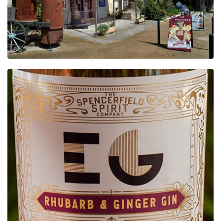
Beer
Cocktail
Travel & Tasted
Food
News
Contact