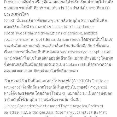
Provence ผลิตทั้งเครื่องดื่มแอลกอฮอล์สำหรับเรียกน้ำย่อยไปจนถึง
ช่วยย่อย รวมทั้งลิเคียวร์ รวมแล้วกว่า 30 อย่าง ส่งไปขายเกือบ 80
ประเทศทั่วโลก
Gin XII นั้นจะกลั่น 5 ขั้นตอน ๆ แรกกลั่นวัตถุดิบ 8 อย่างที่เป็นพืช
และเฮิร์บสไปซี ประกอบด้วย juniper berries,coriander
seeds,sweet almond,thyme,grains of paradise, angelica
root,Florence iris root และ cardamom seeds โดยพวกนี้นำไปแช่
รวมกันในแอลกอฮอล์ก่อนแล้วกลั่นพร้อมกัน ที่เหลืออีก 4 ขั้นตอน
เริ่มจากการกลั่นวัตถุดิบที่เหลือคือ basil,rosemary,eucalyptus และ
mint) หลังนำไปแช่ในแอลกอฮอล์แล้วกลั่นแยกกันทีละอย่าง โดยทุก
ขั้นตอนกลั่นในหม้อกลั่นทองแดงแบบ Column Still เพื่อรักษาความ
สมดุลและควงเอกลักษณ์ของจินที่กลั่นออกมา
“จิน ทเวลว์,จิน ดิสติลเลอะ ออง โปรวองซ์” (Gin XII,Gin Distille en
Provence) จินที่กลั่นจากโรงกลั่นในแคว้นโปรวองซ์ (Provence)
ทางใต้ของฝรั่งเศส โดยอักษรโรมัน XII หมายถึง 12 เป็นการบ่งบอก
ว่าจินตัวนี้ใช้วัตถุดิบ 12 ชนิดในการผลิต นั่นคือ
Juniper,Coriander,Sweet almond,Thyme,Angelica,Grains of
paradise,Iris,Cardamom,Basil,Rosemary,Eucalyptus และ Mint