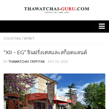
Home
COCKTAIL
/
SPIRIT
About
“XII – EG” จินฝรั่งเศสและสก็อตแลนด์
Wine
BY
THAWATCHAI TAPPITAK
· JULY 23, 2020
Old World
New world
Knowledge
Tasting Note
Wine & Food
Spirit