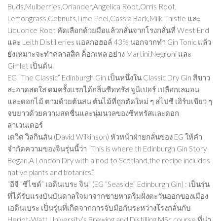
Buds,Mulberries,Oriander,Angelica Root,Orris Root,
Lemongrass,Cobnuts,Lime Peel,Cassia Bark,Milk Thistle และ
Liquorice Root คัดเลือกด้วยมือแล้วกลั่นจากโรงกลั่นที่ West End
และ Leith Distilleries แอลกอฮอล์ 43% นอกจากทำ Gin Tonic แล้ว
ยังเหมาะจะทำคลาสสิค ค็อกเทล อย่าง Martini,Negroni และ
Gimlet เป็นต้น
EG “The Classic” Edinburgh Gin เป็นหนึ่งใน Classic Dry Gin สีขาว
สะอาดสดใส ดมครั้งแรกได้กลิ่นซีททรัส จูนิเปอร์ เปลือกเลมอน
และดอกไม้ ตามด้วยต้นสน ต้นไม้ที่ถูกตัดใหม่ ๆ สไปซี เฮิร์บเขียว ๆ
จบยาวด้วยความสดชื่นและนุ่มนวลของซีททรัสและดอก
ลาเวนเดอร์
เดวิด วิลกินสัน (David Wilkinson) หัวหน้าฝ่ายกลั่นของ EG ให้คำ
จำกัดความของจินรุ่นนี้ว่า “This is where th Edinburgh Gin Story
Began.A London Dry with a nod to Scotland,the recipe includes
native plants and botanics.”
“อีจี “ซีไซด์” เอดินเบระ จิน” (EG “Seaside” Edinburgh Gin) : เป็นรุ่น
ที่ได้รับแรงบันบันดาลใจมาจากชายหาดริมฝั่งตะวันออกของเมือง
เอดินเบระ เป็นรุ่นที่เกิดจากการจับมือกันระหว่างโรงกลั่นกับ
Heriot-Watt University’s Brewing and Distilling MSc course ที่น่า