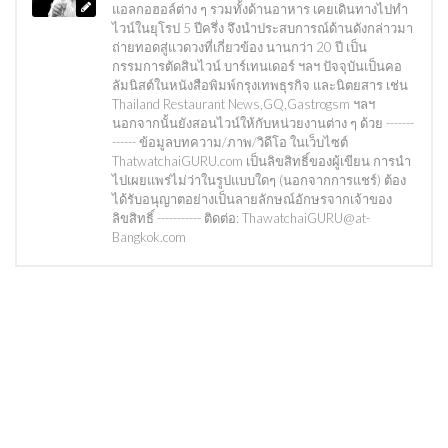
แอลกอฮอล์ต่าง ๆ รวมทั้งด้านอาหาร เคยเดินทางไปทำ
ไวน์ในยุโรป 5 ปีครึ่ง จึงนำประสบการณ์ด้านดังกล่าวมา
ถ่ายทอดสู่แวดวงที่เกี่ยวข้อง นานกว่า 20 ปี เป็น
กรรมการตัดสินไวน์ บาร์เทนเดอร์ ฯลฯ ปัจจุบันเป็นคอ
ลัมนิสต์ในหนังสือพิมพ์กรุงเทพธุรกิจ และนิตยสาร เช่น
Thailand Restaurant News,GQ,Gastrogsm ฯลฯ
นอกจากนั้นยังสอนไวน์ให้กับหน่วยงานต่าง ๆ ด้วย -------
------ ข้อมูลบทความ/ภาพ/วิดีโอ ในเว็บไซต์
ThatwatchaiGURU.com เป็นลิขสิทธิ์ของผู้เขียน การนำ
ไปเผยแพร่ไม่ว่าในรูปแบบใดๆ (นอกจากการแชร์) ต้อง
ได้รับอนุญาตอย่างเป็นลายลักษณ์อักษรจากเจ้าของ
ลิขสิทธิ์ ----------- ติดต่อ: ThawatchaiGURU@at-
Bangkok.com