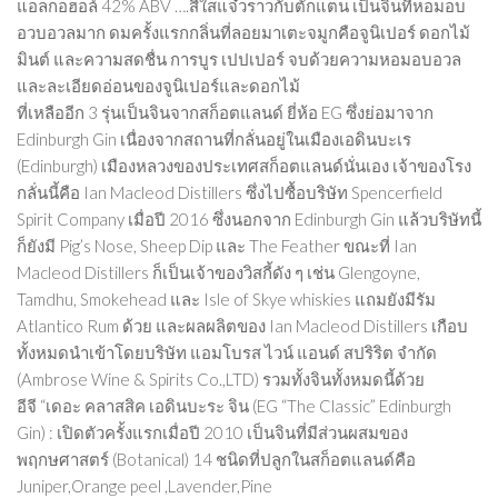
แอลกอฮอล์ 42% ABV ….สีใสแจ๋วราวกับตั๊กแตน เป็นจินที่หอมอบ
อวบอวลมาก ดมครั้งแรกกลิ่นที่ลอยมาเตะจมูกคือจูนิเปอร์ ดอกไม้
มินต์ และความสดชื่น การบูร เปปเปอร์ จบด้วยความหอมอบอวล
และละเอียดอ่อนของจูนิเปอร์และดอกไม้
ที่เหลืออีก 3 รุ่นเป็นจินจากสก็อตแลนด์ ยี่ห้อ EG ซึ่งย่อมาจาก
Edinburgh Gin เนื่องจากสถานที่กลั่นอยู่ในเมืองเอดินบะเร
(Edinburgh) เมืองหลวงของประเทศสก็อตแลนด์นั่นเอง เจ้าของโรง
กลั่นนี้คือ Ian Macleod Distillers ซึ่งไปซื้อบริษัท Spencerfield
Spirit Company เมื่อปี 2016 ซึ่งนอกจาก Edinburgh Gin แล้วบริษัทนี้
ก็ยังมี Pig’s Nose, Sheep Dip และ The Feather ขณะที่ Ian
Macleod Distillers ก็เป็นเจ้าของวิสกี้ดัง ๆ เช่น Glengoyne,
Tamdhu, Smokehead และ Isle of Skye whiskies แถมยังมีรัม
Atlantico Rum ด้วย และผลผลิตของ Ian Macleod Distillers เกือบ
ทั้งหมดนำเข้าโดยบริษัท แอมโบรส ไวน์ แอนด์ สปริริต จำกัด
(Ambrose Wine & Spirits Co.,LTD) รวมทั้งจินทั้งหมดนี้ด้วย
อีจี “เดอะ คลาสสิค เอดินบะระ จิน (EG “The Classic” Edinburgh
Gin) : เปิดตัวครั้งแรกเมื่อปี 2010 เป็นจินที่มีส่วนผสมของ
พฤกษศาสตร์ (Botanical) 14 ชนิดที่ปลูกในสก็อตแลนด์คือ
Juniper,Orange peel ,Lavender,Pine