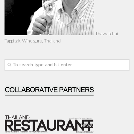
Thawatchai
Tappitak, Wine guru, Thailand