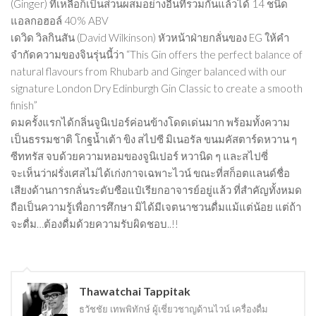
(Ginger) ที่เหลือก็เป็นส่วนผสมอย่างอื่นที่รวมกันแล้วได้ 14 ชนิด
แอลกอฮอล์ 40% ABV
เดวิด วิลกินสัน (David Wilkinson) หัวหน้าฝ่ายกลั่นของ EG ให้คำ
จำกัดความของจินรุ่นนี้ว่า “This Gin offers the perfect balance of
natural flavours from Rhubarb and Ginger balanced with our
signature London Dry Edinburgh Gin Classic to create a smooth
finish”
ดมครั้งแรกได้กลิ่นจูนิเปอร์ค่อนข้างโดดเด่นมาก พร้อมทั้งความ
เป็นธรรมชาติ โกฐน้ำเต้า ขิง สไปซี มิเนอรัล ขนมคัสตาร์ดหวาน ๆ
ซีททรัส จบด้วยความหอมของจูนิเปอร์ หวานิด ๆ และสไปซี่
จะเห็นว่าฝรั่งเศสไม่ได้เก่งกาจเฉพาะไวน์ ขณะที่สก็อตแลนด์ชื่อ
เสียงด้านการกลั่นระดับซือแป๋เรียกอาจารย์อยู่แล้ว ที่สำคัญทั้งหมด
ถือเป็นความรู้เพื่อการศึกษา มิได้มีเจตนาชวนดื่มแม้แต่น้อย แต่ถ้า
จะดื่ม…ต้องดื่มด้วยความรับผิดชอบ..!!
Thawatchai Tappitak
ธวัชชัย เทพพิทักษ์ ผู้เชี่ยวชาญด้านไวน์ เครื่องดื่ม