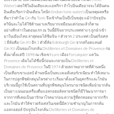
Water) เคยใช้ในอินเดียและแอฟริกา ถ้าไปอินเดียอาจจะได้ยินคน
อินเดียเรียกว่าอินเดียน โทนิก (Indian tonic water) เป็นเหตุผลหรือ
ที่มาว่าทำไม Gin กับ Tonic จึงเข้ากันเป็นปี่เป็นขลุ่ย แม้ว่าปัจจุบัน
ควินินจะไม่ได้ใช้ต้านมาเลเรียมากเหมือนแต่ก่อนแล้วก็ตาม
อย่างที่กล่าวในตอนแรก ณ วันนี้มีจินจากประเทศต่าง ๆ ถูกนำเข้า
มาในเมืองไทย ล่าสุดผมได้ชิมจิน 4 ตัวจาก 2 ประเทศ เป็นฝรั่งเศส
1 ยี่ห้อคือ Gin XII อีก 3 ตัวยี่ห้อ Edinburgh Gin จากสก็อตแลนด์
Gin XII เป็นของโรงกลั่น Distilleries et Domaines de Provence ก่อ
ตั้งมาตั้งแต่ปี 1898 ณ เชิงเขา Lure เมือง Forcalquier แคว้น
Provence เดิมไม่ได้ชื่อนี้ก่อนจะกลายเป็น Distilleries et
Domaines de Provence ในปี 1974 ด้วยสภาพอากาศที่ด้านหนึ่ง
เป็นเทือกเขาแอลป์ ด้านหนึ่งเป็นทะเลเมดิเตอร์เรเนียน ทำให้เหมาะ
ในการปลูกพืชผักสมุนไพรต่าง ๆ เริ่มมาตั้งแต่ในยุคกรีกและโรมัน
บริเวณนี้ถูกใช้เป็นสถานที่ปลูกพืชสมุนไพรนานาชนิดเพื่อนำมากลั่น
เป็นยา แน่นอนเครื่องดื่มแอลกอฮอล์หลายชนิดก็มีวิวัฒนาการมา
จากการที่เคยเป็นยารักษาโรคมาก่อน ความรู้ที่ตกทอดมาจากกรีก
และโรมัน ทำให้ชาวฝรั่งเศสในเขตนี้มีความชำนาญในการกลั่น
แอลกอฮอล์ ปัจจุบันโรงกลั่น Distilleries et Domaines de