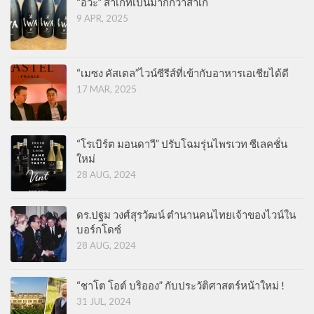
“อิวะ” สาเกที่เป็นมากกว่าสาเก
9 APR, 2025
“เมซง คัสเตล”ไวน์ซีรีส์ที่เข้ากับอาหารเอเชียได้ดี
17 MAR, 2025
“โรเบิร์ต มอนดาวี” ปรับโฉมรุ่นไพรเวท ซีเลคชั่น
ใหม่
28 AUG, 2024
ดร.ปฐม วงศ์สุรวัฒน์ ตำนานคนไทยเจ้าของไวน์ใน
บอร์กโดซ์
28 AUG, 2024
“ชาโต โอต์ บริออง” กับประวัติศาสตร์หน้าใหม่ !
31 JUL, 2024