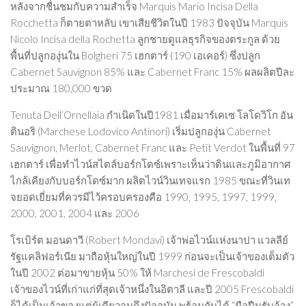
หลังจากชื่นชมกับความสำเร็จ Marquis Mario Incisa Della
Rocchetta ก็ตายตาหลับ เขาเสียชีวิตในปี 1983 ปัจจุบัน Marquis
Nicolo Incisa della Rochetta ลูกชายดูแลธุรกิจของตระกูล ด้วย
พื้นที่ปลูกองุ่นใน Bolgheri 75 เฮกตาร์ (190 เอเคอร์) ซึ่งปลูก
Cabernet Sauvignon 85% และ Cabernet Franc 15% ผลผลิตปีละ
ประมาณ 180,000 ขวด
Tenuta Dell’Ornellaia กำเนิดในปี1981 เมื่อมาร์เคเซ โลโดวิโก อัน
ตินอริ (Marchese Lodovico Antinori) เริ่มปลูกองุ่น Cabernet
Sauvignon, Merlot, Cabernet Franc และ Petit Verdot ในพื้นที่ 97
เฮกตาร์ เพื่อทำไวน์สไตล์บอร์กโดซ์เพราะเห็นว่าดินและภูมิอากาศ
ไกล้เคียงกับบอร์กโดซ์มาก ผลิตไวน์วินเทจแรก 1985 ขณะที่วินเท
จยอดเยี่ยมที่ควรมีไว้ครอบครองคือ 1990, 1995, 1997, 1999,
2000, 2001, 2004 และ 2006
โรเบิร์ต มอนดาวี (Robert Mondavi) เจ้าพ่อไวน์แห่งนาปา แวลลีย์
รัฐแคลิฟอร์เนีย มาถือหุ้นใหญ่ในปี 1999 ก่อนจะเป็นเจ้าของเต็มตัว
ในปี 2002 ต่อมาขายหุ้น 50% ให้ Marchesi de Frescobaldi
เจ้าของไวน์ที่เก่าแก่ที่สุดเจ้าหนึ่งในอิตาลี และปี 2005 Frescobaldi
ก็ได้เป็นเจ้าของแต่ผู้เดียวจนถึงปัจจุบัน พร้อมกับได้ “มือปืนรับจ้าง”