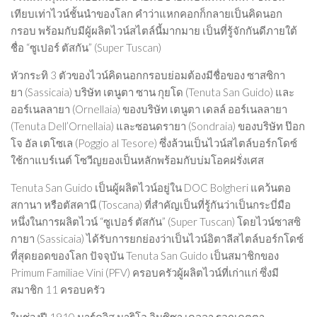
เทียบเท่าไวน์ชั้นนำของโลก คำว่าแหกคอกก็กลายเป็นคิดนอก
กรอบ พร้อมกับมีผู้ผลิตไวน์สไตล์นี้มากมาย เป็นที่รู้จักกันดีภายใต้
ชื่อ “ซูเปอร์ ตัสกัน” (Super Tuscan)
หัวกระทิ 3 ตัวของไวน์คิดนอกกรอบย่อมต้องมีชื่อของ ซาสซิกา
ยา (Sassicaia) บริษัท เตนูตา ซาน กุยโด (Tenuta San Guido) และ
ออร์เนลลายา (Ornellaia) ของบริษัท เตนูตา เดลล์ ออร์เนลลายา
(Tenuta Dell’Ornellaia) และซอนดรายา (Sondraia) ของบริษัท ป๊อก
โจ อัล เตโซเล (Poggio al Tesore) ซึ่งล้วนเป็นไวน์สไตล์บอร์กโดซ์
ใช้กาแบร์เนต์ โซวีญยองเป็นหลักพร้อมกับบ่มโอคฝรั่งเศส
Tenuta San Guido เป็นผู้ผลิตไวน์อยู่ใน DOC Bolgheri แคว้นตอ
สกานา หรือตัสคานี (Toscana) ที่สำคัญเป็นที่รู้กันว่าเป็นกระบี่มือ
หนึ่งในการผลิตไวน์ “ซูเปอร์ ตัสกัน” (Super Tuscan) โดยไวน์ซาสซิ
กายา (Sassicaia) ได้รับการยกย่องว่าเป็นไวน์อิตาลีสไตล์บอร์กโดซ์
ที่สุดยอดของโลก ปัจจุบัน Tenuta San Guido เป็นสมาชิกของ
Primum Familiae Vini (PFV) ครอบครัวผู้ผลิตไวน์ที่เก่าแก่ ซึ่งมี
สมาชิก 11 ครอบครัว