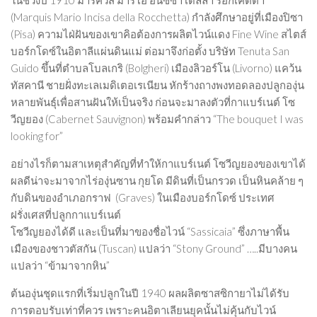
ในช่วงปี 1910 มาร์ควิส มาริโอ อินซิซา เดลลา รอกเคตตา
(Marquis Mario Incisa della Rocchetta) กำลังศึกษาอยู่ที่เมืองปิซา
(Pisa) ความไฝ่ฝันของเขาคิอต้องการผลิตไวน์แดง Fine Wine สไตส์
บอร์กโดซ์ในอิตาลีแผ่นดินแม่ ต่อมาจึงก่อตั้ง บริษัท Tenuta San
Guido ขึ้นที่ตำบลโบลเกริ (Bolgheri) เมืองลิวอร์โน (Livorno) แคว้น
ทัสคานี ชายฝั่งทะเลเมดิเตอเรเนียน หักร้างถางพงทอดลองปลูกองุ่น
หลายพันธุ์เพื่อสานฝันให้เป็นจริง ก่อนจะมาลงตัวที่กาแบร์เนต์ โซ
วีญยอง (Cabernet Sauvignon) พร้อมคำกล่าว “The bouquet I was
looking for”
อย่างไรก็ตามสาเหตุสำคัญที่ทำให้กาแบร์เนต์ โซวีญยองของเขาได้
ผลดีน่าจะมาจากไร่องุ่นซาน กุยโด มีดินที่เป็นกรวด เป็นหินคล้าย ๆ
กับดินของอำเภอกราฟ (Graves) ในเมืองบอร์กโดซ์ ประเทศ
ฝรั่งเศสที่ปลูกกาแบร์เนต์
โซวีญยองได้ดี และเป็นที่มาของชื่อไวน์ “Sassicaia” ซึ่งภาษาพื้น
เมืองของชาวตัสกัน (Tuscan) แปลว่า “Stony Ground” …..มีบางคน
แปลว่า “ข้ามาจากหิน”
ต้นองุ่นชุดแรกที่เริ่มปลูกในปี 1940 ผลผลิตซาสซิกายาไม่ได้รับ
การตอบรับเท่าที่ควร เพราะคนอิตาเลียนยุคนั้นไม่คุ้นกับไวน์