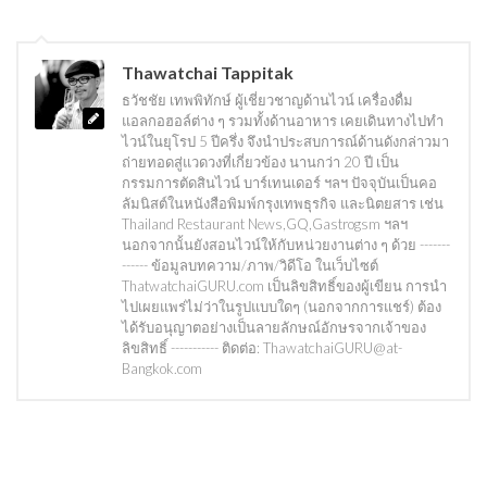
Thawatchai Tappitak
ธวัชชัย เทพพิทักษ์ ผู้เชี่ยวชาญด้านไวน์ เครื่องดื่ม
แอลกอฮอล์ต่าง ๆ รวมทั้งด้านอาหาร เคยเดินทางไปทำ
ไวน์ในยุโรป 5 ปีครึ่ง จึงนำประสบการณ์ด้านดังกล่าวมา
ถ่ายทอดสู่แวดวงที่เกี่ยวข้อง นานกว่า 20 ปี เป็น
กรรมการตัดสินไวน์ บาร์เทนเดอร์ ฯลฯ ปัจจุบันเป็นคอ
ลัมนิสต์ในหนังสือพิมพ์กรุงเทพธุรกิจ และนิตยสาร เช่น
Thailand Restaurant News,GQ,Gastrogsm ฯลฯ
นอกจากนั้นยังสอนไวน์ให้กับหน่วยงานต่าง ๆ ด้วย -------
------ ข้อมูลบทความ/ภาพ/วิดีโอ ในเว็บไซต์
ThatwatchaiGURU.com เป็นลิขสิทธิ์ของผู้เขียน การนำ
ไปเผยแพร่ไม่ว่าในรูปแบบใดๆ (นอกจากการแชร์) ต้อง
ได้รับอนุญาตอย่างเป็นลายลักษณ์อักษรจากเจ้าของ
ลิขสิทธิ์ ----------- ติดต่อ: ThawatchaiGURU@at-
Bangkok.com