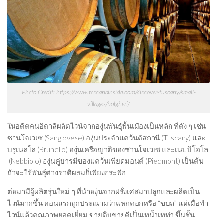
Beer
Cocktail
Travel & Tasted
Food
News
Photo Credit: https://www.toscanainside.com/discover-tuscany/small-
Contact
villages/bolgheri/
ในอดีตคนอิตาลีผลิตไวน์จากองุ่นพันธุ์พื้นเมืองเป็นหลัก ที่ดัง ๆ เช่น
ซานโจเวเซ (Sangiovese) องุ่นประจำแคว้นตัสกานี (Tuscany) และ
บรูเนลโล (Brunello) องุ่นเครือญาติของซานโจเวเซ และเนบบิโอโล
(Nebbiolo) องุ่นคู่บารมีของแคว้นเพียดมอนต์ (Piedmont) เป็นต้น
ถ้าจะใช้พันธุ์ต่างชาติผสมก็เพียงกระพีก
ต่อมามีผู้ผลิตรุ่นใหม่ ๆ ที่นำองุ่นจากฝรั่งเศสมาปลูกและผลิตเป็น
ไวน์มากขึ้น ตอนแรกถูกประณามว่าแหกคอกหรือ “ขบถ” แต่เมื่อทำ
ไวน์แล้วคุณภาพยอดเยี่ยม ขายดิบขายดีเป็นเทน้ำเทท่า ขึ้นชั้น