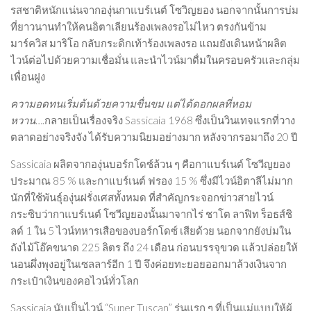
รสชาติหนักแน่นจากองุ่นกาแบร์เนต์ โซวิญยอง นอกจากนั้นการบ่ม
ที่ยาวนานทำให้คนอิตาเลียนร้องเพลงรอไม่ไหว ตรงกันข้าม
มาร์ควิส มาริโอ กลับกระดิกเท้าร้องเพลงรอ แถมยังเดินหน้าผลิต
ไวน์ต่อไปด้วยความเชื่อมั่น และนำไวน์มาดื่มในครอบครัวและกลุ่ม
เพื่อนฝูง
ความอดทนเริ่มต้นด้วยความขื่นขม แต่ได้ดอกผลที่หอม
หวาน
….กลายเป็นเรื่องจริง Sassicaia 1968 ซึ่งเป็นวินเทจแรกที่วาง
ตลาดอย่างจริงจัง ได้รับความนิยมอย่างมาก หลังจากรอมาถึง 20 ปี
Sassicaia ผลิตจากองุ่นบอร์กโดซ์ล้วน ๆ คือกาแบร์เนต์ โซวีญยอง
ประมาณ 85 % และกาแบร์เนต์ ฟรอง 15 % ซึ่งมีไวน์อิตาลีไม่มาก
นักที่ใช้พันธุ์องุ่นฝรั่งเศสทั้งหมด ที่สำคัญกระจอกข่าวสายไวน์
กระซิบว่ากาแบร์เนต์ โซวีญยองนั้นมาจากไร่ ชาโต ลาฟิท ร็อธส์ชิ
ลด์ 1 ใน 5 ไวน์ทหารเสือของบอร์กโดซ์ เสียด้วย นอกจากยังบ่มใน
ถังไม้โอ๊คขนาด 225 ลิตร ถึง 24 เดือน ก่อนบรรจุขวด แล้วปล่อยให้
นอนผึ่งพุงอยู่ในเซลลาร์อีก 1 ปี จึงค่อยทะยอยออกมาล้วงเงินจาก
กระเป๋าเงินของคอไวน์ทั่วโลก
Sassicaia นับเป็นไวน์ “Super Tuscan” รุ่นแรก ๆ ที่เป็นแม่แบบให้ผู้