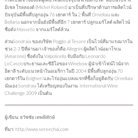
มิเชล โรลลองด์ (Michel Rolland) มาเป็นที่ปรึกษาด้านการผลิตไวน์
ปัจจุบันมีพื้นที่ปลูกองุ่น 76 เฮกตาร์ ใน 2 พื้นที่ Ornellaia และ
Bellaria นอกจากนั้นยังมีพื้นที่อีก 7 เฮกตาร์ ปลูกแมร์โลต์ ผลิตไวน์
ชื่อดัง Masseto จากแมร์โลต์ล้วน
ส่วนSondraia ของบริษัท Poggio al Tesore เป็นไวน์ที่มาแรงมากใน
ช่วง 2-3 ปีที่ผ่านมา เจ้าของก็คือ Allegrini ผู้ผลิตไวน์อมาโรเน
(Amarone) ชื่อดังใน Valpolicella จับมือกับ Leonardo
LoCascioประธานและซีอีโอของ Winebow ผู้นำเข้าไฟน์ไวน์จาก
อิตาลี ระดับแนวหน้าในอเมริกา ในปี 2004 มีพื้นที่ปลูกองุ่น 70
เฮกตาร์ใน Bolgheri และไร่องุ่นแปลงแรกที่ซื้อก็อยู่ติดกับ Ornellaia
นั่นเอง Sondraia ได้เหรียญทองในงาน International Wine
Challenge 2009 เป็นต้น
ผู้เขียน: ธวัชชัย เทพพิทักษ์
ที่มา: http://www.sereechai.com