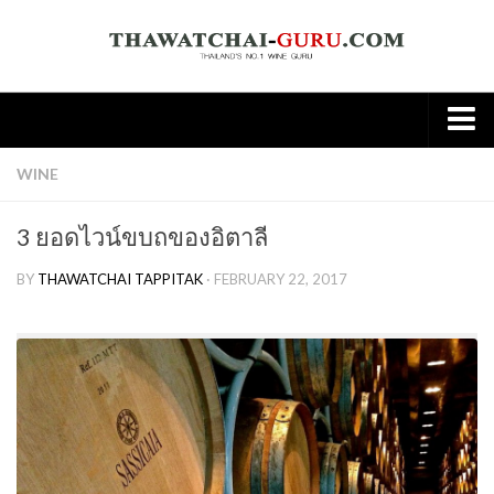
Home
WINE
About
3 ยอดไวน์ขบถของอิตาลี
Wine
BY
THAWATCHAI TAPPITAK
· FEBRUARY 22, 2017
Old World
New world
Knowledge
Tasting Note
Wine & Food
Spirit