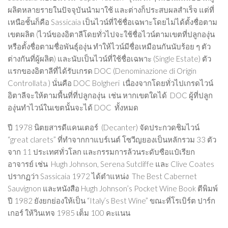
ผลิตหลายรายในปัจจุบันนำมาใช้ และต่างก็ประสบผลสำเร็จ แต่ที่
เหนือชั้นก็คือ Sassicaia เป็นไวน์ที่ใช้ชื่อเฉพาะโดยไม่ได้ตั้งชื่อตาม
เขตผลิต (ไวน์ของอิตาลีโดยทั่วไปจะใช้ชื่อไวน์ตามเขตที่ปลูกองุ่น
หรือตั้งชื่อตามชื่อพันธุ์องุ่น ทำให้ไวน์มีชื่อเหมือนกันนับร้อย ๆ ตัว
ต่างกันที่ผู้ผลิต) และนับเป็นไวน์ที่ใช้ชื่อเฉพาะ (Single Estate) ตัว
แรกของอิตาลีที่ได้รับเกรด DOC (Denominazione di Origin
Controllata ) นั่นคือ DOC Bolgheri เนื่องจากโดยทั่วไปเกรดไวน์
อิตาลีจะให้ตามพื้นที่ที่ปลูกองุ่น เช่น หากเขตใดได้ DOC ผู้ที่ปลูก
องุ่นทำไวน์ในเขตนั้นจะได้ DOC ทั้งหมด
ปี 1978 นิตยสารดีแคนเตอร์ (Decanter) จัดประกวดชิมไวน์
“great clarets” ที่ทำจากกาแบร์เนต์ โซวีญยองเป็นหลักรวม 33 ตัว
จาก 11 ประเทศทั่วโลก และกรรมการล้วนระดับซือแป๋เรียก
อาจารย์ เช่น Hugh Johnson, Serena Sutcliffe และ Clive Coates
ปรากฏว่า Sassicaia 1972 ได้ตำแหน่ง The Best Cabernet
Sauvignon และหนังสือ Hugh Johnson’s Pocket Wine Book ตีพิมพ์
ปี 1982 ยังยกย่องให้เป็น “Italy’s Best Wine” ขณะที่โรเบิร์ต ปาร์ก
เกอร์ ให้วินเทจ 1985 เต็ม 100 คะแนน