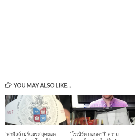
YOU MAY ALSO LIKE...
“ฟามีลล์ เปร์แฮรง”สุดยอด
“โรเบิร์ต มอนดาวี” ความ