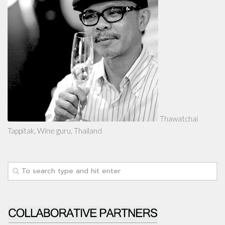
Thawatchai
Tappitak, Wine guru, Thailand