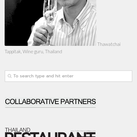
Thawatchai
Tappitak, Wine guru, Thailand