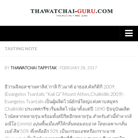
Home
TASTING NOTE
About
BY
THAWATCHAI TAPPITAK
· FEBRUARY 28, 2017
Wine
Old World
อีวานจีลอส ซานทาลิส,”กาลิ กิ”,เมาท์ อาธอส,คัลกิดิกิ
2009
New world
(Evangelos Tsantalis “Kali Gi” Mount Athos,Chalkidiki 2009) :
Evangelos Tsantalis เป็นผู้ผลิตไวน์ยักษ์ใหญ่แห่งคาบสมุทร
Knowledge
Chalkidiki ประเทศกรีซ เริ่มผลิตไวน์มาตั้งแต่ปี 1890 ปัจจุบันผลิต
Tasting Note
ไวน์หลากหลายรุ่น พร้อมทั้งสปิริตอีกหลายรุ่น
สำหรับตัวนี้ทำจากลิ
Wine & Food
มนีโอ (
Limnio)
องุ่นพื้นเมืองที่ให้กลิ่นหอมอบอวล โดยเฉพาะกลิ่น
เบย์ ลีฟ
50%
ที่เหลืออีก
50%
เป็นเกรนแอชหรือเกราะนาช
Spirit