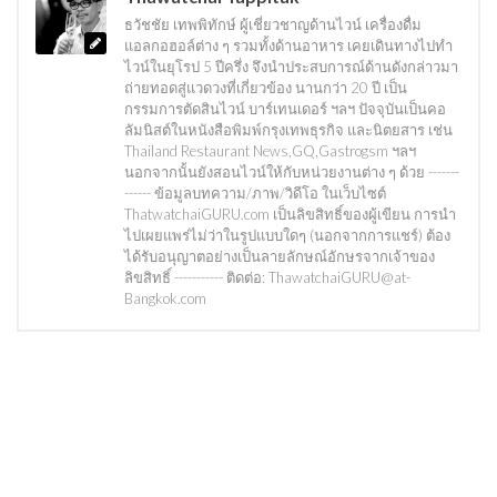
ธวัชชัย เทพพิทักษ์ ผู้เชี่ยวชาญด้านไวน์ เครื่องดื่ม
แอลกอฮอล์ต่าง ๆ รวมทั้งด้านอาหาร เคยเดินทางไปทำ
ไวน์ในยุโรป 5 ปีครึ่ง จึงนำประสบการณ์ด้านดังกล่าวมา
ถ่ายทอดสู่แวดวงที่เกี่ยวข้อง นานกว่า 20 ปี เป็น
กรรมการตัดสินไวน์ บาร์เทนเดอร์ ฯลฯ ปัจจุบันเป็นคอ
ลัมนิสต์ในหนังสือพิมพ์กรุงเทพธุรกิจ และนิตยสาร เช่น
Thailand Restaurant News,GQ,Gastrogsm ฯลฯ
นอกจากนั้นยังสอนไวน์ให้กับหน่วยงานต่าง ๆ ด้วย -------
------ ข้อมูลบทความ/ภาพ/วิดีโอ ในเว็บไซต์
ThatwatchaiGURU.com เป็นลิขสิทธิ์ของผู้เขียน การนำ
ไปเผยแพร่ไม่ว่าในรูปแบบใดๆ (นอกจากการแชร์) ต้อง
ได้รับอนุญาตอย่างเป็นลายลักษณ์อักษรจากเจ้าของ
ลิขสิทธิ์ ----------- ติดต่อ: ThawatchaiGURU@at-
Bangkok.com