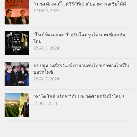
“เมซง คัสเตล”ไวน์ซีรีส์ที่เข้ากับอาหารเอเชียได้ดี
17 MAR, 2025
“โรเบิร์ต มอนดาวี” ปรับโฉมรุ่นไพรเวท ซีเลคชั่น
ใหม่
28 AUG, 2024
ดร.ปฐม วงศ์สุรวัฒน์ ตำนานคนไทยเจ้าของไวน์ใน
บอร์กโดซ์
28 AUG, 2024
“ชาโต โอต์ บริออง” กับประวัติศาสตร์หน้าใหม่ !
31 JUL, 2024